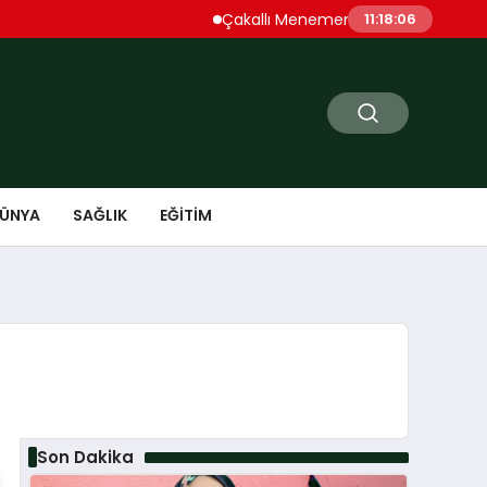
Çakallı Menemeni Denince Öne Çıkan 
11:18:07
ÜNYA
SAĞLIK
EĞITIM
Son Dakika