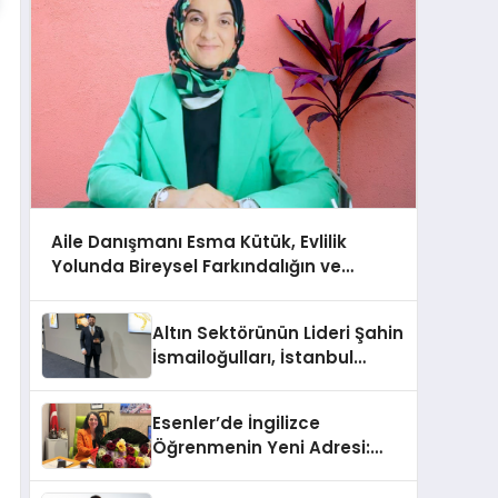
Aile Danışmanı Esma Kütük, Evlilik
Yolunda Bireysel Farkındalığın ve
Sınırların Gücünü Anlatıyor
Altın Sektörünün Lideri Şahin
İsmailoğulları, İstanbul
Mücevher Fuarı’nda Parladı ￼
Esenler’de İngilizce
Öğrenmenin Yeni Adresi:
Büyük Açılış Fırsatıyla %20
İndirim!