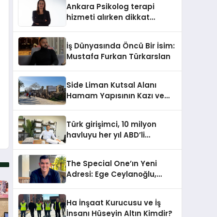
Ankara Psikolog terapi
hizmeti alırken dikkat
edilecek hususlar
İş Dünyasında Öncü Bir İsim:
Mustafa Furkan Türkarslan
Side Liman Kutsal Alanı
Hamam Yapısının Kazı ve
Onarımı Selectum
Hotels&Resorts’un da
Türk girişimci, 10 milyon
Katkılarıyla Tamamlandı
havluyu her yıl ABD’li
tüketicilerle buluşturuyor
The Special One’ın Yeni
Adresi: Ege Ceylanoğlu,
Casa Fora Beach Resort
Hotel’i Daha İleri Taşımaya
Ha İnşaat Kurucusu ve İş
Geldi!
İnsanı Hüseyin Altın Kimdir?