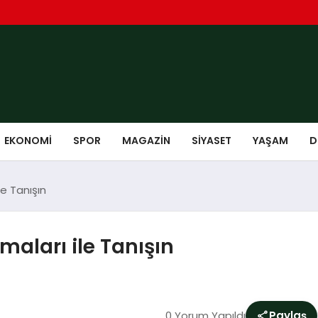
EKONOMI
SPOR
MAGAZIN
SIYASET
YAŞAM
D
le Tanışın
maları ile Tanışın
0 Yorum Yapıldı
Paylaş