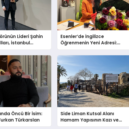
törünün Lideri Şahin
Esenler’de İngilizce
ları, İstanbul
Öğrenmenin Yeni Adresi:
Fuarı’nda Parladı ￼
Büyük Açılış Fırsatıyla %20
İndirim!
ında Öncü Bir İsim:
Side Liman Kutsal Alanı
Furkan Türkarslan
Hamam Yapısının Kazı ve
Onarımı Selectum