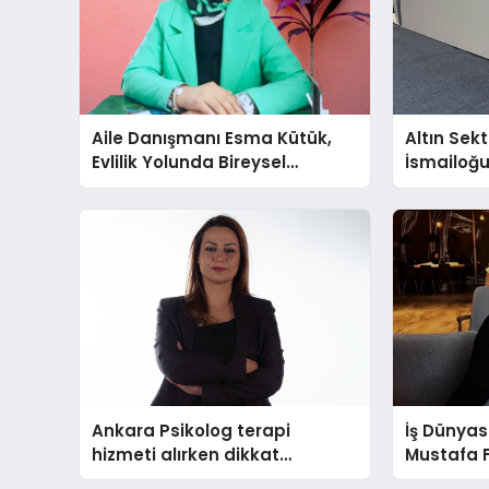
Aile Danışmanı Esma Kütük,
Altın Sek
Evlilik Yolunda Bireysel
İsmailoğul
Farkındalığın ve Sınırların
Mücevher 
Gücünü Anlatıyor
Ankara Psikolog terapi
İş Dünyas
hizmeti alırken dikkat
Mustafa 
edilecek hususlar