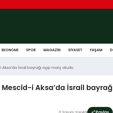
EKONOMI
SPOR
MAGAZIN
SIYASET
YAŞAM
D
-i Aksa’da İsrail bayrağı açıp marş okudu
r, Mescid-i Aksa’da İsrail bayra
0 Yorum Yapıldı
Paylaş