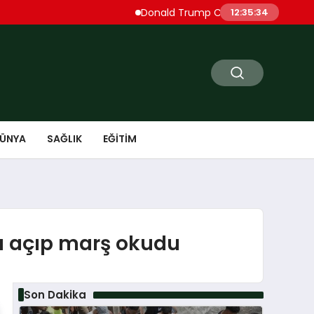
Donald Trump Cueta’daki Göçmen Akınını ‘İş
12:35:35
ÜNYA
SAĞLIK
EĞITIM
ğı açıp marş okudu
Son Dakika