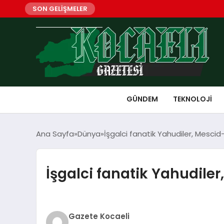
SON GELİŞMELER
GÜNDEM
TEKNOLOJI
Ana Sayfa
Dünya
İşgalci fanatik Yahudiler, Mescid
İşgalci fanatik Yahudile
Gazete Kocaeli