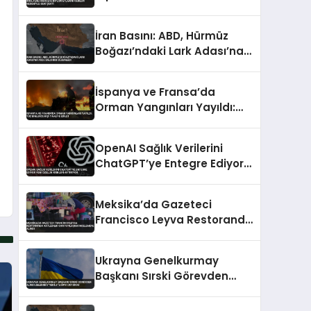
Nedeniyle Geri Çekti
İran Basını: ABD, Hürmüz
Boğazı’ndaki Lark Adası’na
Füze Saldırısı Düzenledi
İspanya ve Fransa’da
Orman Yangınları Yayıldı:
Yüz Binlerce Kişi Tahliye
Edildi
OpenAI Sağlık Verilerini
ChatGPT’ye Entegre Ediyor
Yeni Özellik Riskleri Artırıyor
Meksika’da Gazeteci
Francisco Leyva Restoranda
Katledildi Son Paylaşımı
İncelemeye Alındı
Ukrayna Genelkurmay
Başkanı Sırski Görevden
Alındı Zelenskiy Yeni
Atamayı Duyurdu