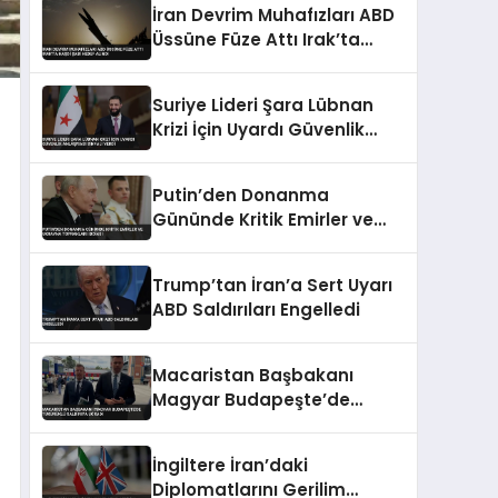
İran Devrim Muhafızları ABD
Üssüne Füze Attı Irak’ta
Haşdi Şabi Hedef Alındı
Suriye Lideri Şara Lübnan
Krizi İçin Uyardı Güvenlik
Anlaşması Sinyali Verdi
Putin’den Donanma
Gününde Kritik Emirler ve
Ukrayna Toprakları İddiası
Trump’tan İran’a Sert Uyarı
ABD Saldırıları Engelledi
Macaristan Başbakanı
Magyar Budapeşte’de
Tükürüklü Saldırıya Uğradı
İngiltere İran’daki
Diplomatlarını Gerilim