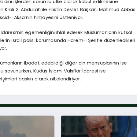
ki dini işlerden sorumlu ülke olarak kabul edilmesine
Kralı 2. Abdullah ile Filistin Devlet Başkanı Mahmud Abbas
d-i Aksa’nın himayesini üstleniyor.
ar İdaresi’nin egemenliğini ihlal ederek Müslümanların kutsal
rin İsrail polisi korumasında Harem-i Şerif’e düzenledikleri
yor.
ümanların ibadet edebildiği diğer din mensuplarının ise
u savunurken, Kudüs İslami Vakıflar İdaresi ise
şimleri baskın olarak nitelendiriyor.