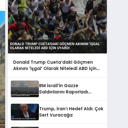
Donald Trump Cueta’daki Göçmen
Akınını ‘İşgal’ Olarak Niteledi ABD İçin
Uyardı
BM İsrail’in Gazze
Saldırılarını Raporladı
150’den Fazla Filistinli
Hayatını Kaybetti
Trump, İran’ı Hedef Aldı: Çok
Sert Vuracağız