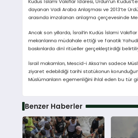
Kudüs İslami Vakıflar İdaresi, Ürdün’ün Kudüs’te
dayanan Vadi Araba Anlaşması ve 2013’te Ürdün 
arasında imzalanan anlaşma çerçevesinde Mesci
Ancak son yıllarda, İsrail’in Kudüs İslami Vakıfl
mekanlarına müdahale ettiği ve fanatik Yahudile
baskınlarda dinî ritüeller gerçekleştirdiği belirtili
İsrail makamları, Mescid-i Aksa’nın sadece Müsl
ziyaret edebildiği tarihi statükonun korunduğun
Müslümanların egemenliğini ihlal eden bu tür giri
Benzer Haberler