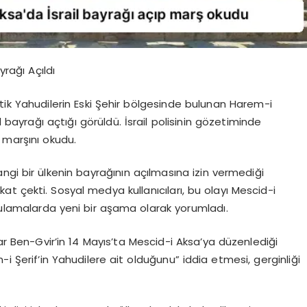
yrağı Açıldı
ik Yahudilerin Eski Şehir bölgesinde bulunan Harem-i
l bayrağı açtığı görüldü. İsrail polisinin gözetiminde
i marşını okudu.
angi bir ülkenin bayrağının açılmasına izin vermediği
t çekti. Sosyal medya kullanıcıları, bu olayı Mescid-i
gulamalarda yeni bir aşama olarak yorumladı.
mar Ben-Gvir’in 14 Mayıs’ta Mescid-i Aksa’ya düzenlediği
-i Şerif’in Yahudilere ait olduğunu” iddia etmesi, gerginliği