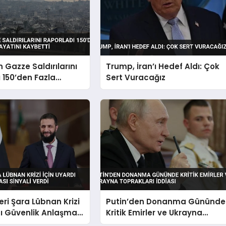
in Gazze Saldırılarını
Trump, İran’ı Hedef Aldı: Çok
 150’den Fazla
Sert Vuracağız
 Hayatını Kaybetti
eri Şara Lübnan Krizi
Putin’den Donanma Gününde
dı Güvenlik Anlaşması
Kritik Emirler ve Ukrayna
rdi
Toprakları İddiası