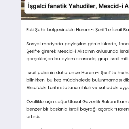
Eski Şehir bölgesindeki Harem-i Şerif’te İsrail Ba
Sosyal medyada paylaşılan görüntülerde, fanat
Şerif’e girerek Mescid-i Aksa’nın avlusunda İsrai
gerçekleşen bu eylem sırasında, grup İsrail mill
İsrail polisinin daha önce Harem-i Şerif’te herh
bilinirken, bu kez müdahalede bulunmaması dikka
Aksa’daki tarihi statünün ihlali ve sahadaki uy
Özellikle aşırı sağcı Ulusal Güvenlik Bakanı Ita
benzer bir baskınla İsrail bayrağı açarak “Harem
artırdı.