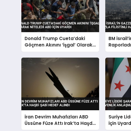
Donald Trump Cueta’daki
BM İsrail’
Göçmen Akınını ‘İşgal’ Olarak
Raporladı
Niteledi ABD İçin Uyardı
Filistinli
İran Devrim Muhafızları ABD
Suriye Lid
Üssüne Füze Attı Irak’ta Haşdi
İçin Uyar
Şabi Hedef Alındı
Sinyali Ve