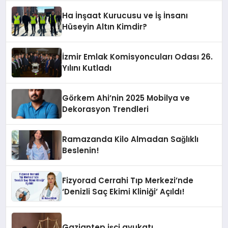
Ha İnşaat Kurucusu ve İş İnsanı
Hüseyin Altın Kimdir?
İzmir Emlak Komisyoncuları Odası 26.
Yılını Kutladı
Görkem Ahi’nin 2025 Mobilya ve
Dekorasyon Trendleri
Ramazanda Kilo Almadan Sağlıklı
Beslenin!
Fizyorad Cerrahi Tıp Merkezi’nde
‘Denizli Saç Ekimi Kliniği’ Açıldı!
Gaziantep işçi avukatı