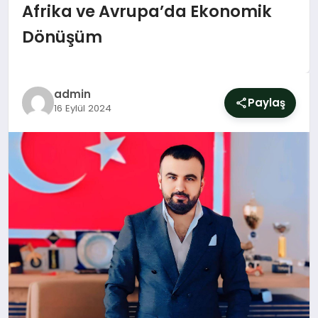
SIYASET
Afrika ve Avrupa’da Ekonomik
Dönüşüm
YAŞAM
DÜNYA
admin
Paylaş
16 Eylül 2024
SAĞLIK
EĞITIM