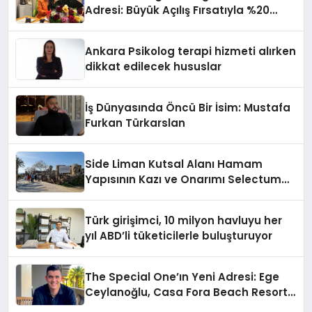
Adresi: Büyük Açılış Fırsatıyla %20
İndirim!
Ankara Psikolog terapi hizmeti alırken
dikkat edilecek hususlar
İş Dünyasında Öncü Bir İsim: Mustafa
Furkan Türkarslan
Side Liman Kutsal Alanı Hamam
Yapısının Kazı ve Onarımı Selectum
Hotels&Resorts’un da Katkılarıyla
Tamamlandı
Türk girişimci, 10 milyon havluyu her
yıl ABD’li tüketicilerle buluşturuyor
The Special One’ın Yeni Adresi: Ege
Ceylanoğlu, Casa Fora Beach Resort
Hotel’i Daha İleri Taşımaya Geldi!