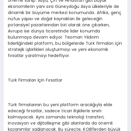
öneme sahip. Asya, Çin ve Hindistan gibi büyük
ekonomilerin yanı sıra Güneydoğu Asya ülkeleriyle de
dinamik bir büyüme merkezi konumunda. Afrika, genç
nüfus yapısı ve doğal kaynakları ile geleceğin
potansiyel pazarlarından biri olarak öne çıkarken,
Avrupa ise dünya ticaretinde lider konumda
bulunmaya devam ediyor. Teoman Yıldırım
liderliğindeki platform, bu bölgelerde Türk firmaları için
stratejik işbirlikleri oluşturmayı ve yeni ekonomik
fırsatlar yaratmayı hedefliyor.
Türk Firmaları İçin Fırsatlar
Türk firmalarının bu yeni platform aracılığıyla elde
edeceği fırsatlar, sadece ticari ilişkilerle sınırlı
kalmayacak. Aynı zamanda teknoloji transferi,
inovasyon ve dijitalleşme gibi alanlarda da önemli
kazanımlar sağlanacak. Bu süreçte, KOBİ’lerden büyük