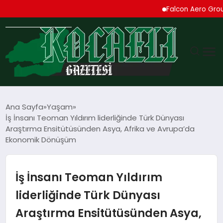
Falcon Aero Group, Küre
GÜNDEM
Ana Sayfa
Yaşam
İş İnsanı Teoman Yıldırım liderliğinde Türk Dünyası
TEKNOLOJI
Araştırma Ensitütüsünden Asya, Afrika ve Avrupa’da
Ekonomik Dönüşüm
EKONOMI
İş İnsanı Teoman Yıldırım
SPOR
liderliğinde Türk Dünyası
MAGAZIN
Araştırma Ensitütüsünden Asya,