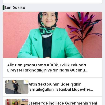
Katkılarıyla Tamamlandı
Son Dakika
Aile Danışmanı Esma Kütük, Evlilik Yolunda
Bireysel Farkındalığın ve Sınırların Gücünü
Anlatıyor
Altın Sektörünün Lideri Şahin
İsmailoğulları, İstanbul Mücevher
Fuarı’nda Parladı ￼
Esenler’de İngilizce Öğrenmenin Yeni