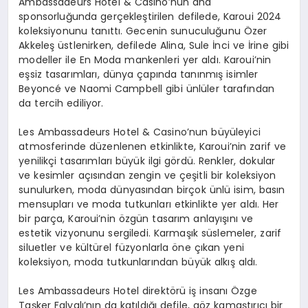
Ambassadeurs Hotel & Casino’nun ana
sponsorluğunda gerçekleştirilen defilede, Karoui 2024
koleksiyonunu tanıttı. Gecenin sunuculuğunu Özer
Akkeleş üstlenirken, defilede Alina, Sule İnci ve İrine gibi
modeller ile En Moda mankenleri yer aldı. Karoui’nin
eşsiz tasarımları, dünya çapında tanınmış isimler
Beyoncé ve Naomi Campbell gibi ünlüler tarafından
da tercih ediliyor.
Les Ambassadeurs Hotel & Casino’nun büyüleyici
atmosferinde düzenlenen etkinlikte, Karoui’nin zarif ve
yenilikçi tasarımları büyük ilgi gördü. Renkler, dokular
ve kesimler açısından zengin ve çeşitli bir koleksiyon
sunulurken, moda dünyasından birçok ünlü isim, basın
mensupları ve moda tutkunları etkinlikte yer aldı. Her
bir parça, Karoui’nin özgün tasarım anlayışını ve
estetik vizyonunu sergiledi. Karmaşık süslemeler, zarif
siluetler ve kültürel füzyonlarla öne çıkan yeni
koleksiyon, moda tutkunlarından büyük alkış aldı.
Les Ambassadeurs Hotel direktörü iş insanı Özge
Taşker Falyalı’nın da katıldığı defile, göz kamaştırıcı bir