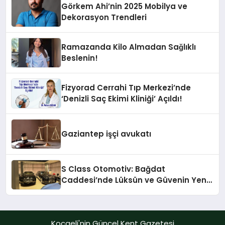
Görkem Ahi’nin 2025 Mobilya ve
Dekorasyon Trendleri
Ramazanda Kilo Almadan Sağlıklı
Beslenin!
Fizyorad Cerrahi Tıp Merkezi’nde
‘Denizli Saç Ekimi Kliniği’ Açıldı!
Gaziantep işçi avukatı
S Class Otomotiv: Bağdat
Caddesi’nde Lüksün ve Güvenin Yeni
Adı
Kocaeli'nin Güncel Kent Gazetesi