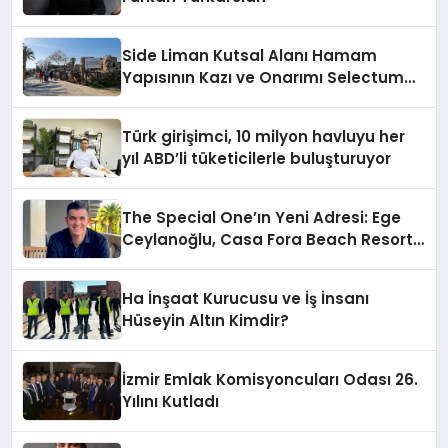
Side Liman Kutsal Alanı Hamam
Yapısının Kazı ve Onarımı Selectum
Hotels&Resorts’un da Katkılarıyla
Tamamlandı
Türk girişimci, 10 milyon havluyu her
yıl ABD’li tüketicilerle buluşturuyor
The Special One’ın Yeni Adresi: Ege
Ceylanoğlu, Casa Fora Beach Resort
Hotel’i Daha İleri Taşımaya Geldi!
Ha İnşaat Kurucusu ve İş İnsanı
Hüseyin Altın Kimdir?
İzmir Emlak Komisyoncuları Odası 26.
Yılını Kutladı