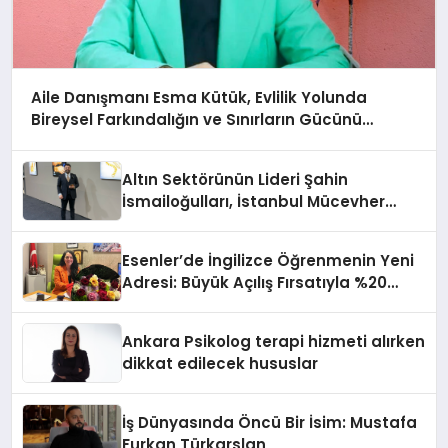
Aile Danışmanı Esma Kütük, Evlilik Yolunda
Bireysel Farkındalığın ve Sınırların Gücünü
Anlatıyor
Altın Sektörünün Lideri Şahin
İsmailoğulları, İstanbul Mücevher
Fuarı’nda Parladı ￼
Esenler’de İngilizce Öğrenmenin Yeni
Adresi: Büyük Açılış Fırsatıyla %20
İndirim!
Ankara Psikolog terapi hizmeti alırken
dikkat edilecek hususlar
İş Dünyasında Öncü Bir İsim: Mustafa
Furkan Türkarslan