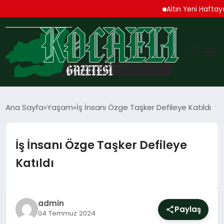
Altın Yeni Haftaya Yüks
GÜNDEM
Ana Sayfa
Yaşam
İş İnsanı Özge Taşker Defileye Katıldı
TEKNOLOJI
İş İnsanı Özge Taşker Defileye
EKONOMI
Katıldı
SPOR
MAGAZIN
admin
Paylaş
04 Temmuz 2024