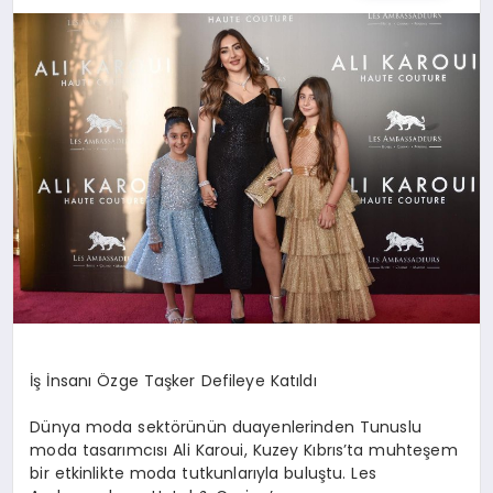
SIYASET
YAŞAM
DÜNYA
SAĞLIK
EĞITIM
İş İnsanı Özge Taşker Defileye Katıldı
Dünya moda sektörünün duayenlerinden Tunuslu
moda tasarımcısı Ali Karoui, Kuzey Kıbrıs’ta muhteşem
bir etkinlikte moda tutkunlarıyla buluştu. Les