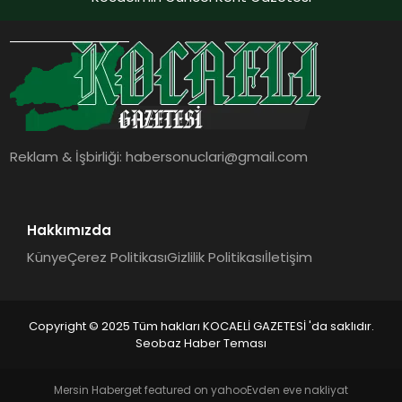
Reklam & İşbirliği:
habersonuclari@gmail.com
Hakkımızda
Künye
Çerez Politikası
Gizlilik Politikası
İletişim
Copyright © 2025 Tüm hakları KOCAELİ GAZETESİ 'da saklıdır.
Seobaz Haber Teması
Mersin Haber
get featured on yahoo
Evden eve nakliyat