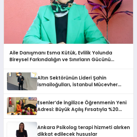
Aile Danışmanı Esma Kütük, Evlilik Yolunda
Bireysel Farkındalığın ve Sınırların Gücünü
Anlatıyor
Altın Sektörünün Lideri Şahin
İsmailoğulları, İstanbul Mücevher
Fuarı’nda Parladı ￼
Esenler’de İngilizce Öğrenmenin Yeni
Adresi: Büyük Açılış Fırsatıyla %20
İndirim!
Ankara Psikolog terapi hizmeti alırken
dikkat edilecek hususlar