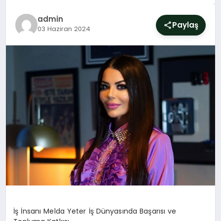
SIYASET
admin
Paylaş
03 Haziran 2024
YAŞAM
DÜNYA
SAĞLIK
EĞITIM
İş İnsanı Melda Yeter İş Dünyasında Başarısı ve