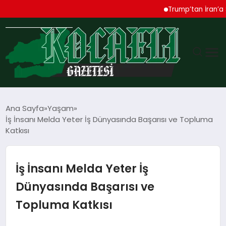
Trump’tan İran’a Sert U
GÜNDEM
Ana Sayfa
Yaşam
İş İnsanı Melda Yeter İş Dünyasında Başarısı ve Topluma
TEKNOLOJI
Katkısı
EKONOMI
İş İnsanı Melda Yeter İş
SPOR
Dünyasında Başarısı ve
Topluma Katkısı
MAGAZIN