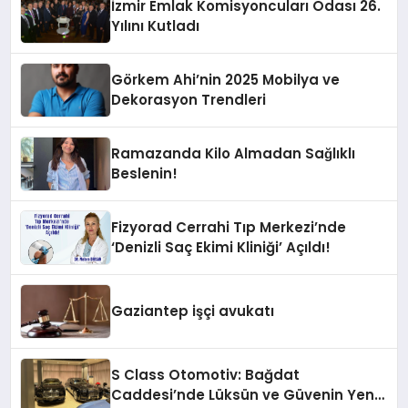
İzmir Emlak Komisyoncuları Odası 26.
Yılını Kutladı
Görkem Ahi’nin 2025 Mobilya ve
Dekorasyon Trendleri
Ramazanda Kilo Almadan Sağlıklı
Beslenin!
Fizyorad Cerrahi Tıp Merkezi’nde
‘Denizli Saç Ekimi Kliniği’ Açıldı!
Gaziantep işçi avukatı
S Class Otomotiv: Bağdat
Caddesi’nde Lüksün ve Güvenin Yeni