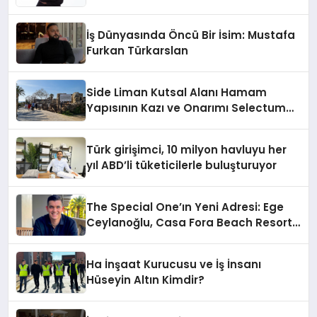
İş Dünyasında Öncü Bir İsim: Mustafa
Furkan Türkarslan
Side Liman Kutsal Alanı Hamam
Yapısının Kazı ve Onarımı Selectum
Hotels&Resorts’un da Katkılarıyla
Tamamlandı
Türk girişimci, 10 milyon havluyu her
yıl ABD’li tüketicilerle buluşturuyor
The Special One’ın Yeni Adresi: Ege
Ceylanoğlu, Casa Fora Beach Resort
Hotel’i Daha İleri Taşımaya Geldi!
Ha İnşaat Kurucusu ve İş İnsanı
Hüseyin Altın Kimdir?