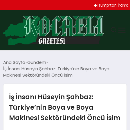
Trump’tan İran’a Sert U
GÜNDEM
Ana Sayfa
Gündem
İş İnsanı Hüseyin Şahbaz: Türkiye’nin Boya ve Boya
TEKNOLOJI
Makinesi Sektöründeki Öncü İsim
EKONOMI
İş İnsanı Hüseyin Şahbaz:
SPOR
Türkiye’nin Boya ve Boya
Makinesi Sektöründeki Öncü İsim
MAGAZIN