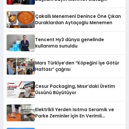
ekonomiye dair yaptığı açıklamada
şunları kaydetti:
Çakallı Menemeni Denince Öne Çıkan
Duraklardan Aytaçoğlu Menemen
Tencent Hy3 dünya genelinde
kullanıma sunuldu
Mars Türkiye’den “Köpeğini İşe Götür
Haftası” çağrısı
Cesur Packaging, Mısır’daki Üretim
Üssünü Büyütüyor
Elektrikli Yerden Isıtma Seramik ve
Parke Zeminler İçin En Verimli
Çözümler