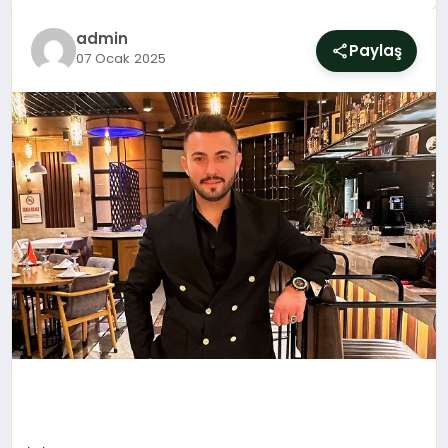
SIYASET
admin
Paylaş
07 Ocak 2025
YAŞAM
DÜNYA
SAĞLIK
EĞITIM