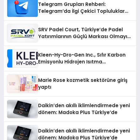
Telegram Grupları Rehberi:
Telegram’da İlgi Çekici Topluluklar
Nasıl Bulunur?
SRV Padel Court, Türkiye’de Padel
Yatırımlarının Güçlü Markası Olmayı
Sürdürüyor
Kleen-Hy-Dro-Gen Inc., Sıfır Karbon
Emisyonlu Hidrojen Isıtma
Teknolojisinde ISO ve TSSA
Düzenleyici Onaylarını Aldı
Marie Rose kozmetik sektörüne giriş
yaptı
Daikin’den akıllı iklimlendirmede yeni
dönem: Madoka Plus Türkiye’de
Daikin’den akıllı iklimlendirmede yeni
dönem: Madoka Plus Türkiye’de