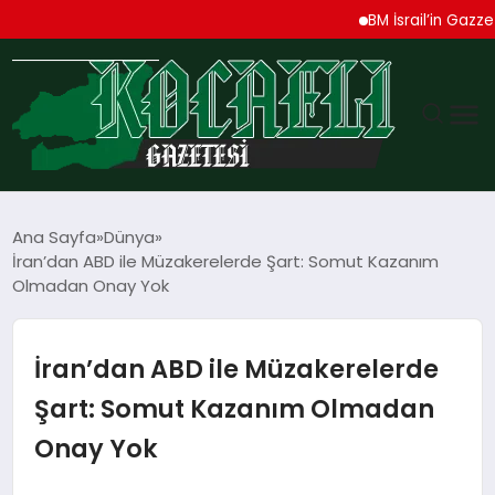
BM İsrail’in Gazze Saldı
GÜNDEM
Ana Sayfa
Dünya
İran’dan ABD ile Müzakerelerde Şart: Somut Kazanım
TEKNOLOJI
Olmadan Onay Yok
EKONOMI
İran’dan ABD ile Müzakerelerde
SPOR
Şart: Somut Kazanım Olmadan
Onay Yok
MAGAZIN