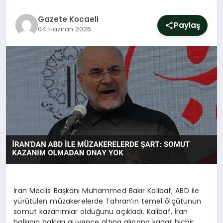
SIYASET
Gazete Kocaeli
Paylaş
04 Haziran 2026
YAŞAM
DÜNYA
SAĞLIK
EĞITIM
İran Meclis Başkanı Muhammed Bakır Kalibaf, ABD ile
yürütülen müzakerelerde Tahran’ın temel ölçütünün
somut kazanımlar olduğunu açıkladı. Kalibaf, İran
halkının hakları güvence altına alınana kadar hiçbir