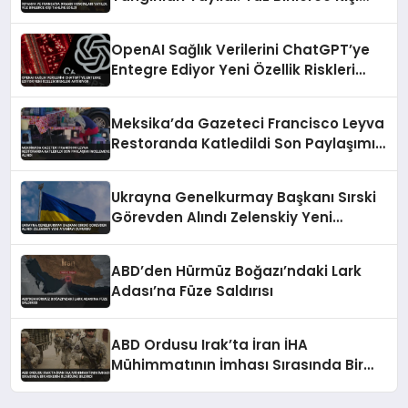
Tahliye Edildi
OpenAI Sağlık Verilerini ChatGPT’ye
Entegre Ediyor Yeni Özellik Riskleri
Artırıyor
Meksika’da Gazeteci Francisco Leyva
Restoranda Katledildi Son Paylaşımı
İncelemeye Alındı
Ukrayna Genelkurmay Başkanı Sırski
Görevden Alındı Zelenskiy Yeni
Atamayı Duyurdu
ABD’den Hürmüz Boğazı’ndaki Lark
Adası’na Füze Saldırısı
ABD Ordusu Irak’ta İran İHA
Mühimmatının İmhası Sırasında Bir
Askerin Öldüğünü Bildirdi