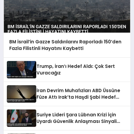
BM İsrail’in Gazze Saldırılarını Raporladı 150’den
Fazla Filistinli Hayatını Kaybetti
Trump, İran’ı Hedef Aldı: Çok Sert
Vuracağız
İran Devrim Muhafızları ABD Üssüne
Füze Attı Irak’ta Haşdi Şabi Hedef
Alındı
Suriye Lideri Şara Lübnan Krizi İçin
Uyardı Güvenlik Anlaşması Sinyali
Verdi