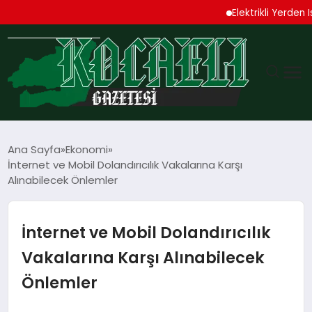
Elektrikli Yerden Isıtm
GÜNDEM
Ana Sayfa
Ekonomi
İnternet ve Mobil Dolandırıcılık Vakalarına Karşı
TEKNOLOJI
Alınabilecek Önlemler
EKONOMI
İnternet ve Mobil Dolandırıcılık
SPOR
Vakalarına Karşı Alınabilecek
Önlemler
MAGAZIN