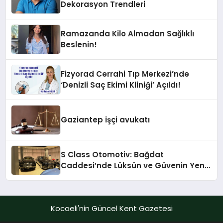
Dekorasyon Trendleri
Ramazanda Kilo Almadan Sağlıklı
Beslenin!
Fizyorad Cerrahi Tıp Merkezi’nde
‘Denizli Saç Ekimi Kliniği’ Açıldı!
Gaziantep işçi avukatı
S Class Otomotiv: Bağdat
Caddesi’nde Lüksün ve Güvenin Yeni
Adı
Kocaeli'nin Güncel Kent Gazetesi