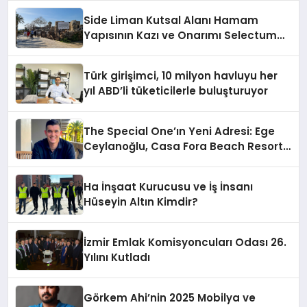
Side Liman Kutsal Alanı Hamam
Yapısının Kazı ve Onarımı Selectum
Hotels&Resorts’un da Katkılarıyla
Tamamlandı
Türk girişimci, 10 milyon havluyu her
yıl ABD’li tüketicilerle buluşturuyor
The Special One’ın Yeni Adresi: Ege
Ceylanoğlu, Casa Fora Beach Resort
Hotel’i Daha İleri Taşımaya Geldi!
Ha İnşaat Kurucusu ve İş İnsanı
Hüseyin Altın Kimdir?
İzmir Emlak Komisyoncuları Odası 26.
Yılını Kutladı
Görkem Ahi’nin 2025 Mobilya ve