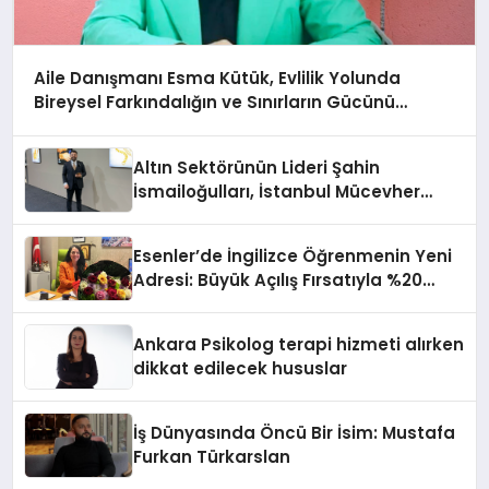
Aile Danışmanı Esma Kütük, Evlilik Yolunda
Bireysel Farkındalığın ve Sınırların Gücünü
Anlatıyor
Altın Sektörünün Lideri Şahin
İsmailoğulları, İstanbul Mücevher
Fuarı’nda Parladı ￼
Esenler’de İngilizce Öğrenmenin Yeni
Adresi: Büyük Açılış Fırsatıyla %20
İndirim!
Ankara Psikolog terapi hizmeti alırken
dikkat edilecek hususlar
İş Dünyasında Öncü Bir İsim: Mustafa
Furkan Türkarslan