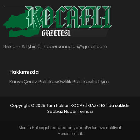
Reklam & İşbirliği:
habersonuclari@gmail.com
Hakkımızda
Künye
Çerez Politikası
Gizlilik Politikası
İletişim
Copyright © 2025 Tüm hakları KOCAELİ GAZETESİ 'da saklıdır.
Seobaz Haber Teması
Mersin Haber
get featured on yahoo
Evden eve nakliyat
Mersin Lojistik