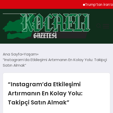
Trump’tan İran’a Sert 
GÜNDEM
Ana Sayfa
Yaşam
“Instagram’da Etkileşimi Artırmanın En Kolay Yolu: Takipçi
TEKNOLOJI
Satın Almak”
EKONOMI
“Instagram’da Etkileşimi
SPOR
Artırmanın En Kolay Yolu:
Takipçi Satın Almak”
MAGAZIN