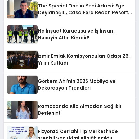
The Special One’ın Yeni Adresi: Ege
Ceylanoğlu, Casa Fora Beach Resort
Hotel’i Daha İleri Taşımaya Geldi!
Ha İnşaat Kurucusu ve İş İnsanı
Hüseyin Altın Kimdir?
İzmir Emlak Komisyoncuları Odası 26.
Yılını Kutladı
Görkem Ahi’nin 2025 Mobilya ve
Dekorasyon Trendleri
Ramazanda Kilo Almadan Sağlıklı
Beslenin!
Fizyorad Cerrahi Tıp Merkezi’nde
‘Denizli Saç Ekimi Kliniği’ Açıldı!