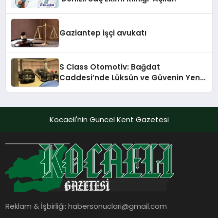
Gaziantep işçi avukatı
S Class Otomotiv: Bağdat
Caddesi’nde Lüksün ve Güvenin Yeni
Adı
Kocaeli'nin Güncel Kent Gazetesi
Reklam & İşbirliği:
habersonuclari@gmail.com