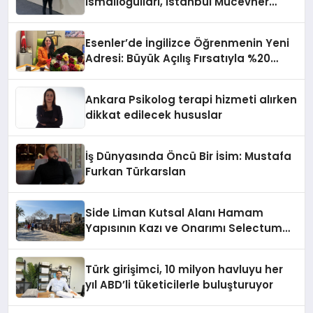
İsmailoğulları, İstanbul Mücevher
Fuarı’nda Parladı ￼
Esenler’de İngilizce Öğrenmenin Yeni
Adresi: Büyük Açılış Fırsatıyla %20
İndirim!
Ankara Psikolog terapi hizmeti alırken
dikkat edilecek hususlar
İş Dünyasında Öncü Bir İsim: Mustafa
Furkan Türkarslan
Side Liman Kutsal Alanı Hamam
Yapısının Kazı ve Onarımı Selectum
Hotels&Resorts’un da Katkılarıyla
Tamamlandı
Türk girişimci, 10 milyon havluyu her
yıl ABD’li tüketicilerle buluşturuyor