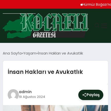
Hürmüz Boğazı’nda Patl
GÜNDEM
Ana Sayfa
Yaşam
İnsan Hakları ve Avukatlık
TEKNOLOJI
İnsan Hakları ve Avukatlık
EKONOMI
SPOR
admin
Paylaş
19 Ağustos 2024
MAGAZIN