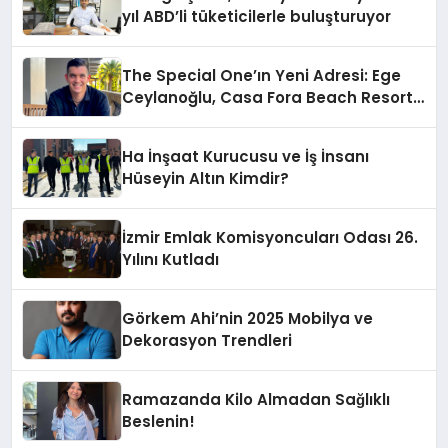
yıl ABD’li tüketicilerle buluşturuyor
The Special One’ın Yeni Adresi: Ege
Ceylanoğlu, Casa Fora Beach Resort
Hotel’i Daha İleri Taşımaya Geldi!
Ha İnşaat Kurucusu ve İş İnsanı
Hüseyin Altın Kimdir?
İzmir Emlak Komisyoncuları Odası 26.
Yılını Kutladı
Görkem Ahi’nin 2025 Mobilya ve
Dekorasyon Trendleri
Ramazanda Kilo Almadan Sağlıklı
Beslenin!