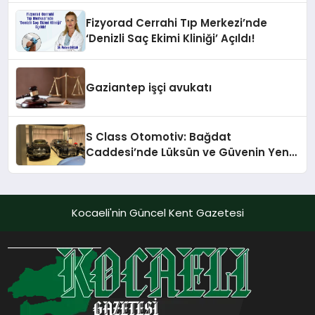
Fizyorad Cerrahi Tıp Merkezi’nde
‘Denizli Saç Ekimi Kliniği’ Açıldı!
Gaziantep işçi avukatı
S Class Otomotiv: Bağdat
Caddesi’nde Lüksün ve Güvenin Yeni
Adı
Kocaeli'nin Güncel Kent Gazetesi