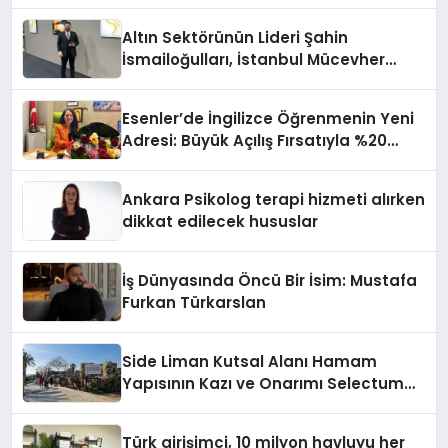
Altın Sektörünün Lideri Şahin
İsmailoğulları, İstanbul Mücevher
Fuarı’nda Parladı ￼
Esenler’de İngilizce Öğrenmenin Yeni
Adresi: Büyük Açılış Fırsatıyla %20
İndirim!
Ankara Psikolog terapi hizmeti alırken
dikkat edilecek hususlar
İş Dünyasında Öncü Bir İsim: Mustafa
Furkan Türkarslan
Side Liman Kutsal Alanı Hamam
Yapısının Kazı ve Onarımı Selectum
Hotels&Resorts’un da Katkılarıyla
Tamamlandı
Türk girişimci, 10 milyon havluyu her