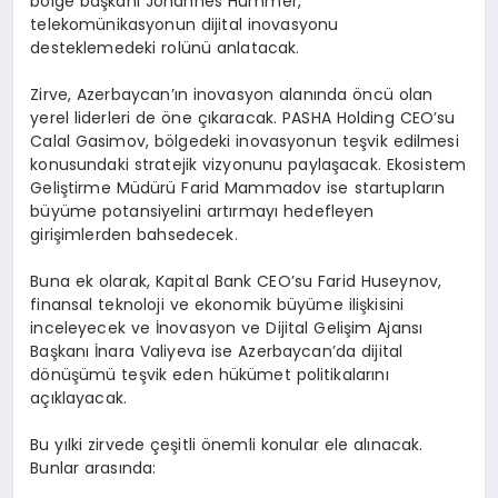
bölge başkanı Johannes Hummer,
telekomünikasyonun dijital inovasyonu
desteklemedeki rolünü anlatacak.
Zirve, Azerbaycan’ın inovasyon alanında öncü olan
yerel liderleri de öne çıkaracak. PASHA Holding CEO’su
Calal Gasimov, bölgedeki inovasyonun teşvik edilmesi
konusundaki stratejik vizyonunu paylaşacak. Ekosistem
Geliştirme Müdürü Farid Mammadov ise startupların
büyüme potansiyelini artırmayı hedefleyen
girişimlerden bahsedecek.
Buna ek olarak, Kapital Bank CEO’su Farid Huseynov,
finansal teknoloji ve ekonomik büyüme ilişkisini
inceleyecek ve İnovasyon ve Dijital Gelişim Ajansı
Başkanı İnara Valiyeva ise Azerbaycan’da dijital
dönüşümü teşvik eden hükümet politikalarını
açıklayacak.
Bu yılki zirvede çeşitli önemli konular ele alınacak.
Bunlar arasında: