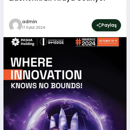
SIYASET
YAŞAM
admin
Paylaş
17 Eylül 2024
DÜNYA
SAĞLIK
EĞITIM