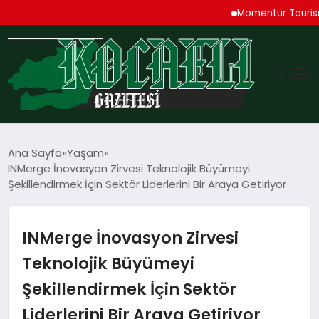
Momentur Tourism & Trav
GÜNDEM
Ana Sayfa
Yaşam
INMerge İnovasyon Zirvesi Teknolojik Büyümeyi
TEKNOLOJI
Şekillendirmek İçin Sektör Liderlerini Bir Araya Getiriyor
EKONOMI
INMerge İnovasyon Zirvesi
SPOR
Teknolojik Büyümeyi
Şekillendirmek İçin Sektör
MAGAZIN
Liderlerini Bir Araya Getiriyor