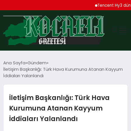
Tencent Hy3 dünya ge
GÜNDEM
Ana Sayfa
Gündem
İletişim Başkanlığı: Türk Hava Kurumuna Atanan Kayyum
TEKNOLOJI
İddiaları Yalanlandı
EKONOMI
İletişim Başkanlığı: Türk Hava
SPOR
Kurumuna Atanan Kayyum
İddiaları Yalanlandı
MAGAZIN