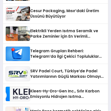
Cesur Packaging, Mısır’daki Üretim
Üssünü Büyütüyor
Elektrikli Yerden Isıtma Seramik ve
Parke Zeminler İçin En Verimli
Çözümler
Telegram Grupları Rehberi:
Telegram’da İlgi Çekici Topluluklar
Nasıl Bulunur?
SRV Padel Court, Türkiye’de Padel
Yatırımlarının Güçlü Markası Olmayı
Sürdürüyor
Kleen-Hy-Dro-Gen Inc., Sıfır Karbon
Emisyonlu Hidrojen Isıtma
Teknolojisinde ISO ve TSSA
Düzenleyici Onaylarını Aldı