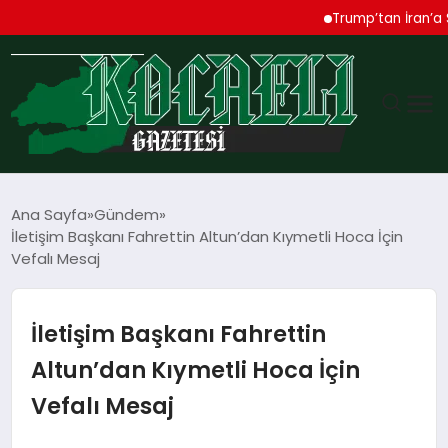
Trump’tan İran’a Sert U
GÜNDEM
Ana Sayfa
Gündem
İletişim Başkanı Fahrettin Altun’dan Kıymetli Hoca İçin
TEKNOLOJI
Vefalı Mesaj
EKONOMI
İletişim Başkanı Fahrettin
SPOR
Altun’dan Kıymetli Hoca İçin
Vefalı Mesaj
MAGAZIN