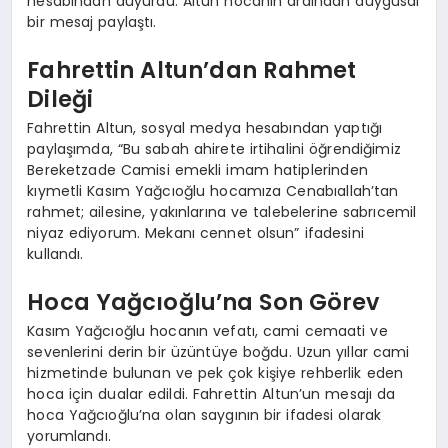
hesabından duyurdu. Altun hocanın ardından duygusal
bir mesaj paylaştı.
Fahrettin Altun’dan Rahmet
Dileği
Fahrettin Altun, sosyal medya hesabından yaptığı
paylaşımda, “Bu sabah ahirete irtihalini öğrendiğimiz
Bereketzade Camisi emekli imam hatiplerinden
kıymetli Kasım Yağcıoğlu hocamıza Cenabıallah’tan
rahmet; ailesine, yakınlarına ve talebelerine sabrıcemil
niyaz ediyorum. Mekanı cennet olsun” ifadesini
kullandı.
Hoca Yağcıoğlu’na Son Görev
Kasım Yağcıoğlu hocanın vefatı, cami cemaati ve
sevenlerini derin bir üzüntüye boğdu. Uzun yıllar cami
hizmetinde bulunan ve pek çok kişiye rehberlik eden
hoca için dualar edildi. Fahrettin Altun’un mesajı da
hoca Yağcıoğlu’na olan saygının bir ifadesi olarak
yorumlandı.