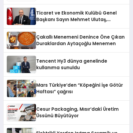
Fark Yaratıyor
Ticaret ve Ekonomik Kulübü Genel
Başkanı Sayın Mehmet Ulutaş,
ekonomiye dair yaptığı açıklamada
şunları kaydetti:
Çakallı Menemeni Denince Öne Çıkan
Duraklardan Aytaçoğlu Menemen
Tencent Hy3 dünya genelinde
kullanıma sunuldu
Mars Türkiye’den “Köpeğini İşe Götür
Haftası” çağrısı
Cesur Packaging, Mısır’daki Üretim
Üssünü Büyütüyor