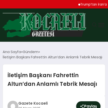
Trump’tan İran’a Sert 
GÜNDEM
Ana Sayfa
Gündem
İletişim Başkanı Fahrettin Altun’dan Anlamlı Tebrik Mesajı
TEKNOLOJI
EKONOMI
İletişim Başkanı Fahrettin
Altun’dan Anlamlı Tebrik Mesajı
SPOR
MAGAZIN
Gazete Kocaeli
Paylaş