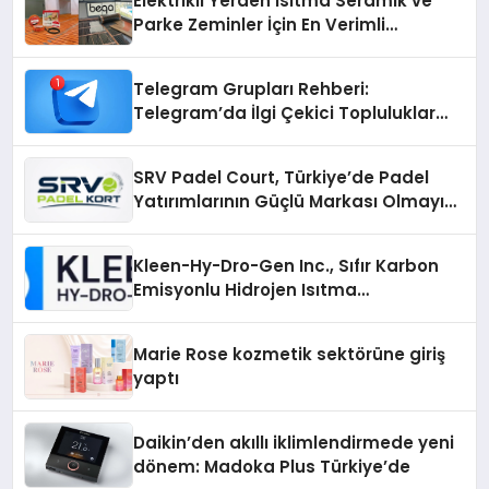
Elektrikli Yerden Isıtma Seramik ve
Parke Zeminler İçin En Verimli
Çözümler
Telegram Grupları Rehberi:
Telegram’da İlgi Çekici Topluluklar
Nasıl Bulunur?
SRV Padel Court, Türkiye’de Padel
Yatırımlarının Güçlü Markası Olmayı
Sürdürüyor
Kleen-Hy-Dro-Gen Inc., Sıfır Karbon
Emisyonlu Hidrojen Isıtma
Teknolojisinde ISO ve TSSA
Düzenleyici Onaylarını Aldı
Marie Rose kozmetik sektörüne giriş
yaptı
Daikin’den akıllı iklimlendirmede yeni
dönem: Madoka Plus Türkiye’de