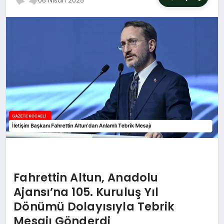
06 Nisan 2025
SIYASET
YAŞAM
DÜNYA
SAĞLIK
EĞITIM
Fahrettin Altun, Anadolu
Ajansı’na 105. Kuruluş Yıl
Dönümü Dolayısıyla Tebrik
Mesajı Gönderdi