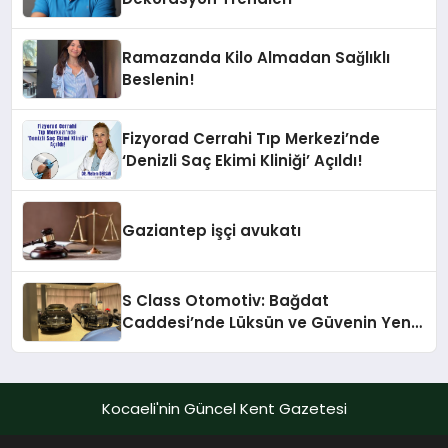
Ramazanda Kilo Almadan Sağlıklı
Beslenin!
Fizyorad Cerrahi Tıp Merkezi’nde
‘Denizli Saç Ekimi Kliniği’ Açıldı!
Gaziantep işçi avukatı
S Class Otomotiv: Bağdat
Caddesi’nde Lüksün ve Güvenin Yeni
Adı
Kocaeli'nin Güncel Kent Gazetesi