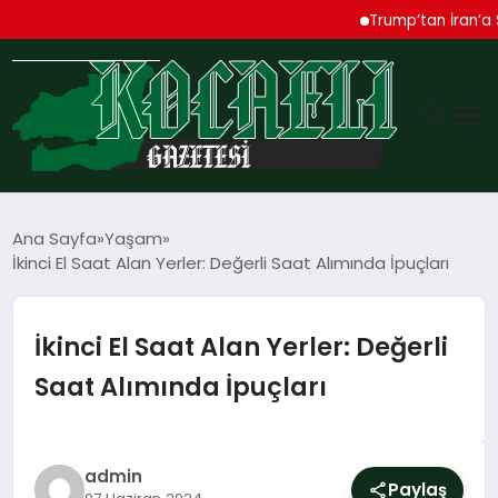
Trump’tan İran’a Sert 
GÜNDEM
Ana Sayfa
Yaşam
İkinci El Saat Alan Yerler: Değerli Saat Alımında İpuçları
TEKNOLOJI
EKONOMI
İkinci El Saat Alan Yerler: Değerli
Saat Alımında İpuçları
SPOR
MAGAZIN
admin
Paylaş