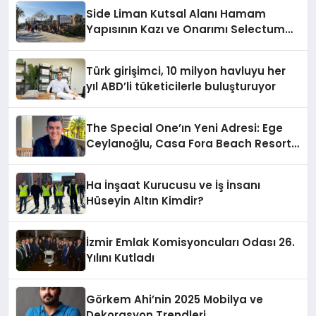
Side Liman Kutsal Alanı Hamam
Yapısının Kazı ve Onarımı Selectum
Hotels&Resorts’un da Katkılarıyla
Tamamlandı
Türk girişimci, 10 milyon havluyu her
yıl ABD’li tüketicilerle buluşturuyor
The Special One’ın Yeni Adresi: Ege
Ceylanoğlu, Casa Fora Beach Resort
Hotel’i Daha İleri Taşımaya Geldi!
Ha İnşaat Kurucusu ve İş İnsanı
Hüseyin Altın Kimdir?
İzmir Emlak Komisyoncuları Odası 26.
Yılını Kutladı
Görkem Ahi’nin 2025 Mobilya ve
Dekorasyon Trendleri