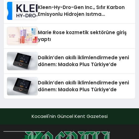
Kleen-Hy-Dro-Gen Inc., Sıfır Karbon
Emisyonlu Hidrojen Isıtma
Teknolojisinde ISO ve TSSA
Düzenleyici Onaylarını Aldı
Marie Rose kozmetik sektörüne giriş
yaptı
Daikin’den akıllı iklimlendirmede yeni
dönem: Madoka Plus Türkiye’de
Daikin’den akıllı iklimlendirmede yeni
dönem: Madoka Plus Türkiye’de
Kocaeli'nin Güncel Kent Gazetesi