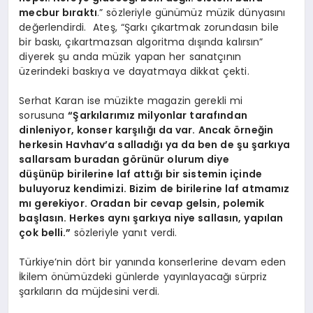
mecbur bıraktı
.” sözleriyle günümüz müzik dünyasını
değerlendirdi. Ateş, “Şarkı çıkartmak zorundasın bile
bir baskı, çıkartmazsan algoritma dışında kalırsın”
diyerek şu anda müzik yapan her sanatçının
üzerindeki baskıya ve dayatmaya dikkat çekti.
Serhat Karan ise müzikte magazin gerekli mi
sorusuna
“Şarkılarımız milyonlar tarafından
dinleniyor, konser karşılığı da var. Ancak örneğin
herkesin
Havhav’a salladığı ya da ben de şu şarkıya
sallarsam buradan görünür olurum diye
düşünüp birilerine laf attığı bir sistemin içinde
buluyoruz kendimizi. Bizim de birilerine laf atmamız
mı gerekiyor. Oradan bir cevap gelsin, polemik
başlasın. Herkes aynı şarkıya niye sallasın, yapılan
çok belli.”
sözleriyle yanıt verdi.
Türkiye’nin dört bir yanında konserlerine devam eden
İkilem önümüzdeki günlerde yayınlayacağı sürpriz
şarkıların da müjdesini verdi.