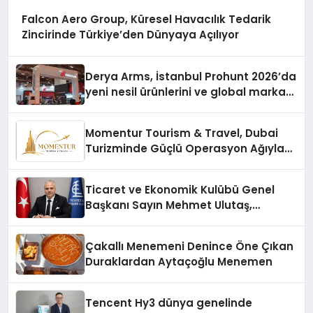
Falcon Aero Group, Küresel Havacılık Tedarik
Zincirinde Türkiye’den Dünyaya Açılıyor
Derya Arms, İstanbul Prohunt 2026’da
yeni nesil ürünlerini ve global marka
vizyonunu sergiledi
Momentur Tourism & Travel, Dubai
Turizminde Güçlü Operasyon Ağıyla
Fark Yaratıyor
Ticaret ve Ekonomik Kulübü Genel
Başkanı Sayın Mehmet Ulutaş,
ekonomiye dair yaptığı açıklamada
şunları kaydetti:
Çakallı Menemeni Denince Öne Çıkan
Duraklardan Aytaçoğlu Menemen
Tencent Hy3 dünya genelinde