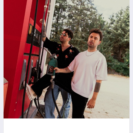
SIYASET
YAŞAM
DÜNYA
SAĞLIK
EĞITIM