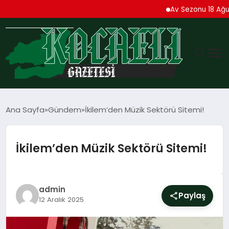
Av Sezonu 18 Ağustos’t
GÜNDEM
Ana Sayfa
Gündem
İkilem’den Müzik Sektörü Sitemi!
TEKNOLOJI
İkilem’den Müzik Sektörü Sitemi!
EKONOMI
SPOR
admin
Paylaş
12 Aralık 2025
MAGAZIN