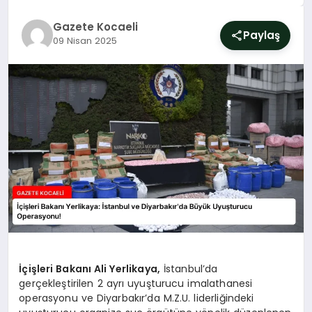
SIYASET
Gazete Kocaeli
Paylaş
09 Nisan 2025
YAŞAM
DÜNYA
SAĞLIK
EĞITIM
İçişleri Bakanı Ali Yerlikaya,
İstanbul’da
gerçekleştirilen 2 ayrı uyuşturucu imalathanesi
operasyonu ve Diyarbakır’da M.Z.U. liderliğindeki