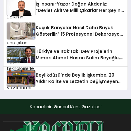
İş İnsanı-Yazar Doğan Akdeniz:
teknolojilerle donatılmış son modeli
“Devlet Aklı ve Milli Çıkarlar Her Şeyin
VRV kontrol ünitesi Madoka Plus
Üzerindedir”
Türkiye’de satışa sunuldu. Tam
dokunmatik ekranı, mobil uygulama
Küçük Banyolar Nasıl Daha Büyük
desteği ve akıllı sensör entegrasyonu
Gösterilir? 15 Profesyonel Dekorasyon
sayesinde iklimlendirme sistemlerinin
Önerisi
yönetimini daha kolay, konforlu ve
verimli hale getiriyor. Enerji
Türkiye ve Irak’taki Dev Projelerin
verimliliğini artırırken modern yaşam
Mimarı Ahmet Hasan Salim Beyoğlu,
alanlarında teknolojiyi estetik ile bulu
10 Milyon Metrekarelik “Al Yusuf
Holding Industrial City” Projesini
Beylikdüzü’nde Beylik İşkembe, 20
Hayata Geçirecek
Yıldır Kalite ve Lezzetin Değişmeyen
Adresi
Kocaeli'nin Güncel Kent Gazetesi