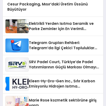
Cesur Packaging, Mısır’daki Üretim Üssünü
Büyütüyor
Elektrikli Yerden Isıtma Seramik ve
Parke Zeminler İçin En Verimli
Çözümler
Telegram Grupları Rehberi:
Telegram’da İlgi Çekici Topluluklar
Nasıl Bulunur?
SRV Padel Court, Türkiye’de Padel
Yatırımlarının Güçlü Markası Olmayı
Sürdürüyor
Kleen-Hy-Dro-Gen Inc., Sıfır Karbon
Emisyonlu Hidrojen Isıtma
Teknolojisinde ISO ve TSSA
Düzenleyici Onaylarını Aldı
Marie Rose kozmetik sektörüne giriş
yaptı