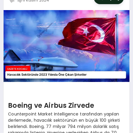
11 Kasım 2024
SIYASET
YAŞAM
DÜNYA
SAĞLIK
EĞITIM
Boeing ve Airbus Zirvede
Counterpoint Market Intelligence tarafından yapılan
derlemede, havacılık sektörünün en büyük 100 şirketi
belirlendi. Boeing, 77 milyar 794 milyon dolarlık satış
rakamıyla listenin zirvesine yerleşirken Airbus da 70