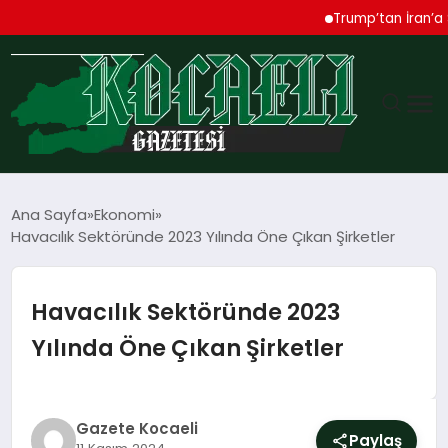
Trump’tan İran’a Sert U
GÜNDEM
Ana Sayfa
Ekonomi
Havacılık Sektöründe 2023 Yılında Öne Çıkan Şirketler
TEKNOLOJI
EKONOMI
Havacılık Sektöründe 2023
Yılında Öne Çıkan Şirketler
SPOR
MAGAZIN
Gazete Kocaeli
Paylaş