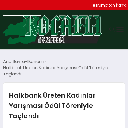
Trump’tan İran’a Sert U
GÜNDEM
Ana Sayfa
Ekonomi
Halkbank Üreten Kadınlar Yarışması Ödül Töreniyle
TEKNOLOJI
Taçlandı
EKONOMI
Halkbank Üreten Kadınlar
SPOR
Yarışması Ödül Töreniyle
Taçlandı
MAGAZIN