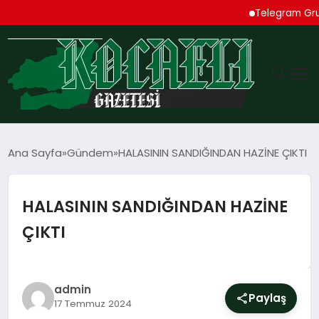
Telegram Grupları Re
GÜNDEM
Ana Sayfa
Gündem
HALASININ SANDIĞINDAN HAZİNE ÇIKTI
TEKNOLOJI
HALASININ SANDIĞINDAN HAZİNE
EKONOMI
ÇIKTI
SPOR
MAGAZIN
admin
Paylaş
17 Temmuz 2024