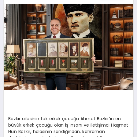
SIYASET
YAŞAM
DÜNYA
SAĞLIK
EĞITIM
Bozkır ailesinin tek erkek çocuğu Ahmet Bozkır’ın en
büyük erkek çocuğu olan iş insanı ve iletişimci Haşmet
Hun Bozkır, halasının sandığından, kahraman