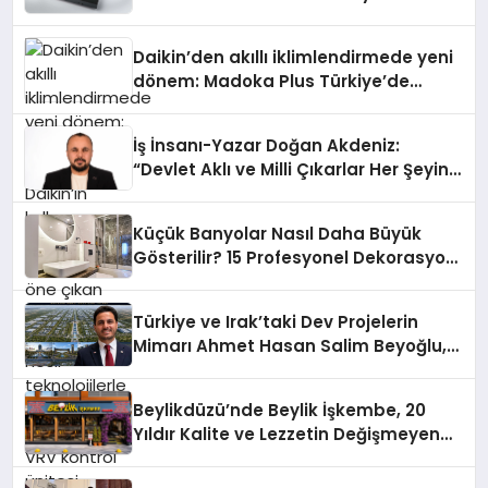
Daikin’den akıllı iklimlendirmede yeni
dönem: Madoka Plus Türkiye’de
Daikin’in kullanıcı dostu tasarımıyla
öne çıkan Madoka ailesinin yeni nesil
İş İnsanı-Yazar Doğan Akdeniz:
teknolojilerle donatılmış son modeli
“Devlet Aklı ve Milli Çıkarlar Her Şeyin
VRV kontrol ünitesi Madoka Plus
Üzerindedir”
Türkiye’de satışa sunuldu. Tam
dokunmatik ekranı, mobil uygulama
Küçük Banyolar Nasıl Daha Büyük
desteği ve akıllı sensör entegrasyonu
Gösterilir? 15 Profesyonel Dekorasyon
sayesinde iklimlendirme sistemlerinin
Önerisi
yönetimini daha kolay, konforlu ve
verimli hale getiriyor. Enerji
Türkiye ve Irak’taki Dev Projelerin
verimliliğini artırırken modern yaşam
Mimarı Ahmet Hasan Salim Beyoğlu,
alanlarında teknolojiyi estetik ile bulu
10 Milyon Metrekarelik “Al Yusuf
Holding Industrial City” Projesini
Beylikdüzü’nde Beylik İşkembe, 20
Hayata Geçirecek
Yıldır Kalite ve Lezzetin Değişmeyen
Adresi