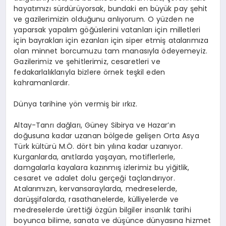
hayatımızı sürdürüyorsak, bundaki en büyük pay şehit
ve gazilerimizin olduğunu anlıyorum. O yüzden ne
yaparsak yapalım göğüslerini vatanları için milletleri
için bayrakları için ezanları için siper etmiş atalarımıza
olan minnet borcumuzu tam manasıyla ödeyemeyiz.
Gazilerimiz ve şehitlerimiz, cesaretleri ve
fedakarlalıklarıyla bizlere örnek teşkil eden
kahramanlardır.
Dünya tarihine yön vermiş bir ırkız.
Altay-Tanrı dağları, Güney Sibirya ve Hazar’ın
doğusuna kadar uzanan bölgede gelişen Orta Asya
Türk kültürü M.Ö. dört bin yılına kadar uzanıyor.
Kurganlarda, anıtlarda yaşayan, motiflerlerle,
damgalarla kayalara kazınmış izlerimiz bu yiğitlik,
cesaret ve adalet dolu gerçeği taçlandırıyor.
Atalarımızın, kervansaraylarda, medreselerde,
darüşşifalarda, rasathanelerde, külliyelerde ve
medreselerde ürettiği özgün bilgiler insanlık tarihi
boyunca bilime, sanata ve düşünce dünyasına hizmet