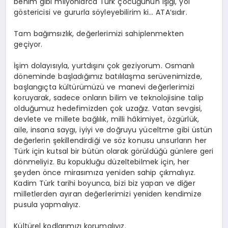
benim gibi milyonlarca Türk çocuğunun ışığı, yol
göstericisi ve gururla söyleyebilirim ki… ATA’sıdır.
Tam bağımsızlık, değerlerimizi sahiplenmekten
geçiyor.
İşim dolayısıyla, yurtdışını çok geziyorum. Osmanlı
döneminde başladığımız batılılaşma serüvenimizde,
başlangıçta kültürümüzü ve manevi değerlerimizi
koruyarak, sadece onların bilim ve teknolojisine talip
olduğumuz hedefimizden çok uzağız. Vatan sevgisi,
devlete ve millete bağlılık, milli hâkimiyet, özgürlük,
aile, insana saygı, iyiyi ve doğruyu yüceltme gibi üstün
değerlerin şekillendirdiği ve söz konusu unsurların her
Türk için kutsal bir bütün olarak görüldüğü günlere geri
dönmeliyiz. Bu kopukluğu düzeltebilmek için, her
şeyden önce mirasımıza yeniden sahip çıkmalıyız.
Kadim Türk tarihi boyunca, bizi biz yapan ve diğer
milletlerden ayıran değerlerimizi yeniden kendimize
pusula yapmalıyız.
Kültürel kodlarımızı korumalıyız.