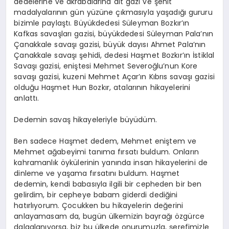
dedelerine ve akrabalarına ait gazi ve şehit
madalyalarının gün yüzüne çıkmasıyla yaşadığı gururu
bizimle paylaştı. Büyükdedesi Süleyman Bozkır’ın
Kafkas savaşları gazisi, büyükdedesi Süleyman Pala’nın
Çanakkale savaşı gazisi, büyük dayısı Ahmet Pala’nın
Çanakkale savaşı şehidi, dedesi Haşmet Bozkır’ın İstiklal
Savaşı gazisi, eniştesi Mehmet Severoğlu’nun Kore
savaşı gazisi, kuzeni Mehmet Açar’ın Kıbrıs savaşı gazisi
olduğu Haşmet Hun Bozkır, atalarının hikayelerini
anlattı.
Dedemin savaş hikayeleriyle büyüdüm.
Ben sadece Haşmet dedem, Mehmet eniştem ve
Mehmet ağabeyimi tanıma fırsatı buldum. Onların
kahramanlık öykülerinin yanında insan hikayelerini de
dinleme ve yaşama fırsatını buldum. Haşmet
dedemin, kendi babasıyla ilgili bir cepheden bir ben
gelirdim, bir cepheye babam giderdi dediğini
hatırlıyorum. Çocukken bu hikayelerin değerini
anlayamasam da, bugün ülkemizin bayrağı özgürce
dalgalanıyorsa, biz bu ülkede onurumuzla, şerefimizle