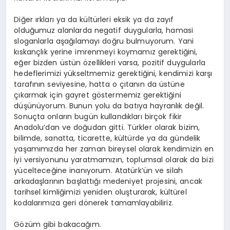
Diğer ırkları ya da kültürleri eksik ya da zayıf
olduğumuz alanlarda negatif duygularla, hamasi
sloganlarla aşağılamayı doğru bulmuyorum. Yani
kıskançlık yerine imrenmeyi koymamız gerektiğini,
eğer bizden üstün özellikleri varsa, pozitif duygularla
hedeflerimizi yükseltmemiz gerektiğini, kendimizi karşı
tarafının seviyesine, hatta o çıtanın da üstüne
çıkarmak için gayret göstermemiz gerektiğini
düşünüyorum. Bunun yolu da batıya hayranlık değil.
Sonuçta onların bugün kullandıkları birçok fikir
Anadolu’dan ve doğudan gitti. Türkler olarak bizim,
bilimde, sanatta, ticarette, kültürde ya da gündelik
yaşamımızda her zaman bireysel olarak kendimizin en
iyi versiyonunu yaratmamızın, toplumsal olarak da bizi
yücelteceğine inanıyorum. Atatürk’ün ve silah
arkadaşlarının başlattığı medeniyet projesini, ancak
tarihsel kimliğimizi yeniden oluşturarak, kültürel
kodalarımıza geri dönerek tamamlayabiliriz.
Gözüm gibi bakacağım.