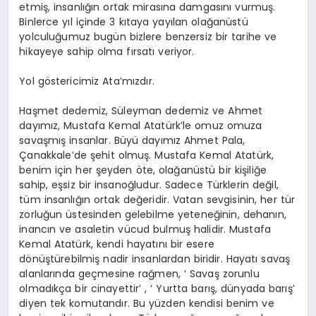
etmiş, insanlığın ortak mirasına damgasını vurmuş.
Binlerce yıl içinde 3 kıtaya yayılan olağanüstü
yolculuğumuz bugün bizlere benzersiz bir tarihe ve
hikayeye sahip olma fırsatı veriyor.
Yol göstericimiz Ata’mızdır.
Haşmet dedemiz, Süleyman dedemiz ve Ahmet
dayımız, Mustafa Kemal Atatürk’le omuz omuza
savaşmış insanlar. Büyü dayımız Ahmet Pala,
Çanakkale’de şehit olmuş. Mustafa Kemal Atatürk,
benim için her şeyden öte, olağanüstü bir kişiliğe
sahip, eşsiz bir insanoğludur. Sadece Türklerin değil,
tüm insanlığın ortak değeridir. Vatan sevgisinin, her tür
zorluğun üstesinden gelebilme yeteneğinin, dehanın,
inancın ve asaletin vücud bulmuş halidir. Mustafa
Kemal Atatürk, kendi hayatını bir esere
dönüştürebilmiş nadir insanlardan biridir. Hayatı savaş
alanlarında geçmesine rağmen, ‘ Savaş zorunlu
olmadıkça bir cinayettir’ , ‘ Yurtta barış, dünyada barış’
diyen tek komutandır. Bu yüzden kendisi benim ve