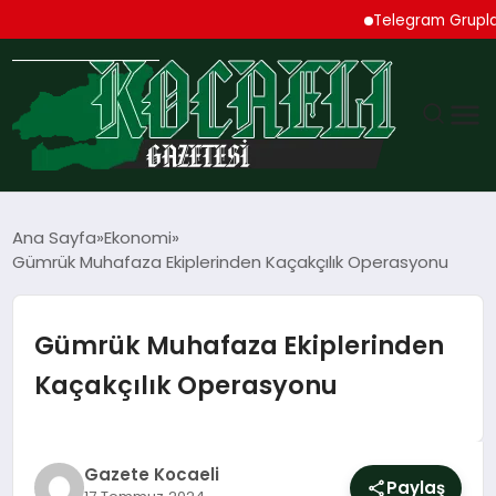
Telegram Grupları Reh
GÜNDEM
Ana Sayfa
Ekonomi
Gümrük Muhafaza Ekiplerinden Kaçakçılık Operasyonu
TEKNOLOJI
EKONOMI
Gümrük Muhafaza Ekiplerinden
Kaçakçılık Operasyonu
SPOR
MAGAZIN
Gazete Kocaeli
Paylaş