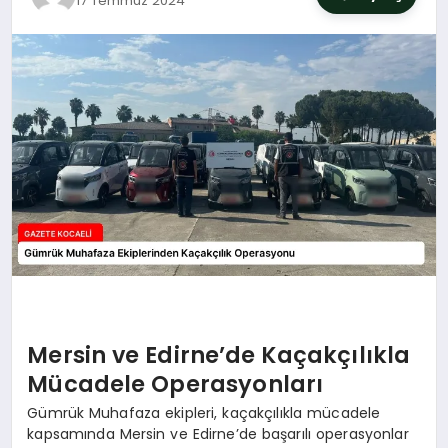
17 Temmuz 2024
SIYASET
YAŞAM
DÜNYA
SAĞLIK
EĞITIM
Mersin ve Edirne’de Kaçakçılıkla
Mücadele Operasyonları
Gümrük Muhafaza ekipleri, kaçakçılıkla mücadele
kapsamında Mersin ve Edirne’de başarılı operasyonlar