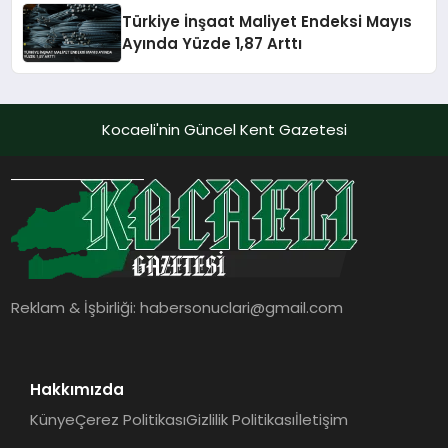
Türkiye İnşaat Maliyet Endeksi Mayıs
Ayında Yüzde 1,87 Arttı
Kocaeli'nin Güncel Kent Gazetesi
Reklam & İşbirliği:
habersonuclari@gmail.com
Hakkımızda
Künye
Çerez Politikası
Gizlilik Politikası
İletişim