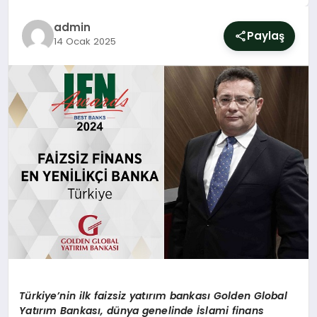
SIYASET
admin
Paylaş
14 Ocak 2025
YAŞAM
DÜNYA
SAĞLIK
EĞITIM
Türkiye
’
nin ilk faizsiz yatırım bankası
Golden Global
Yat
ırım Bankası, dünya genelinde İslami finans