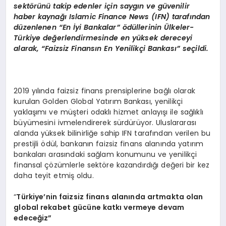
sekt
ö
rünü takip edenler için saygın ve güvenilir
haber kaynağı
Islamic Finance News (IFN) taraf
ından
düzenlenen
“
En
İyi Bankalar” ödüllerinin
Ü
lkeler-
Türkiye değerlendirmesinde en yüksek dereceyi
alarak,
“
Faizsiz Finansın En Yenilikçi Bankası” seçildi.
2019 yılında faizsiz finans prensiplerine bağlı olarak
kurulan Golden Global Yatırım Bankası, yenilikçi
yaklaşımı ve müşteri odaklı hizmet anlayışı ile sağlıklı
büyümesini ivmelendirerek sürdürüyor. Uluslararası
alanda yüksek bilinirliğe sahip IFN tarafından verilen bu
prestijli ödül, bankanın faizsiz finans alanında yatırım
bankaları arasındaki sağlam konumunu ve yenilikçi
finansal çözümlerle sektöre kazandırdığı değeri bir kez
daha teyit etmiş oldu.
“
T
ürkiye’nin
faizsiz finans alanında artmakta olan
global rekabet gücüne katkı vermeye devam
edeceğiz”