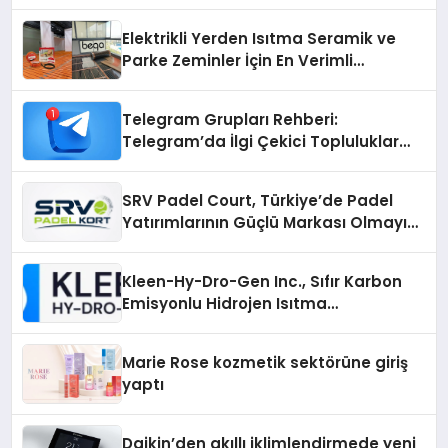
Elektrikli Yerden Isıtma Seramik ve
Parke Zeminler İçin En Verimli
Çözümler
Telegram Grupları Rehberi:
Telegram’da İlgi Çekici Topluluklar
Nasıl Bulunur?
SRV Padel Court, Türkiye’de Padel
Yatırımlarının Güçlü Markası Olmayı
Sürdürüyor
Kleen-Hy-Dro-Gen Inc., Sıfır Karbon
Emisyonlu Hidrojen Isıtma
Teknolojisinde ISO ve TSSA
Düzenleyici Onaylarını Aldı
Marie Rose kozmetik sektörüne giriş
yaptı
Daikin’den akıllı iklimlendirmede yeni