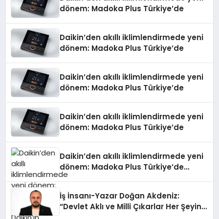
dönem: Madoka Plus Türkiye’de
Daikin’den akıllı iklimlendirmede yeni
dönem: Madoka Plus Türkiye’de
Daikin’den akıllı iklimlendirmede yeni
dönem: Madoka Plus Türkiye’de
Daikin’den akıllı iklimlendirmede yeni
dönem: Madoka Plus Türkiye’de
Daikin’den akıllı iklimlendirmede yeni
dönem: Madoka Plus Türkiye’de
Daikin’in kullanıcı dostu tasarımıyla
öne çıkan Madoka ailesinin yeni nesil
İş İnsanı-Yazar Doğan Akdeniz:
teknolojilerle donatılmış son modeli
“Devlet Aklı ve Milli Çıkarlar Her Şeyin
VRV kontrol ünitesi Madoka Plus
Üzerindedir”