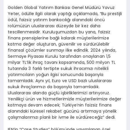
Golden Global Yatırım Bankası Genel Müdürü Yavuz
Yeter, ödülle ilgili olarak yaptığı açıklamada, “Bu prestijli
ödül, faizsiz yatırım bankacılığı alanındaki öncü
rolümüzün uluslararası düzeyde bir kez daha
tescillenmesidir. Kuruluşumuzdan bu yana, faizsiz
finans prensiplerine bağlı kalarak müşterilerimize
katma değer oluşturan, güvenilir ve sürdürülebilir
finansal çözümler sunmayı ilke edindik. 2024 yılında,
Sermaye Piyasası Kurulu tarafından onaylanan 1,5
milyar TL’lik ihraç tavanı kapsamında, 500 milyon TL
tutarında 3 farklı tertipte sukuk ihracımızı nitelikli
yatırımcıların yoğun ilgisi sonucunda başarıyla
tamamladık. Aynı yıl, Euro ve USD bazlı uluslararası
sukuk ihraçlarımızı da başarıyla tamamladık.
Uluslararası alanda güçlü işbirliklerimizi artırıyoruz.
Yenilikçi ürün ve hizmetlerimizle müşterilerimize değer
katmaya devam edecek; Türkiye’nin faizsiz finans
alanındaki küresel rekabet gücünü artırmaya yönelik
çalışmalarımızı planlı bir ivme ile sürdüreceğiz” dedi.
IFN’in “Case Studies” bölümünde yayımlanan özel