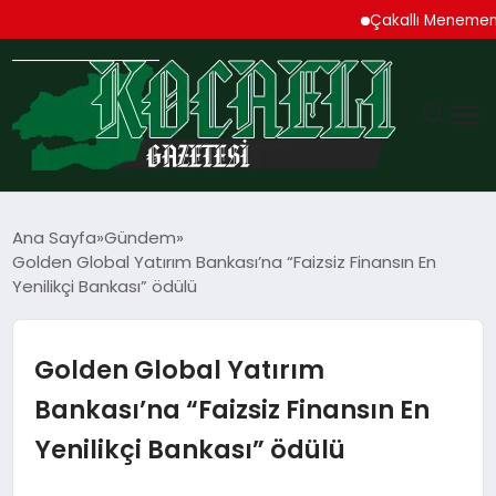
Çakallı Menemeni De
GÜNDEM
Ana Sayfa
Gündem
Golden Global Yatırım Bankası’na “Faizsiz Finansın En
TEKNOLOJI
Yenilikçi Bankası” ödülü
EKONOMI
Golden Global Yatırım
SPOR
Bankası’na “Faizsiz Finansın En
Yenilikçi Bankası” ödülü
MAGAZIN