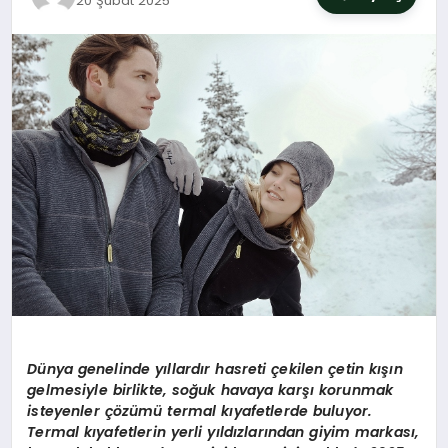
20 Şubat 2025
SIYASET
YAŞAM
DÜNYA
SAĞLIK
EĞITIM
Dünya genelinde yıllardır hasreti çekilen çetin kışın
gelmesiyle birlikte, soğuk havaya karşı korunmak
isteyenler çözümü
termal k
ıyafetlerde buluyor.
Termal kıyafetlerin yerli yıldızlarından giyim markası,