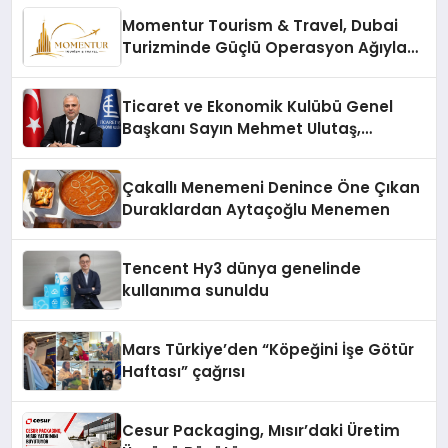
Momentur Tourism & Travel, Dubai
Turizminde Güçlü Operasyon Ağıyla
Fark Yaratıyor
Ticaret ve Ekonomik Kulübü Genel
Başkanı Sayın Mehmet Ulutaş,
ekonomiye dair yaptığı açıklamada
şunları kaydetti:
Çakallı Menemeni Denince Öne Çıkan
Duraklardan Aytaçoğlu Menemen
Tencent Hy3 dünya genelinde
kullanıma sunuldu
Mars Türkiye’den “Köpeğini İşe Götür
Haftası” çağrısı
Cesur Packaging, Mısır’daki Üretim