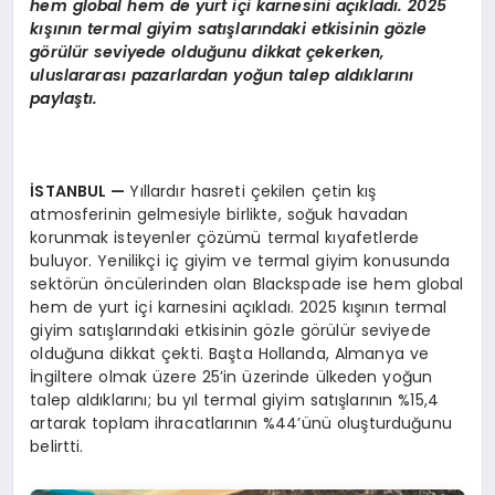
hem global hem de yurt içi karnesini açıkladı. 2025
kışının termal giyim satışlarındaki etkisinin g
ö
zle
g
ö
rülür seviyede olduğunu dikkat çekerken,
uluslararası pazarlardan yoğun talep aldıklarını
paylaştı.
İSTANBUL
—
Yıllardır hasreti çekilen çetin kış
atmosferinin gelmesiyle birlikte, soğuk havadan
korunmak isteyenler çözümü termal kıyafetlerde
buluyor. Yenilikçi iç giyim ve termal giyim konusunda
sektörün öncülerinden olan Blackspade ise hem global
hem de yurt içi karnesini açıkladı. 2025 kışının termal
giyim satışlarındaki etkisinin gözle görülür seviyede
olduğuna dikkat çekti. Başta Hollanda, Almanya ve
İngiltere olmak üzere 25’in üzerinde ülkeden yoğun
talep aldıklarını; bu yıl termal giyim satışlarının %15,4
artarak toplam ihracatlarının %44’ünü oluşturduğunu
belirtti.