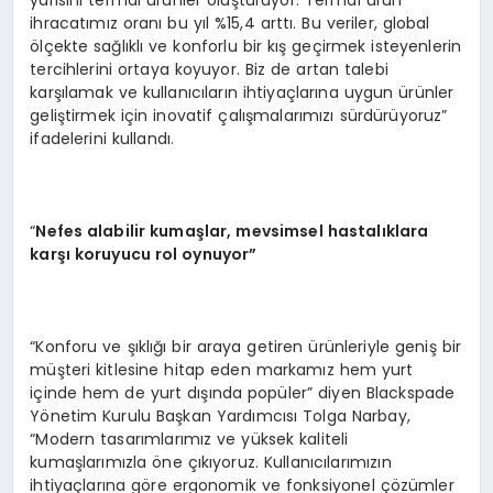
yarısını termal ürünler oluşturuyor. Termal ürün
ihracatımız oranı bu yıl %15,4 arttı. Bu veriler, global
ölçekte sağlıklı ve konforlu bir kış geçirmek isteyenlerin
tercihlerini ortaya koyuyor. Biz de artan talebi
karşılamak ve kullanıcıların ihtiyaçlarına uygun ürünler
geliştirmek için inovatif çalışmalarımızı sürdürüyoruz”
ifadelerini kullandı.
“
Nefes alabilir kumaşlar, mevsimsel hastalıklara
karşı koruyucu rol oynuyor”
“Konforu ve şıklığı bir araya getiren ürünleriyle geniş bir
müşteri kitlesine hitap eden markamız hem yurt
içinde hem de yurt dışında popüler” diyen Blackspade
Yönetim Kurulu Başkan Yardımcısı Tolga Narbay,
“Modern tasarımlarımız ve yüksek kaliteli
kumaşlarımızla öne çıkıyoruz. Kullanıcılarımızın
ihtiyaçlarına göre ergonomik ve fonksiyonel çözümler