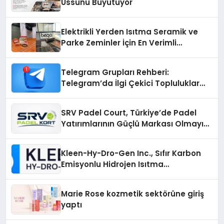
Üssünü Büyütüyor
Elektrikli Yerden Isıtma Seramik ve
Parke Zeminler İçin En Verimli
Çözümler
Telegram Grupları Rehberi:
Telegram’da İlgi Çekici Topluluklar
Nasıl Bulunur?
SRV Padel Court, Türkiye’de Padel
Yatırımlarının Güçlü Markası Olmayı
Sürdürüyor
Kleen-Hy-Dro-Gen Inc., Sıfır Karbon
Emisyonlu Hidrojen Isıtma
Teknolojisinde ISO ve TSSA
Düzenleyici Onaylarını Aldı
Marie Rose kozmetik sektörüne giriş
yaptı