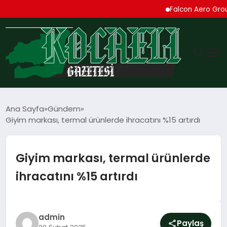
Falcon Aero Group, Küres
GÜNDEM
Ana Sayfa
Gündem
Giyim markası, termal ürünlerde ihracatını %15 artırdı
TEKNOLOJI
EKONOMI
Giyim markası, termal ürünlerde
ihracatını %15 artırdı
SPOR
MAGAZIN
admin
Paylaş