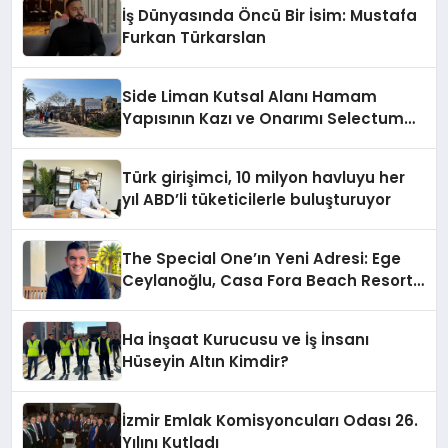
İş Dünyasında Öncü Bir İsim: Mustafa
Furkan Türkarslan
Side Liman Kutsal Alanı Hamam
Yapısının Kazı ve Onarımı Selectum
Hotels&Resorts’un da Katkılarıyla
Tamamlandı
Türk girişimci, 10 milyon havluyu her
yıl ABD’li tüketicilerle buluşturuyor
The Special One’ın Yeni Adresi: Ege
Ceylanoğlu, Casa Fora Beach Resort
Hotel’i Daha İleri Taşımaya Geldi!
Ha İnşaat Kurucusu ve İş İnsanı
Hüseyin Altın Kimdir?
İzmir Emlak Komisyoncuları Odası 26.
Yılını Kutladı