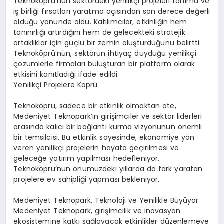
Teknoköprü’nün sektördeki yenilikçi projeleri tanıma ve
iş birliği fırsatları yaratma açısından son derece değerli
olduğu yönünde oldu. Katılımcılar, etkinliğin hem
tanınırlığı artırdığını hem de gelecekteki stratejik
ortaklıklar için güçlü bir zemin oluşturduğunu belirtti.
Teknoköprü’nün, sektörün ihtiyaç duyduğu yenilikçi
çözümlerle firmaları buluşturan bir platform olarak
etkisini kanıtladığı ifade edildi.
Yenilikçi Projelere Köprü
Teknoköprü, sadece bir etkinlik olmaktan öte,
Medeniyet Teknopark’ın girişimciler ve sektör liderleri
arasında kalıcı bir bağlantı kurma vizyonunun önemli
bir temsilcisi. Bu etkinlik sayesinde, ekonomiye yön
veren yenilikçi projelerin hayata geçirilmesi ve
geleceğe yatırım yapılması hedefleniyor.
Teknoköprü’nün önümüzdeki yıllarda da fark yaratan
projelere ev sahipliği yapması bekleniyor.
Medeniyet Teknopark, Teknoloji ve Yenilikle Büyüyor
Medeniyet Teknopark, girişimcilik ve inovasyon
ekosistemine katkı sağlayacak etkinlikler düzenlemeye