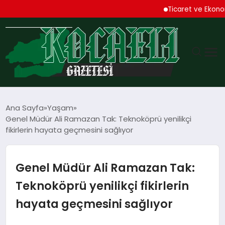
Ticaret ve Ekonomik K
GÜNDEM
Ana Sayfa
Yaşam
Genel Müdür Ali Ramazan Tak: Teknoköprü yenilikçi
TEKNOLOJI
fikirlerin hayata geçmesini sağlıyor
EKONOMI
Genel Müdür Ali Ramazan Tak:
SPOR
Teknoköprü yenilikçi fikirlerin
hayata geçmesini sağlıyor
MAGAZIN