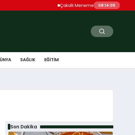
Çakallı Menemeni Denince Öne Çıkan D
08:14:06
ÜNYA
SAĞLIK
EĞITIM
Son Dakika