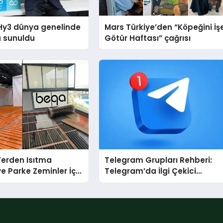
Hy3 dünya genelinde
Mars Türkiye’den “Köpeğini İş
a sunuldu
Götür Haftası” çağrısı
 Yerden Isıtma
Telegram Grupları Rehberi:
e Parke Zeminler İçin
Telegram’da İlgi Çekici
i Çözümler
Topluluklar Nasıl Bulunur?