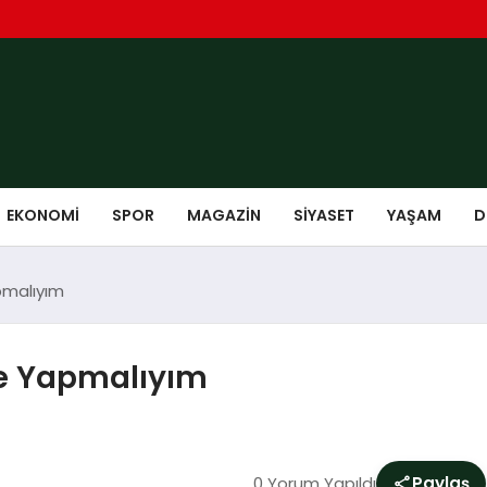
EKONOMI
SPOR
MAGAZIN
SIYASET
YAŞAM
D
pmalıyım
Ne Yapmalıyım
0 Yorum Yapıldı
Paylaş