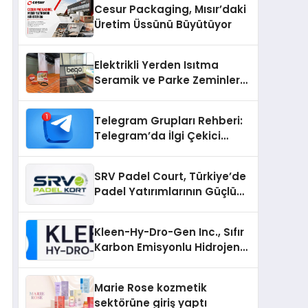
Cesur Packaging, Mısır’daki
Üretim Üssünü Büyütüyor
Elektrikli Yerden Isıtma
Seramik ve Parke Zeminler
İçin En Verimli Çözümler
Telegram Grupları Rehberi:
Telegram’da İlgi Çekici
Topluluklar Nasıl Bulunur?
SRV Padel Court, Türkiye’de
Padel Yatırımlarının Güçlü
Markası Olmayı Sürdürüyor
Kleen-Hy-Dro-Gen Inc., Sıfır
Karbon Emisyonlu Hidrojen
Isıtma Teknolojisinde ISO ve
TSSA Düzenleyici Onaylarını
Marie Rose kozmetik
Aldı
sektörüne giriş yaptı