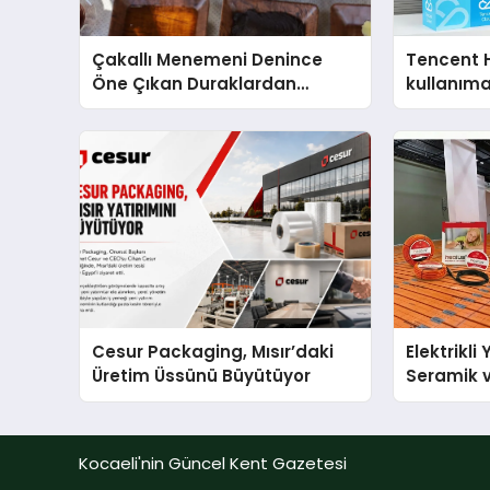
Çakallı Menemeni Denince
Tencent 
Öne Çıkan Duraklardan
kullanım
Aytaçoğlu Menemen
Cesur Packaging, Mısır’daki
Elektrikli
Üretim Üssünü Büyütüyor
Seramik v
En Veriml
Kocaeli'nin Güncel Kent Gazetesi