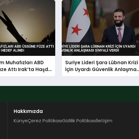
im Muhafızları ABD
Suriye Lideri Şara Lübnan Krizi
ze Attı Irak’ta Haşdi
İçin Uyardı Güvenlik Anlaşmas
f Alındı
Sinyali Verdi
Hakkımızda
Künye
Çerez Politikası
Gizlilik Politikası
İletişim