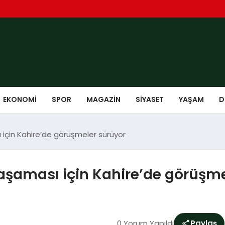
EKONOMI
SPOR
MAGAZIN
SIYASET
YAŞAM
D
 için Kahire’de görüşmeler sürüyor
 aşaması için Kahire’de görüşm
0 Yorum Yapıldı
Paylaş