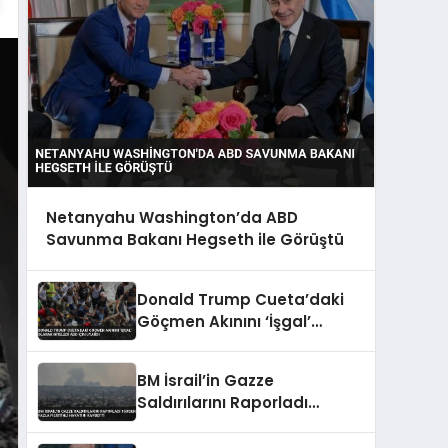
Netanyahu Washington’da ABD
Savunma Bakanı Hegseth ile Görüştü
Donald Trump Cueta’daki
Göçmen Akınını ‘İşgal’
Olarak Niteledi ABD İçin
Uyardı
BM İsrail’in Gazze
Saldırılarını Raporladı
150’den Fazla Filistinli
Hayatını Kaybetti