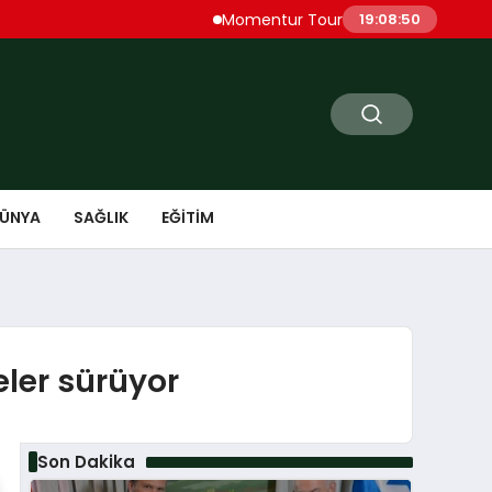
Momentur Tourism & Travel, Dubai Turizm
19:08:51
ÜNYA
SAĞLIK
EĞITIM
eler sürüyor
Son Dakika