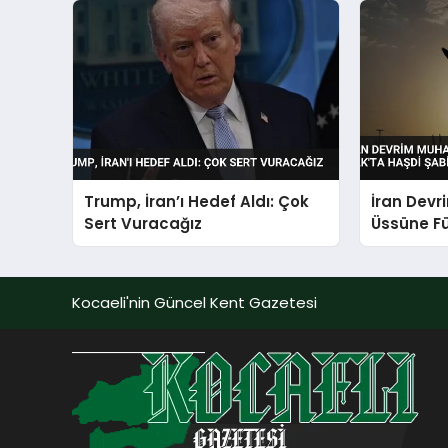
Trump, İran’ı Hedef Aldı: Çok
İran Devr
Sert Vuracağız
Üssüne Fü
Şabi Hede
Kocaeli'nin Güncel Kent Gazetesi