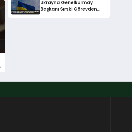
Ukrayna Genelkurmay
Başkanı Sırski Görevden
Alındı Zelenskiy Yeni
Atamayı Duyurdu
ı