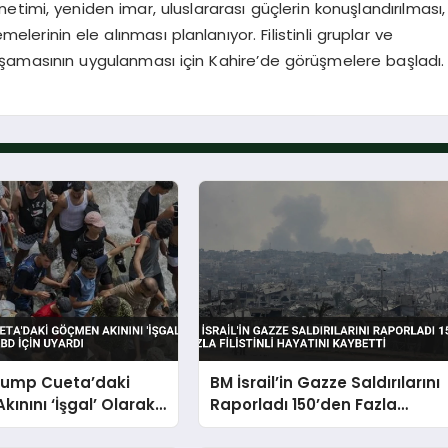
timi, yeniden imar, uluslararası güçlerin konuşlandırılması,
melerinin ele alınması planlanıyor. Filistinli gruplar ve
i aşamasının uygulanması için Kahire’de görüşmelere başladı.
rump Cueta’daki
BM İsrail’in Gazze Saldırılarını
ınını ‘İşgal’ Olarak
Raporladı 150’den Fazla
BD İçin Uyardı
Filistinli Hayatını Kaybetti