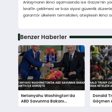
Anlaşmanın ikinci aşamasında ise Gazze’nin yöne
İsrail’in çekilmesi ve bazı siyasi güvenlik düzenle
garantör ülkelerin temsilcileri, ateşkesin ikinc
Benzer Haberler
Netanyahu Washington’da
Donald T
ABD Savunma Bakanı
Göçmen Ak
Hegseth ile Görüştü
Niteledi A