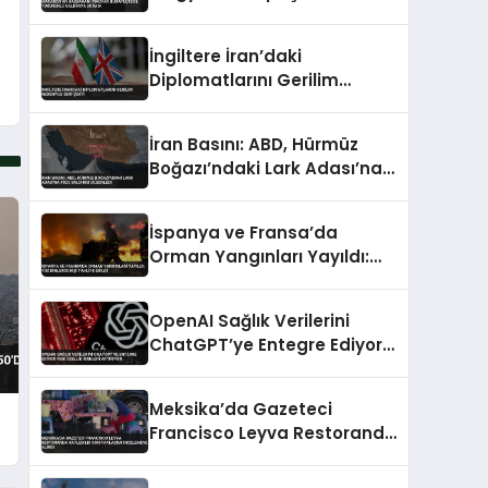
Tükürüklü Saldırıya Uğradı
İngiltere İran’daki
Diplomatlarını Gerilim
Nedeniyle Geri Çekti
İran Basını: ABD, Hürmüz
Boğazı’ndaki Lark Adası’na
Füze Saldırısı Düzenledi
İspanya ve Fransa’da
Orman Yangınları Yayıldı:
Yüz Binlerce Kişi Tahliye
Edildi
OpenAI Sağlık Verilerini
ChatGPT’ye Entegre Ediyor
Yeni Özellik Riskleri Artırıyor
Meksika’da Gazeteci
Francisco Leyva Restoranda
Katledildi Son Paylaşımı
İncelemeye Alındı