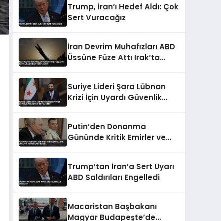
Trump, İran’ı Hedef Aldı: Çok
Sert Vuracağız
İran Devrim Muhafızları ABD
Üssüne Füze Attı Irak’ta
Haşdi Şabi Hedef Alındı
Suriye Lideri Şara Lübnan
Krizi İçin Uyardı Güvenlik
Anlaşması Sinyali Verdi
Putin’den Donanma
Gününde Kritik Emirler ve
Ukrayna Toprakları İddiası
Trump’tan İran’a Sert Uyarı
ABD Saldırıları Engelledi
Macaristan Başbakanı
Magyar Budapeşte’de