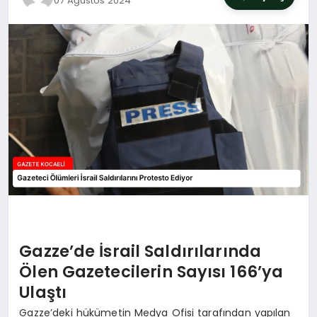
07 Ağustos 2024
SIYASET
YAŞAM
DÜNYA
SAĞLIK
EĞITIM
Gazze’de İsrail Saldırılarında
Ölen Gazetecilerin Sayısı 166’ya
Ulaştı
Gazze’deki hükümetin Medya Ofisi tarafından yapılan