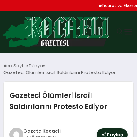
Ticaret ve Ekonomik Ku
GÜNDEM
Ana Sayfa
Dünya
Gazeteci Ölümleri İsrail Saldırılarını Protesto Ediyor
TEKNOLOJI
EKONOMI
Gazeteci Ölümleri İsrail
Saldırılarını Protesto Ediyor
SPOR
MAGAZIN
Gazete Kocaeli
Paylaş