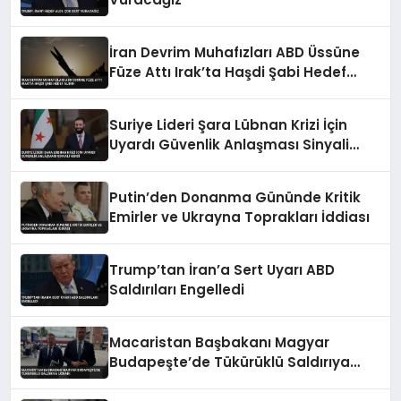
İran Devrim Muhafızları ABD Üssüne
Füze Attı Irak’ta Haşdi Şabi Hedef
Alındı
Suriye Lideri Şara Lübnan Krizi İçin
Uyardı Güvenlik Anlaşması Sinyali
Verdi
Putin’den Donanma Gününde Kritik
Emirler ve Ukrayna Toprakları İddiası
Trump’tan İran’a Sert Uyarı ABD
Saldırıları Engelledi
Macaristan Başbakanı Magyar
Budapeşte’de Tükürüklü Saldırıya
Uğradı