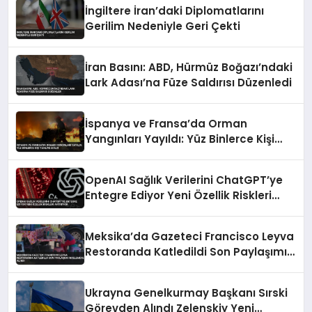
İngiltere İran’daki Diplomatlarını
Gerilim Nedeniyle Geri Çekti
İran Basını: ABD, Hürmüz Boğazı’ndaki
Lark Adası’na Füze Saldırısı Düzenledi
İspanya ve Fransa’da Orman
Yangınları Yayıldı: Yüz Binlerce Kişi
Tahliye Edildi
OpenAI Sağlık Verilerini ChatGPT’ye
Entegre Ediyor Yeni Özellik Riskleri
Artırıyor
Meksika’da Gazeteci Francisco Leyva
Restoranda Katledildi Son Paylaşımı
İncelemeye Alındı
Ukrayna Genelkurmay Başkanı Sırski
Görevden Alındı Zelenskiy Yeni