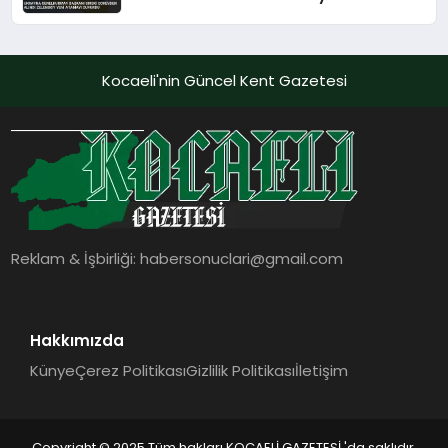
Atamayı Duyurdu
Kocaeli'nin Güncel Kent Gazetesi
Reklam & İşbirliği:
habersonuclari@gmail.com
Hakkımızda
Künye
Çerez Politikası
Gizlilik Politikası
İletişim
Copyright © 2025 Tüm hakları KOCAELİ GAZETESİ 'da saklıdır.