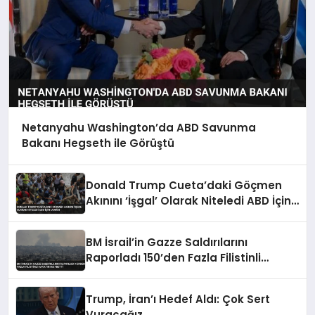
Netanyahu Washington’da ABD Savunma
Bakanı Hegseth ile Görüştü
Donald Trump Cueta’daki Göçmen
Akınını ‘İşgal’ Olarak Niteledi ABD İçin
Uyardı
BM İsrail’in Gazze Saldırılarını
Raporladı 150’den Fazla Filistinli
Hayatını Kaybetti
Trump, İran’ı Hedef Aldı: Çok Sert
Vuracağız