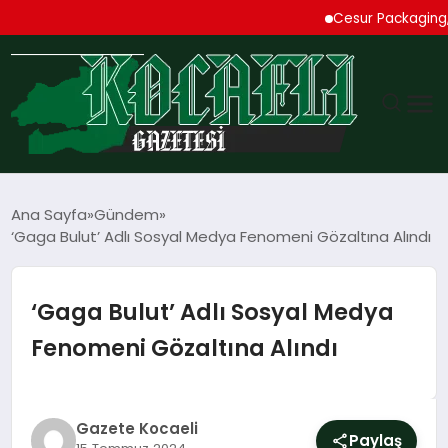
Cesur Packaging, Mısı
GÜNDEM
Ana Sayfa
Gündem
‘Gaga Bulut’ Adlı Sosyal Medya Fenomeni Gözaltına Alındı
TEKNOLOJI
EKONOMI
‘Gaga Bulut’ Adlı Sosyal Medya
Fenomeni Gözaltına Alındı
SPOR
MAGAZIN
Gazete Kocaeli
Paylaş