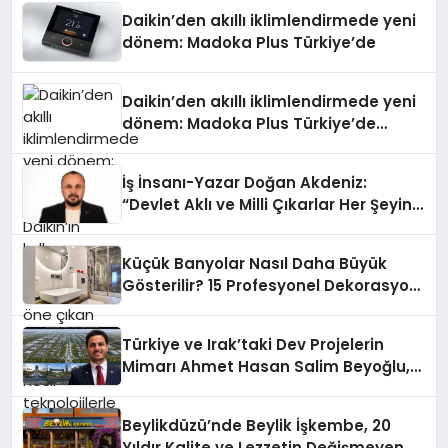
Daikin’den akıllı iklimlendirmede yeni
dönem: Madoka Plus Türkiye’de
Daikin’den akıllı iklimlendirmede yeni
dönem: Madoka Plus Türkiye’de
Daikin’in kullanıcı dostu tasarımıyla
öne çıkan Madoka ailesinin yeni nesil
İş İnsanı-Yazar Doğan Akdeniz:
teknolojilerle donatılmış son modeli
“Devlet Aklı ve Milli Çıkarlar Her Şeyin
VRV kontrol ünitesi Madoka Plus
Üzerindedir”
Türkiye’de satışa sunuldu. Tam
dokunmatik ekranı, mobil uygulama
Küçük Banyolar Nasıl Daha Büyük
desteği ve akıllı sensör entegrasyonu
Gösterilir? 15 Profesyonel Dekorasyon
sayesinde iklimlendirme sistemlerinin
Önerisi
yönetimini daha kolay, konforlu ve
verimli hale getiriyor. Enerji
Türkiye ve Irak’taki Dev Projelerin
verimliliğini artırırken modern yaşam
Mimarı Ahmet Hasan Salim Beyoğlu,
alanlarında teknolojiyi estetik ile bulu
10 Milyon Metrekarelik “Al Yusuf
Holding Industrial City” Projesini
Beylikdüzü’nde Beylik İşkembe, 20
Hayata Geçirecek
Yıldır Kalite ve Lezzetin Değişmeyen