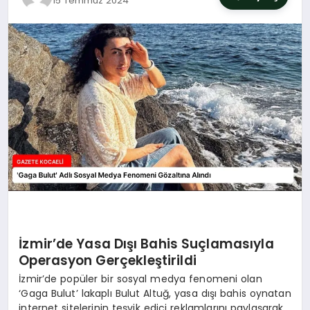
15 Temmuz 2024
SIYASET
YAŞAM
DÜNYA
SAĞLIK
EĞITIM
İzmir’de Yasa Dışı Bahis Suçlamasıyla
Operasyon Gerçekleştirildi
İzmir’de popüler bir sosyal medya fenomeni olan
‘Gaga Bulut’ lakaplı Bulut Altuğ, yasa dışı bahis oynatan
internet sitelerinin teşvik edici reklamlarını paylaşarak