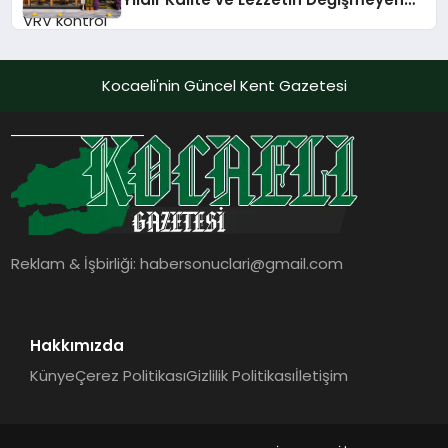
Adresi
Kocaeli'nin Güncel Kent Gazetesi
Reklam & İşbirliği:
habersonuclari@gmail.com
Hakkımızda
Künye
Çerez Politikası
Gizlilik Politikası
İletişim