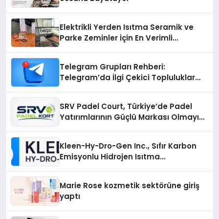
Elektrikli Yerden Isıtma Seramik ve
Parke Zeminler İçin En Verimli
Çözümler
Telegram Grupları Rehberi:
Telegram’da İlgi Çekici Topluluklar
Nasıl Bulunur?
SRV Padel Court, Türkiye’de Padel
Yatırımlarının Güçlü Markası Olmayı
Sürdürüyor
Kleen-Hy-Dro-Gen Inc., Sıfır Karbon
Emisyonlu Hidrojen Isıtma
Teknolojisinde ISO ve TSSA
Düzenleyici Onaylarını Aldı
Marie Rose kozmetik sektörüne giriş
yaptı