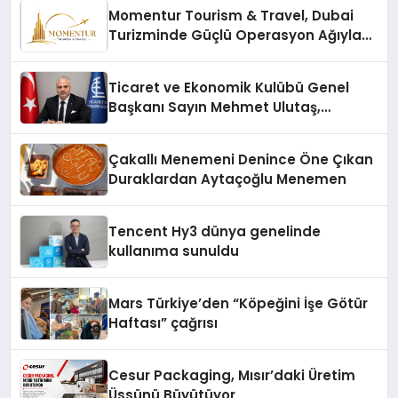
Momentur Tourism & Travel, Dubai
Turizminde Güçlü Operasyon Ağıyla
Fark Yaratıyor
Ticaret ve Ekonomik Kulübü Genel
Başkanı Sayın Mehmet Ulutaş,
ekonomiye dair yaptığı açıklamada
şunları kaydetti:
Çakallı Menemeni Denince Öne Çıkan
Duraklardan Aytaçoğlu Menemen
Tencent Hy3 dünya genelinde
kullanıma sunuldu
Mars Türkiye’den “Köpeğini İşe Götür
Haftası” çağrısı
Cesur Packaging, Mısır’daki Üretim
Üssünü Büyütüyor