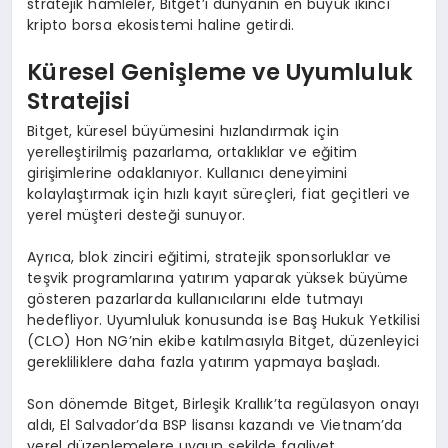
stratejik hamleler, Bitget’i dünyanın en büyük ikinci
kripto borsa ekosistemi haline getirdi.
Küresel Genişleme ve Uyumluluk
Stratejisi
Bitget, küresel büyümesini hızlandırmak için
yerelleştirilmiş pazarlama, ortaklıklar ve eğitim
girişimlerine odaklanıyor. Kullanıcı deneyimini
kolaylaştırmak için hızlı kayıt süreçleri, fiat geçitleri ve
yerel müşteri desteği sunuyor.
Ayrıca, blok zinciri eğitimi, stratejik sponsorluklar ve
teşvik programlarına yatırım yaparak yüksek büyüme
gösteren pazarlarda kullanıcılarını elde tutmayı
hedefliyor. Uyumluluk konusunda ise Baş Hukuk Yetkilisi
(CLO) Hon NG’nin ekibe katılmasıyla Bitget, düzenleyici
gerekliliklere daha fazla yatırım yapmaya başladı.
Son dönemde Bitget, Birleşik Krallık’ta regülasyon onayı
aldı, El Salvador’da BSP lisansı kazandı ve Vietnam’da
yerel düzenlemelere uygun şekilde faaliyet