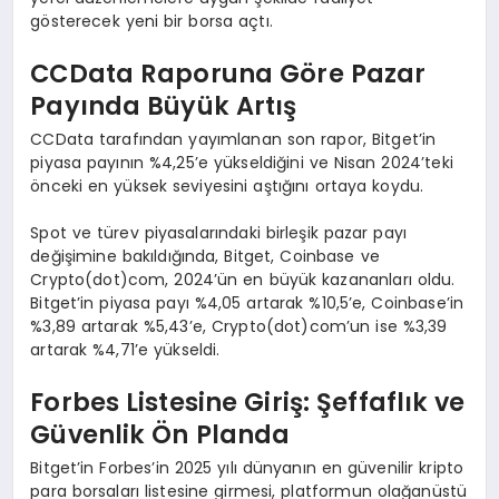
gösterecek yeni bir borsa açtı.
CCData Raporuna G
ö
re Pazar
Payında Büyü
k Art
ış
CCData tarafından yayımlanan son rapor, Bitget’in
piyasa payının %4,25’e yükseldiğini ve Nisan 2024’teki
önceki en yüksek seviyesini aştığını ortaya koydu.
Spot ve türev piyasalarındaki birleşik pazar payı
değişimine bakıldığında, Bitget, Coinbase ve
Crypto(dot)com, 2024’ün en büyük kazananları oldu.
Bitget’in piyasa payı %4,05 artarak %10,5’e, Coinbase’in
%3,89 artarak %5,43’e, Crypto(dot)com’un ise %3,39
artarak %4,71’e yükseldi.
Forbes Listesine Giriş: Şeffaflık ve
Güvenlik Ö
n Planda
Bitget’in Forbes’in 2025 yılı dünyanın en güvenilir kripto
para borsaları listesine girmesi, platformun olağanüstü