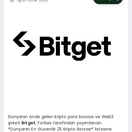
31 Ocak 2025
SIYASET
YAŞAM
DÜNYA
SAĞLIK
EĞITIM
Dünyanın önde gelen kripto para borsası ve Web3
şirketi
Bitget
, Forbes tarafından yayımlanan
“
Dünyanın En Güvenilir 25 Kripto Borsası
“
listesine