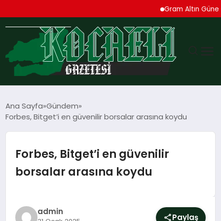
Gram Altın Güne Yüksel
GÜNDEM
Ana Sayfa
Gündem
Forbes, Bitget’i en güvenilir borsalar arasına koydu
TEKNOLOJI
EKONOMI
Forbes, Bitget’i en güvenilir
borsalar arasına koydu
SPOR
MAGAZIN
admin
Paylaş