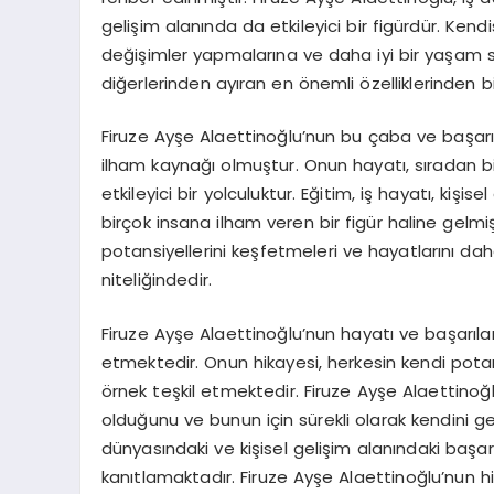
gelişim alanında da etkileyici bir figürdür. Kendi
değişimler yapmalarına ve daha iyi bir yaşam s
diğerlerinden ayıran en önemli özelliklerinden bir
Firuze Ayşe Alaettinoğlu’nun bu çaba ve başarılar
ilham kaynağı olmuştur. Onun hayatı, sıradan b
etkileyici bir yolculuktur. Eğitim, iş hayatı, kişis
birçok insana ilham veren bir figür haline gelmiş
potansiyellerini keşfetmeleri ve hayatlarını da
niteliğindedir.
Firuze Ayşe Alaettinoğlu’nun hayatı ve başarı
etmektedir. Onun hikayesi, herkesin kendi potan
örnek teşkil etmektedir. Firuze Ayşe Alaettin
olduğunu ve bunun için sürekli olarak kendini ge
dünyasındaki ve kişisel gelişim alanındaki başarı
kanıtlamaktadır. Firuze Ayşe Alaettinoğlu’nun hik