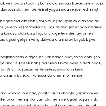
k ve hayatın tadını çıkarmak, onun için büyük önem taşır.
ş dünyasında hem de kişisel yaşamında rehber edinmiştir.
bir girişimci olmanın yanı sıra, kişisel gelişim alanında da
tansiyellerini keşfetmelerine, pozitif değişimler yapmalarına
 konusundaki kararlılığı, onu diğerlerinden ayıran en
rı, kişisel gelişim ve iş dünyası alanındaki birçok kişiye
ir başlangıçtan olağanüstü bir başarı hikayesine dönüşen
el gelişim ve felsefi bakış açılarıyla Firuze Ayşe Alaettinoğlu,
tir. Onun başarıları ve felsefesi, insanların kendi
ha anlamlı kılmaları konusunda önemli bir rehber
am kaynağı bulmayı, pozitif bir ruh haliyle yaşamayı ve
sefe, onun hem iş dünyasında hem de kişisel yaşamında
nyasında başarılı bir girişimci olmanın yanı sıra, kişisel