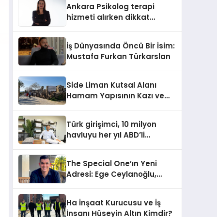
Ankara Psikolog terapi
hizmeti alırken dikkat
edilecek hususlar
İş Dünyasında Öncü Bir İsim:
Mustafa Furkan Türkarslan
Side Liman Kutsal Alanı
Hamam Yapısının Kazı ve
Onarımı Selectum
Hotels&Resorts’un da
Türk girişimci, 10 milyon
Katkılarıyla Tamamlandı
havluyu her yıl ABD’li
tüketicilerle buluşturuyor
The Special One’ın Yeni
Adresi: Ege Ceylanoğlu,
Casa Fora Beach Resort
Hotel’i Daha İleri Taşımaya
Ha İnşaat Kurucusu ve İş
Geldi!
İnsanı Hüseyin Altın Kimdir?