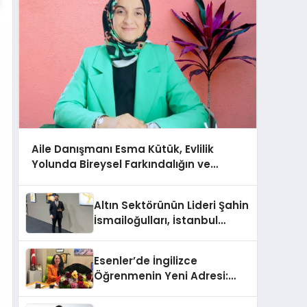
Aile Danışmanı Esma Kütük, Evlilik
Yolunda Bireysel Farkındalığın ve
Sınırların Gücünü Anlatıyor
Altın Sektörünün Lideri Şahin
İsmailoğulları, İstanbul
Mücevher Fuarı’nda Parladı ￼
Esenler’de İngilizce
Öğrenmenin Yeni Adresi:
Büyük Açılış Fırsatıyla %20
İndirim!