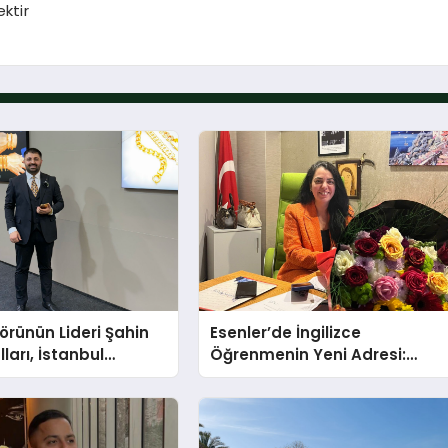
ktir
törünün Lideri Şahin
Esenler’de İngilizce
ları, İstanbul
Öğrenmenin Yeni Adresi:
Fuarı’nda Parladı ￼
Büyük Açılış Fırsatıyla %20
İndirim!