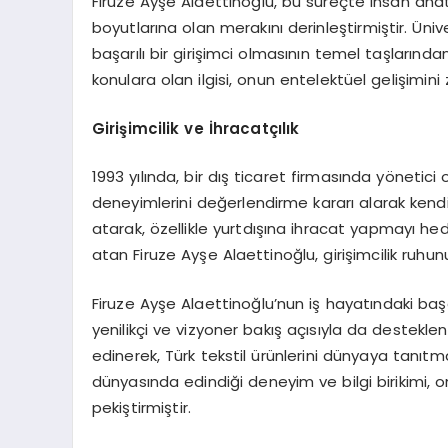
Firuze Ayşe Alaettinoğlu, bu süreçte insan anato
boyutlarına olan merakını derinleştirmiştir. Üniv
başarılı bir girişimci olmasının temel taşlarında
konulara olan ilgisi, onun entelektüel gelişimini 
Girişimcilik ve İhracatçılık
1993 yılında, bir dış ticaret firmasında yönetici o
deneyimlerini değerlendirme kararı alarak kendi
atarak, özellikle yurtdışına ihracat yapmayı he
atan Firuze Ayşe Alaettinoğlu, girişimcilik ruhunu
Firuze Ayşe Alaettinoğlu’nun iş hayatındaki başa
yenilikçi ve vizyoner bakış açısıyla da destekle
edinerek, Türk tekstil ürünlerini dünyaya tanıt
dünyasında edindiği deneyim ve bilgi birikimi, o
pekiştirmiştir.