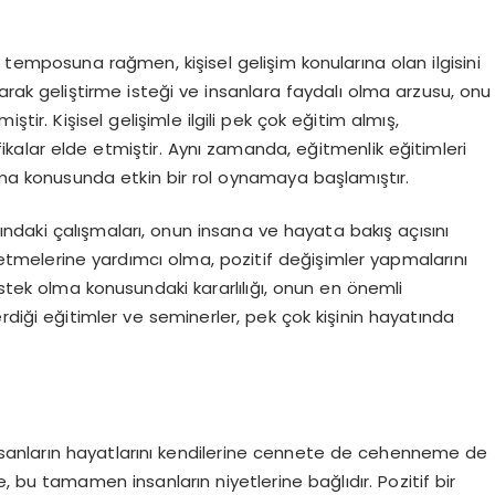
 temposuna rağmen, kişisel gelişim konularına olan ilgisini
arak geliştirme isteği ve insanlara faydalı olma arzusu, onu
ir. Kişisel gelişimle ilgili pek çok eğitim almış,
ifikalar elde etmiştir. Aynı zamanda, eğitmenlik eğitimleri
rma konusunda etkin bir rol oynamaya başlamıştır.
nındaki çalışmaları, onun insana ve hayata bakış açısını
eşfetmelerine yardımcı olma, pozitif değişimler yapmalarını
tek olma konusundaki kararlılığı, onun en önemli
rdiği eğitimler ve seminerler, pek çok kişinin hayatında
insanların hayatlarını kendilerine cennete de cehenneme de
 bu tamamen insanların niyetlerine bağlıdır. Pozitif bir