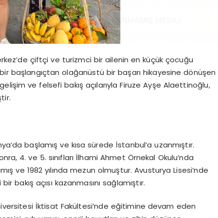
rkez’de çiftçi ve turizmci bir ailenin en küçük çocuğu
 bir başlangıçtan olağanüstü bir başarı hikayesine dönüşen
el gelişim ve felsefi bakış açılarıyla Firuze Ayşe Alaettinoğlu,
tir.
nya’da başlamış ve kısa sürede İstanbul’a uzanmıştır.
onra, 4. ve 5. sınıfları İlhami Ahmet Örnekal Okulu’nda
şlamış ve 1982 yılında mezun olmuştur. Avusturya Lisesi’nde
li bir bakış açısı kazanmasını sağlamıştır.
iversitesi İktisat Fakültesi’nde eğitimine devam eden