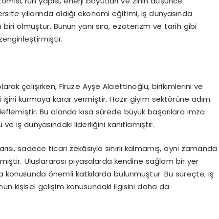
misi, ruh yapısı, enerji boyutları ve zihin düşünce
ersite yıllarında aldığı ekonomi eğitimi, iş dünyasında
n biri olmuştur. Bunun yanı sıra, ezoterizm ve tarih gibi
zenginleştirmiştir.
larak çalışırken, Firuze Ayşe Alaettinoğlu, birikimlerini ve
 işini kurmaya karar vermiştir. Hazır giyim sektörüne adım
deflemiştir. Bu alanda kısa sürede büyük başarılara imza
 ve iş dünyasındaki liderliğini kanıtlamıştır.
rısı, sadece ticari zekâsıyla sınırlı kalmamış, aynı zamanda
nmiştir. Uluslararası piyasalarda kendine sağlam bir yer
ma konusunda önemli katkılarda bulunmuştur. Bu süreçte, iş
nun kişisel gelişim konusundaki ilgisini daha da