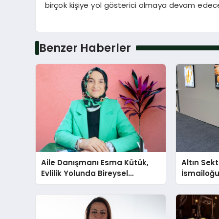
birçok kişiye yol gösterici olmaya devam edece
Benzer Haberler
Aile Danışmanı Esma Kütük,
Altın Sek
Evlilik Yolunda Bireysel
İsmailoğul
Farkındalığın ve Sınırların
Mücevher 
Gücünü Anlatıyor