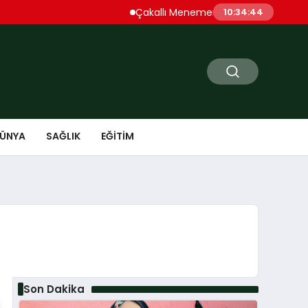
Çakallı Menemeni Denince Öne Çıkan Dur
10:34:45
ÜNYA
SAĞLIK
EĞITIM
Son Dakika