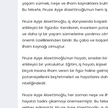
yaşam sürmek, neşe ve ilham kaynaklarını bulma
Bu felsefe, Firuze Ayşe Alaettinoğlu’nun hem i
Firuze Ayşe Alaettinoğlu, iş dünyasında başarılı 
etkileyici bir figürdür. Kendisinin, insanların po
ve daha iyi bir yaşam sürmelerine yardımcı olma
önemli özelliklerinden biridir. Bu çaba ve başarıla
ilham kaynağı olmuştur.
Firuze Ayşe Alaettinoğlu’nun hayatı, sıradan b
etkileyici bir yolculuktur. Eğitim, iş hayatı, kişis
birçok insana ilham veren bir figür haline gelmiş
potansiyellerini keşfetmeleri ve hayatlarını da
niteliğindedir.
Firuze Ayşe Alaettinoğlu, her zaman neşe ve ilh
hayatın tadını çıkarmayı önemsemiştir. Bu fel
rehber edinmiştir. Firuze Ayşe Alaettinoğlu, iş dü