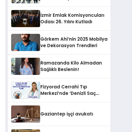
İzmir Emlak Komisyoncuları
Odası 26. Yılını Kutladı
Görkem Ahi’nin 2025 Mobilya
ve Dekorasyon Trendleri
Ramazanda Kilo Almadan
Sağlıklı Beslenin!
Fizyorad Cerrahi Tıp
Merkezi’nde ‘Denizli Saç
Ekimi Kliniği’ Açıldı!
Gaziantep işçi avukatı