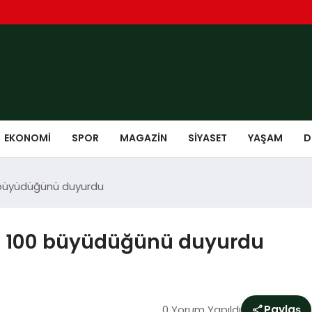
EKONOMI
SPOR
MAGAZIN
SIYASET
YAŞAM
D
0 büyüdüğünü duyurdu
de 100 büyüdüğünü duyurdu
0 Yorum Yapıldı
Paylaş