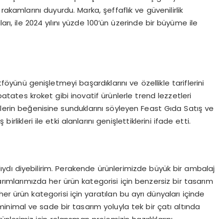
rakamlarını duyurdu. Marka, şeffaflık ve güvenilirlik
arı, ile 2024 yılını yüzde 100’ün üzerinde bir büyüme ile
öyünü genişletmeyi başardıklarını ve özellikle tariflerini
patates kroket gibi inovatif ürünlerle trend lezzetleri
ilerin beğenisine sunduklarını söyleyen Feast Gıda Satış ve
rlikleri ile etki alanlarını genişlettiklerini ifade etti.
 yılıydı diyebilirim. Perakende ürünlerimizde büyük bir ambalaj
rımlarımızda her ürün kategorisi için benzersiz bir tasarım
er ürün kategorisi için yaratılan bu ayrı dünyaları içinde
nimal ve sade bir tasarım yoluyla tek bir çatı altında