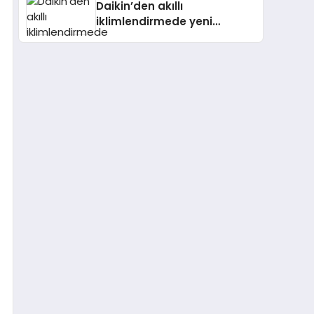
Daikin’den akıllı
iklimlendirmede yeni
dönem: Madoka Plus
Türkiye’de Daikin’in kullanıcı
dostu tasarımıyla öne çıkan
Madoka ailesinin yeni nesil
teknolojilerle donatılmış son
modeli VRV kontrol ünitesi
Madoka Plus Türkiye’de
satışa sunuldu. Tam
dokunmatik ekranı, mobil
uygulama desteği ve akıllı
sensör entegrasyonu
sayesinde iklimlendirme
sistemlerinin yönetimini
daha kolay, konforlu ve
verimli hale getiriyor. Enerji
verimliliğini artırırken
modern yaşam alanlarında
teknolojiyi estetik ile bulu