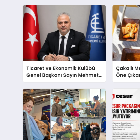
Ticaret ve Ekonomik Kulübü
Çakallı 
Genel Başkanı Sayın Mehmet
Öne Çıka
Ulutaş, ekonomiye dair yaptığı
Aytaçoğ
açıklamada şunları kaydetti: