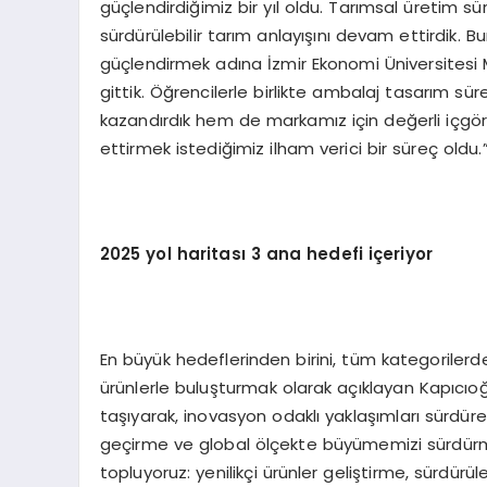
güçlendirdiğimiz bir yıl oldu. Tarımsal üretim süre
sürdürülebilir tarım anlayışını devam ettirdik. B
güçlendirmek adına İzmir Ekonomi Üniversitesi M
gittik. Öğrencilerle birlikte ambalaj tasarım 
kazandırdık hem de markamız için değerli içgörü
ettirmek istediğimiz ilham verici bir süreç oldu.
2025 yol haritası 3 ana hedefi içeriyor
En büyük hedeflerinden birini, tüm kategorilerd
ürünlerle buluşturmak olarak açıklayan Kapıcıoğ
taşıyarak, inovasyon odaklı yaklaşımları sürdüre
geçirme ve global ölçekte büyümemizi sürdürme 
topluyoruz: yenilikçi ürünler geliştirme, sürdürü