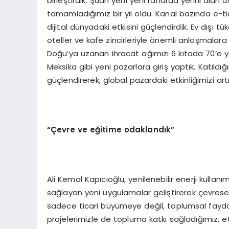
birleştirdik. Şuan yeni yeni raflarda yerini alan ü
tamamladığımız bir yıl oldu. Kanal bazında e-
dijital dünyadaki etkisini güçlendirdik. Ev dışı tü
oteller ve kafe zincirleriyle önemli anlaşmalara
Doğu’ya uzanan ihracat ağımızı 6 kıtada 70’e 
Meksika gibi yeni pazarlara giriş yaptık. Katıldığı
güçlendirerek, global pazardaki etkinliğimizi artı
“Çevre ve eğitime odaklandık”
Ali Kemal Kapıcıoğlu, yenilenebilir enerji kullanı
sağlayan yeni uygulamalar geliştirerek çevresel s
sadece ticari büyümeye değil, toplumsal fayday
projelerimizle de topluma katkı sağladığımız, 