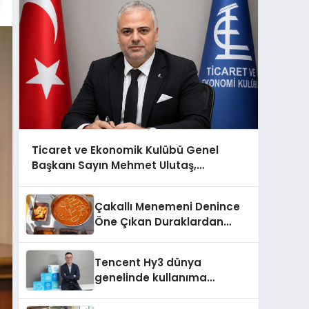
Ticaret ve Ekonomik Kulübü Genel
Başkanı Sayın Mehmet Ulutaş,
ekonomiye dair yaptığı açıklamada
şunları kaydetti:
Çakallı Menemeni Denince
Öne Çıkan Duraklardan
Aytaçoğlu Menemen
Tencent Hy3 dünya
genelinde kullanıma
sunuldu