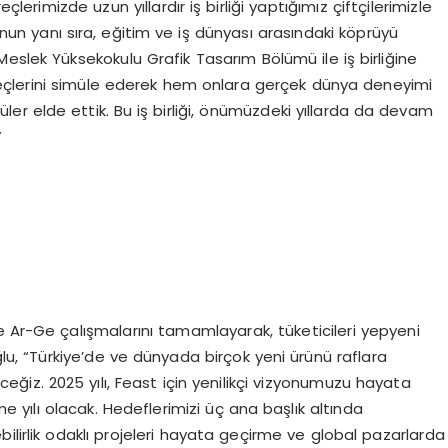
çlerimizde uzun yıllardır iş birliği yaptığımız çiftçilerimizle
unun yanı sıra, eğitim ve iş dünyası arasındaki köprüyü
eslek Yüksekokulu Grafik Tasarım Bölümü ile iş birliğine
süreçlerini simüle ederek hem onlara gerçek dünya deneyimi
ler elde ettik. Bu iş birliği, önümüzdeki yıllarda da devam
”
e Ar-Ge çalışmalarını tamamlayarak, tüketicileri yepyeni
lu, “Türkiye’de ve dünyada birçok yeni ürünü raflara
ceğiz. 2025 yılı, Feast için yenilikçi vizyonumuzu hayata
yılı olacak. Hedeflerimizi üç ana başlık altında
lebilirlik odaklı projeleri hayata geçirme ve global pazarlarda