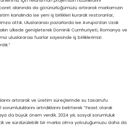
rünlerimiz için relansman projemizin hazırlıklarını
ticaret alanında da görünürlüğümüzü artırarak markamızın
ketim kanalında ise yeni iş birlikleri kurarak restoranlar,
 imza attık. Uluslararası pazarlarda ise Avrupa’dan Uzak
yakın ülkede genişleterek Dominik Cumhuriyeti, Romanya ve
mız uluslararası fuarlar sayesinde iş birliklerimizi
rdık.”
mlarını artırarak ve üretim süreçlerinde su tasarrufu
orumluluklarını artırdıklarını belirterek “Feast olarak
a da büyük önem verdik. 2024 yılı, sosyal sorumluluk
etik ve sürdürülebilir bir marka olma yolculuğumuzu daha da