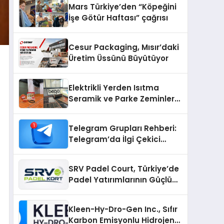
Mars Türkiye’den “Köpeğini
İşe Götür Haftası” çağrısı
Cesur Packaging, Mısır’daki
Üretim Üssünü Büyütüyor
Elektrikli Yerden Isıtma
Seramik ve Parke Zeminler
İçin En Verimli Çözümler
Telegram Grupları Rehberi:
Telegram’da İlgi Çekici
Topluluklar Nasıl Bulunur?
SRV Padel Court, Türkiye’de
Padel Yatırımlarının Güçlü
Markası Olmayı Sürdürüyor
Kleen-Hy-Dro-Gen Inc., Sıfır
Karbon Emisyonlu Hidrojen