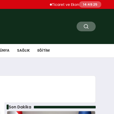
Ticaret ve Ekonomik Kulübü Genel Başkanı S
14:49:26
ÜNYA
SAĞLIK
EĞITIM
Son Dakika