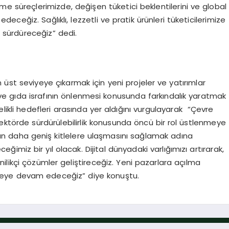
me süreçlerimizde, değişen tüketici beklentilerini ve global
ceğiz. Sağlıklı, lezzetli ve pratik ürünleri tüketicilerimize
ı sürdüreceğiz” dedi.
 en üst seviyeye çıkarmak için yeni projeler ve yatırımlar
su ve gıda israfının önlenmesi konusunda farkındalık yaratmak
ikli hedefleri arasında yer aldığını vurgulayarak “Çevre
sektörde sürdürülebilirlik konusunda öncü bir rol üstlenmeye
ın daha geniş kitlelere ulaşmasını sağlamak adına
eğimiz bir yıl olacak. Dijital dünyadaki varlığımızı artırarak,
ilikçi çözümler geliştireceğiz. Yeni pazarlara açılma
eye devam edeceğiz” diye konuştu.