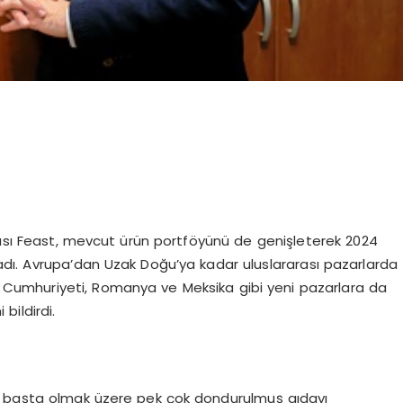
ı Feast, mevcut ürün portföyünü de genişleterek 2024
kladı. Avrupa’dan Uzak Doğu’ya kadar uluslararası pazarlarda
k Cumhuriyeti, Romanya ve Meksika gibi yeni pazarlara da
 bildirdi.
arı başta olmak üzere pek çok dondurulmuş gıdayı