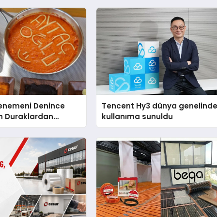
Menemeni Denince
Tencent Hy3 dünya genelind
n Duraklardan
kullanıma sunuldu
lu Menemen