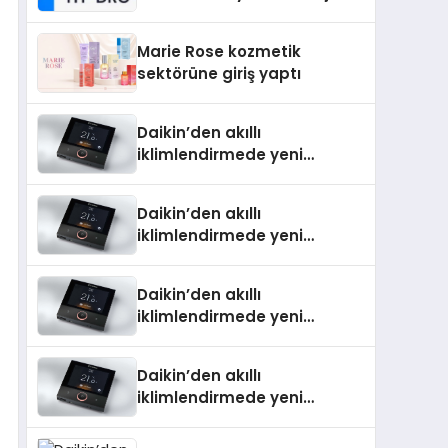
Isıtma Teknolojisinde ISO ve
TSSA Düzenleyici Onaylarını
Marie Rose kozmetik
Aldı
sektörüne giriş yaptı
Daikin’den akıllı
iklimlendirmede yeni
dönem: Madoka Plus
Türkiye’de
Daikin’den akıllı
iklimlendirmede yeni
dönem: Madoka Plus
Türkiye’de
Daikin’den akıllı
iklimlendirmede yeni
dönem: Madoka Plus
Türkiye’de
Daikin’den akıllı
iklimlendirmede yeni
dönem: Madoka Plus
Türkiye’de