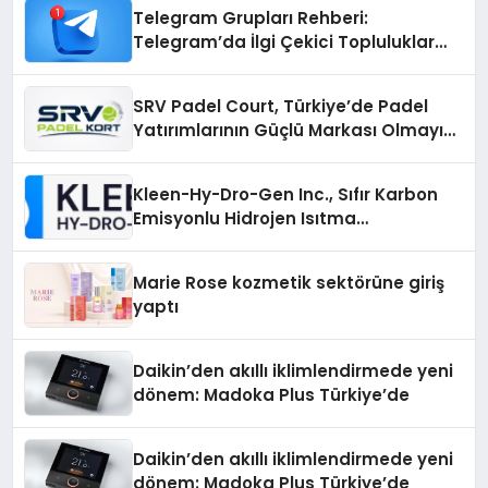
Telegram Grupları Rehberi:
Telegram’da İlgi Çekici Topluluklar
Nasıl Bulunur?
SRV Padel Court, Türkiye’de Padel
Yatırımlarının Güçlü Markası Olmayı
Sürdürüyor
Kleen-Hy-Dro-Gen Inc., Sıfır Karbon
Emisyonlu Hidrojen Isıtma
Teknolojisinde ISO ve TSSA
Düzenleyici Onaylarını Aldı
Marie Rose kozmetik sektörüne giriş
yaptı
Daikin’den akıllı iklimlendirmede yeni
dönem: Madoka Plus Türkiye’de
Daikin’den akıllı iklimlendirmede yeni
dönem: Madoka Plus Türkiye’de