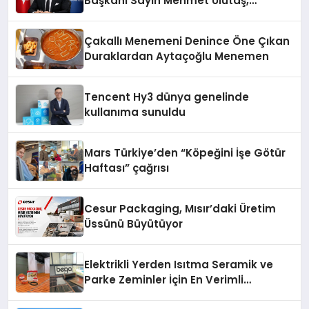
Başkanı Sayın Mehmet Ulutaş,
ekonomiye dair yaptığı açıklamada
şunları kaydetti:
Çakallı Menemeni Denince Öne Çıkan
Duraklardan Aytaçoğlu Menemen
Tencent Hy3 dünya genelinde
kullanıma sunuldu
Mars Türkiye’den “Köpeğini İşe Götür
Haftası” çağrısı
Cesur Packaging, Mısır’daki Üretim
Üssünü Büyütüyor
Elektrikli Yerden Isıtma Seramik ve
Parke Zeminler İçin En Verimli
Çözümler