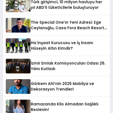
Türk girişimci, 10 milyon havluyu her
yıl ABD’li tüketicilerle buluşturuyor
The Special One’ın Yeni Adresi: Ege
Ceylanoğlu, Casa Fora Beach Resort
Hotel’i Daha İleri Taşımaya Geldi!
Ha İnşaat Kurucusu ve İş İnsanı
Hüseyin Altın Kimdir?
İzmir Emlak Komisyoncuları Odası 26.
Yılını Kutladı
Görkem Ahi’nin 2025 Mobilya ve
Dekorasyon Trendleri
Ramazanda Kilo Almadan Sağlıklı
Beslenin!