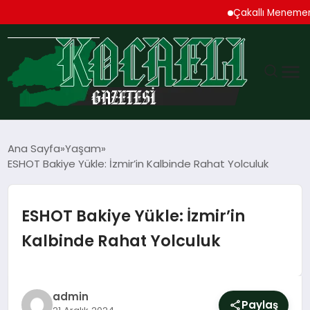
Çakallı Menemeni De
GÜNDEM
Ana Sayfa
Yaşam
ESHOT Bakiye Yükle: İzmir’in Kalbinde Rahat Yolculuk
TEKNOLOJI
EKONOMI
ESHOT Bakiye Yükle: İzmir’in
Kalbinde Rahat Yolculuk
SPOR
MAGAZIN
admin
Paylaş