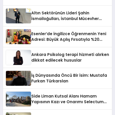
Anlatıyor
Altın Sektörünün Lideri Şahin
İsmailoğulları, İstanbul Mücevher
Fuarı’nda Parladı ￼
Esenler’de İngilizce Öğrenmenin Yeni
Adresi: Büyük Açılış Fırsatıyla %20
İndirim!
Ankara Psikolog terapi hizmeti alırken
dikkat edilecek hususlar
İş Dünyasında Öncü Bir İsim: Mustafa
Furkan Türkarslan
Side Liman Kutsal Alanı Hamam
Yapısının Kazı ve Onarımı Selectum
Hotels&Resorts’un da Katkılarıyla
Tamamlandı