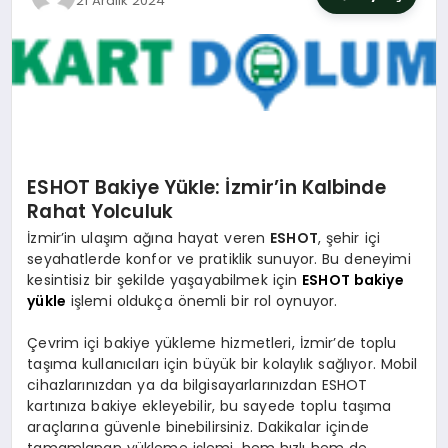
21 Aralık 2024
SIYASET
YAŞAM
DÜNYA
SAĞLIK
ESHOT Bakiye Yükle: İzmir’in Kalbinde
Rahat Yolculuk
EĞITIM
İzmir’in ulaşım ağına hayat veren
ESHOT
, şehir içi
seyahatlerde konfor ve pratiklik sunuyor. Bu deneyimi
kesintisiz bir şekilde yaşayabilmek için
ESHOT bakiye
yükle
işlemi oldukça önemli bir rol oynuyor.
Çevrim içi bakiye yükleme hizmetleri, İzmir’de toplu
taşıma kullanıcıları için büyük bir kolaylık sağlıyor. Mobil
cihazlarınızdan ya da bilgisayarlarınızdan ESHOT
kartınıza bakiye ekleyebilir, bu sayede toplu taşıma
araçlarına güvenle binebilirsiniz. Dakikalar içinde