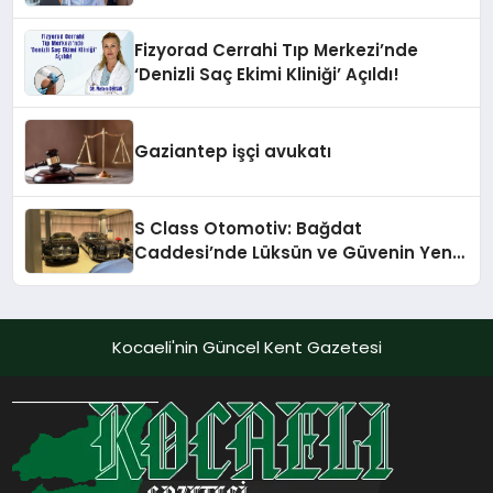
Fizyorad Cerrahi Tıp Merkezi’nde
‘Denizli Saç Ekimi Kliniği’ Açıldı!
Gaziantep işçi avukatı
S Class Otomotiv: Bağdat
Caddesi’nde Lüksün ve Güvenin Yeni
Adı
Kocaeli'nin Güncel Kent Gazetesi