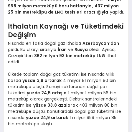
958 milyon metreküpü boru hatlarıyla,
437 milyon
25 bin metreküpü de LNG tesisleri aracılığıyla
yapıldı.
İthalatın Kaynağı ve Tüketimdeki
Değişim
Nisanda en fazla doğal gaz ithalatı
Azerbaycan’dan
geldi. Bu ülkeyi sırasıyla
İran
ve
Rusya
izledi. Ayrıca,
Cezayir’den
362 milyon 93 bin metreküp LNG
ithal
edildi.
Ülkede toplam doğal gaz tüketimi ise nisanda yıllık
bazda
yüzde 3,8 artarak
4 milyar 81 milyon 90 bin
metreküpe ulaştı. Sanayi sektörünün doğal gaz
tüketimi
yüzde 24,5 artışla
1 milyar 1 milyon 56 bin
metreküp olarak gerçekleşti. Elektrik santrallerindeki
tüketim ise
yüzde 33,8 azalarak
403 milyon 80 bin
metreküpe düştü. Konutlardaki doğal gaz tüketimi ise
nisanda
yüzde 24,9 artarak
1 milyar 959 milyon 85
bin metreküpe ulaştı.