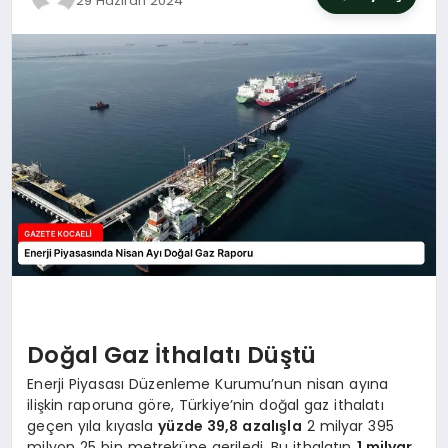
29 Haziran 2024
SIYASET
YAŞAM
DÜNYA
SAĞLIK
EĞITIM
Doğal Gaz İthalatı Düştü
Enerji Piyasası Düzenleme Kurumu’nun nisan ayına
ilişkin raporuna göre, Türkiye’nin doğal gaz ithalatı
geçen yıla kıyasla
yüzde 39,8 azalışla
2 milyar 395
milyon 25 bin metreküpe geriledi. Bu ithalatın
1 milyar