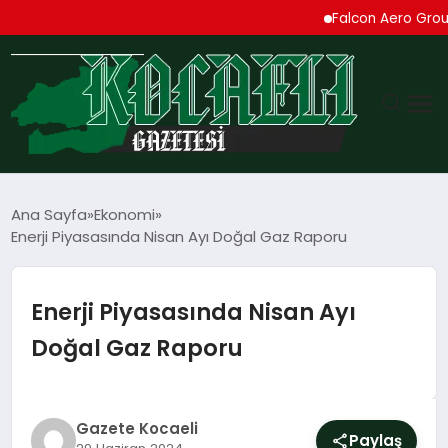
Falcon Aero Group, Küre
GÜNDEM
Ana Sayfa
Ekonomi
Enerji Piyasasında Nisan Ayı Doğal Gaz Raporu
TEKNOLOJI
EKONOMI
Enerji Piyasasında Nisan Ayı
Doğal Gaz Raporu
SPOR
MAGAZIN
Gazete Kocaeli
Paylaş