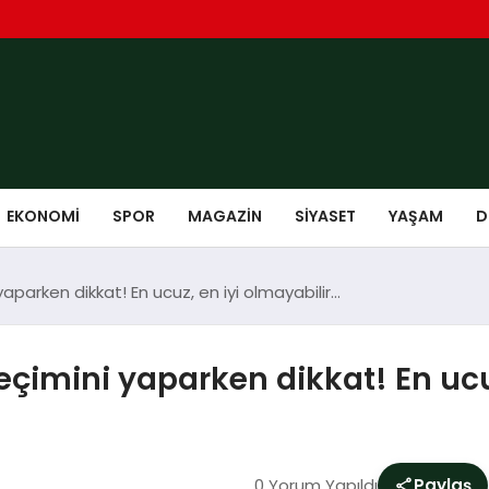
EKONOMI
SPOR
MAGAZIN
SIYASET
YAŞAM
D
 yaparken dikkat! En ucuz, en iyi olmayabilir…
seçimini yaparken dikkat! En ucu
0 Yorum Yapıldı
Paylaş