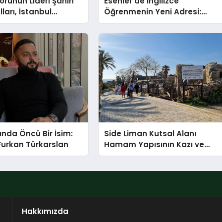
törünün Lideri Şahin
Esenler’de İngilizce
ları, İstanbul
Öğrenmenin Yeni Adresi:
Fuarı’nda Parladı ￼
Büyük Açılış Fırsatıyla %20
İndirim!
ında Öncü Bir İsim:
Side Liman Kutsal Alanı
Furkan Türkarslan
Hamam Yapısının Kazı ve
Onarımı Selectum
Hotels&Resorts’un da
Katkılarıyla Tamamlandı
Hakkımızda