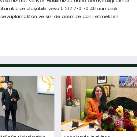
Nuvola hizmet veriyor. Hakkımızda daha detaylı bilgi almak
atarak bize ulaşabilir veya 0 212 270 70 40 numaralı
ızı cevaplamaktan ve sizi de ailemize dahil etmekten