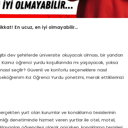
ikkat! En ucuz, en iyi olmayabilir…
l gibi dev şehirlerde üniversite okuyacak olması, bir yandan
r. Kızınız öğrenci yurdu koşullarında mı yaşayacak, yoksa
nasıl seçilir? Güvenli ve konforlu seçeneklere nasıl
kseköğrenim Kız Öğrenci Yurdu yönetimi, merak ettiklerinizi
e gerçekten yurt olan kurumlar ve konaklama tesislerinin
nlığı denetiminde hizmet veren yurtlar ile otel, motel,
naklayanları öğrencileri olarak görürken, konaklama tesisleri