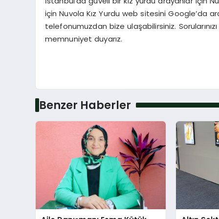
İstanbul’da güveli bir kız yurdu arayanlar için 
için Nuvola Kız Yurdu web sitesini Google’da ar
telefonumuzdan bize ulaşabilirsiniz. Soruların
memnuniyet duyarız.
Benzer Haberler