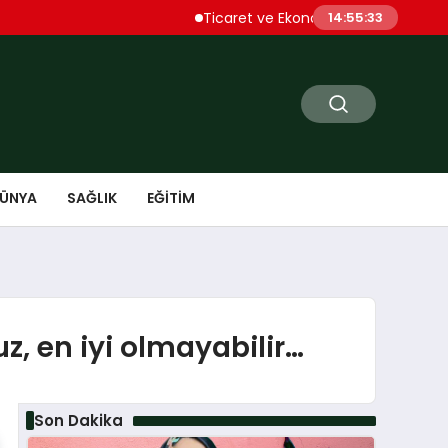
Ticaret ve Ekonomik Kulübü Genel Başkanı S
14:55:34
ÜNYA
SAĞLIK
EĞITIM
z, en iyi olmayabilir…
Son Dakika