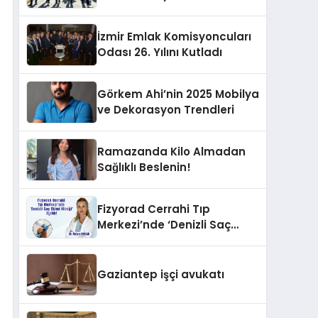
İzmir Emlak Komisyoncuları
Odası 26. Yılını Kutladı
Görkem Ahi’nin 2025 Mobilya
ve Dekorasyon Trendleri
Ramazanda Kilo Almadan
Sağlıklı Beslenin!
Fizyorad Cerrahi Tıp
Merkezi’nde ‘Denizli Saç
Ekimi Kliniği’ Açıldı!
Gaziantep işçi avukatı