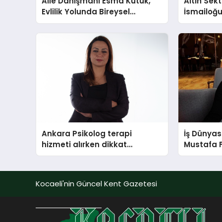
Aile Danışmanı Esma Kütük,
Altın Sek
Evlilik Yolunda Bireysel
İsmailoğul
Farkındalığın ve Sınırların
Mücevher 
Gücünü Anlatıyor
Ankara Psikolog terapi
İş Dünyas
hizmeti alırken dikkat
Mustafa 
edilecek hususlar
Kocaeli'nin Güncel Kent Gazetesi