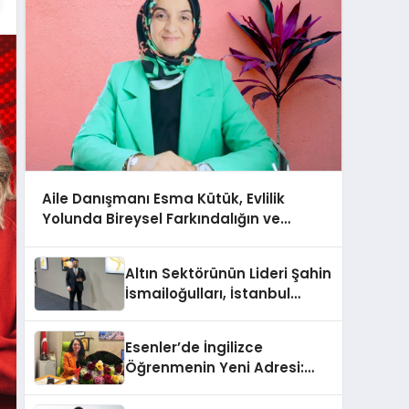
Aile Danışmanı Esma Kütük, Evlilik
Yolunda Bireysel Farkındalığın ve
Sınırların Gücünü Anlatıyor
Altın Sektörünün Lideri Şahin
İsmailoğulları, İstanbul
Mücevher Fuarı’nda Parladı ￼
Esenler’de İngilizce
Öğrenmenin Yeni Adresi:
Büyük Açılış Fırsatıyla %20
İndirim!