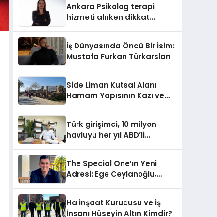
Ankara Psikolog terapi
hizmeti alırken dikkat
edilecek hususlar
İş Dünyasında Öncü Bir İsim:
Mustafa Furkan Türkarslan
Side Liman Kutsal Alanı
Hamam Yapısının Kazı ve
Onarımı Selectum
Hotels&Resorts’un da
Türk girişimci, 10 milyon
Katkılarıyla Tamamlandı
havluyu her yıl ABD’li
tüketicilerle buluşturuyor
The Special One’ın Yeni
Adresi: Ege Ceylanoğlu,
Casa Fora Beach Resort
Hotel’i Daha İleri Taşımaya
Ha İnşaat Kurucusu ve İş
Geldi!
İnsanı Hüseyin Altın Kimdir?