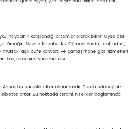
nması ve genel hijyen, yurt seçiminde dikkat edilmesi
yku ihtiyacının karşılandığı ortamlar olarak bilinir. Oysa özel
ır. Örneğin; Nuvola İstanbul Kız Öğrenci Yurdu, etüt odası,
ak mutfak, açık büfe kahvaltı ve çamaşırhane gibi hizmetleri
ını karşılamasına yardımcı olur.
. Ancak bu öncelikli kriter olmamalıdır. Tercih edeceğiniz
lar elbette artar. Bu noktada tercihi, nitelikler bağlamında