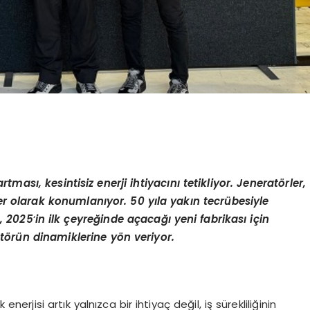
artması, kesintisiz enerji ihtiyacını tetikliyor. Jenerat
ö
rler,
ler olarak konumlanıyor. 50 yıla yakın tecrübesiyle
, 2025
‘
in ilk çeyreğinde açacağı yeni fabrikası için
t
ö
rün dinamiklerine y
ö
n veriyor.
erjisi artık yalnızca bir ihtiyaç değil, iş sürekliliğinin