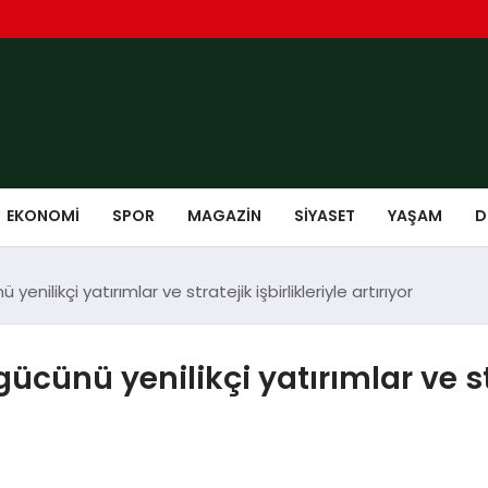
EKONOMI
SPOR
MAGAZIN
SIYASET
YAŞAM
D
nilikçi yatırımlar ve stratejik işbirlikleriyle artırıyor
cünü yenilikçi yatırımlar ve stra