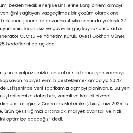
rum, beklenmedik enerji kesintilerine karşı önlem almayı
ve güvenliğini sağlayan vazgeçilmez bir çözüm olarak öne
 beklenen jeneratör pazarının 4 yılın sonunda yaklaşık 37
üyümenin, kesintisiz ve güvenilir güç kaynaklarına artan
Jeneratör CEO’su ve Yönetim Kurulu Üyesi Gökhan Güner,
25 hedeflerini de açıkladı.
eniş ürün yelpazemizle jeneratör sektörüne yön vermeye
i kapsayan faaliyetlerimizi desteklemek amacıyla 2025’i
inde Eskişehir’de yeni fabrikamızı açmayı planlıyoruz. Bu yeni
üşterilerimize daha hızlı, verimli ve kaliteli hizmet
dımlarını attığımız Cummins Motor ile iş birliğimizi 2025’te
 ürün çeşitliliğimizi arttırarak, maliyet avantajı ve hızlı
ini optimize edeceğiz” dedi.