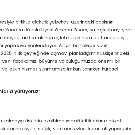
iyle birlikte elektrik şebekesi üzerindeki baskının
ve Yönetim Kurulu Üyesi Gökhan Güner, şu açıklamayı yaptı:
olan ihtiyacı arttırarak hem işletmeleri hem de haneleri iş
ımı yapmaya yönlendiriyor. Artan bu talebe yanıt
 2025’in ilk çeyreğinde açmayı planladığımız Eskişehir’deki
z yeni fabrikamız, büyüme yolculuğumuzda önemli bir
lı ve etkin hizmet sunmamıza imkan tanırken küresel
larla yürüyoruz”
a kalmayıp risklerin azaltılmasındaki kritik rolüne dikkat
lekomünikasyon, sağlık, veri merkezleri, kamu altyapısı gibi