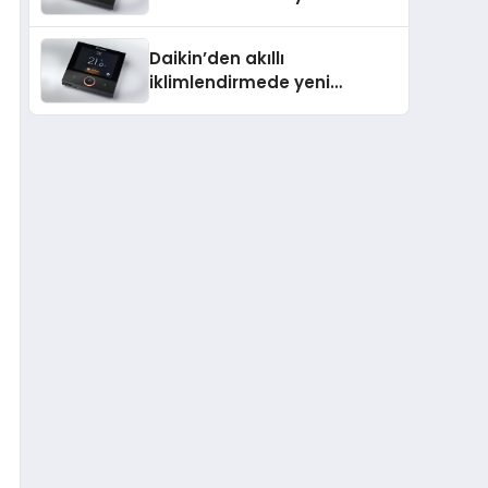
dönem: Madoka Plus
Türkiye’de
Daikin’den akıllı
iklimlendirmede yeni
dönem: Madoka Plus
Türkiye’de