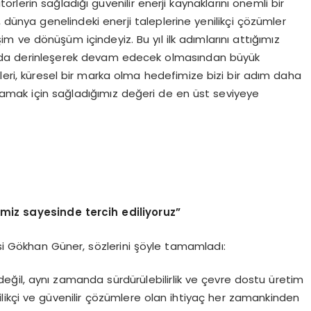
törlerin sağladığı güvenilir enerji kaynaklarını önemli bir
, dünya genelindeki enerji taleplerine yenilikçi çözümler
 ve dönüşüm içindeyiz. Bu yıl ilk adımlarını attığımız
ha da derinleşerek devam edecek olmasından büyük
kleri, küresel bir marka olma hedefimize bizi bir adım daha
rşılamak için sağladığımız değeri de en üst seviyeye
imiz sayesinde tercih ediliyoruz”
i Gökhan Güner, sözlerini şöyle tamamladı:
e değil, aynı zamanda sürdürülebilirlik ve çevre dostu üretim
ilikçi ve güvenilir çözümlere olan ihtiyaç her zamankinden