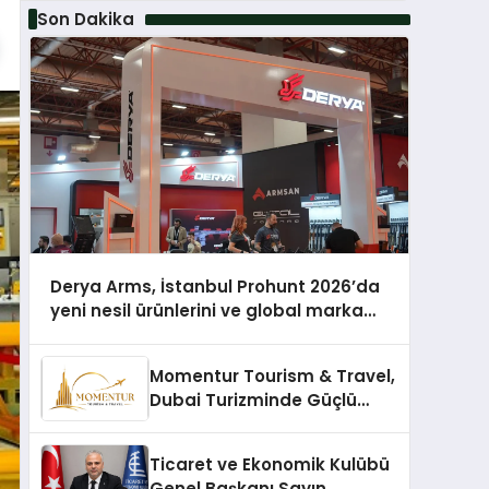
Son Dakika
Derya Arms, İstanbul Prohunt 2026’da
yeni nesil ürünlerini ve global marka
vizyonunu sergiledi
Momentur Tourism & Travel,
Dubai Turizminde Güçlü
Operasyon Ağıyla Fark
Yaratıyor
Ticaret ve Ekonomik Kulübü
Genel Başkanı Sayın