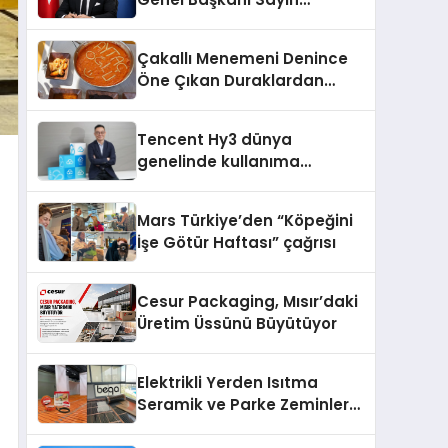
Mehmet Ulutaş, ekonomiye
dair yaptığı açıklamada
Çakallı Menemeni Denince
şunları kaydetti:
Öne Çıkan Duraklardan
Aytaçoğlu Menemen
Tencent Hy3 dünya
genelinde kullanıma
sunuldu
Mars Türkiye’den “Köpeğini
İşe Götür Haftası” çağrısı
Cesur Packaging, Mısır’daki
Üretim Üssünü Büyütüyor
Elektrikli Yerden Isıtma
Seramik ve Parke Zeminler
İçin En Verimli Çözümler