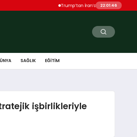
Trump’tan İran’a Sert Uyarı “Çok Ağır Şekilde 
22:01:48
ÜNYA
SAĞLIK
EĞITIM
tejik işbirlikleriyle