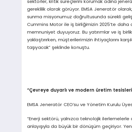
sektörler, kritik süreçlerini korumak adına jenera
gereklilik olarak görüyor. EMSA Jeneratör olarak
sunma misyonumuz doğrultusunda sürekli gelişim
Cummins Motor ile iş birliğimizin 2025’te da
memnuniyet duyuyoruz. Bu yatırımlar ve iş birli
yaklaştırırken, müşterilerimizin ihtiyaçlarını ka
taşıyacak” şeklinde konuştu.
“Çevreye duyarlı
ve modern
üretim tesisler
EMSA Jeneratör CEO’su ve Yönetim Kurulu Üyes
“Enerji sektörü, yalnızca teknolojik ilerlemelerl
anlayışıyla da büyük bir dönüşüm geçiriyor. Yen