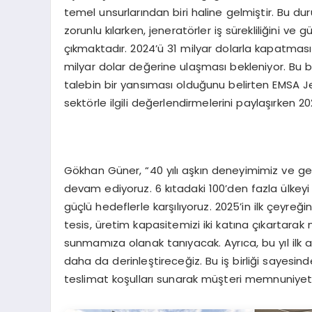
temel unsurlarından biri haline gelmiştir. Bu du
zorunlu kılarken, jeneratörler iş sürekliliğini 
çıkmaktadır. 2024’ü 31 milyar dolarla kapatması
milyar dolar değerine ulaşması bekleniyor. Bu b
talebin bir yansıması olduğunu belirten EMSA 
sektörle ilgili değerlendirmelerini paylaşırken 20
Gökhan Güner, “40 yılı aşkın deneyimimiz ve g
devam ediyoruz. 6 kıtadaki 100’den fazla ülkey
güçlü hedeflerle karşılıyoruz. 2025’in ilk çeyreğ
tesis, üretim kapasitemizi iki katına çıkartarak m
sunmamıza olanak tanıyacak. Ayrıca, bu yıl ilk a
daha da derinleştireceğiz. Bu iş birliği sayesinde,
teslimat koşulları sunarak müşteri memnuniyet