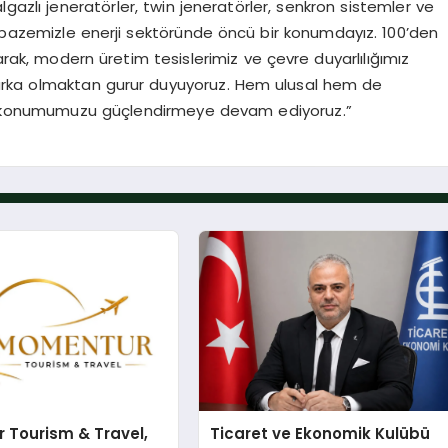
lgazlı jeneratörler, twin jeneratörler, senkron sistemler ve
elpazemizle enerji sektöründe öncü bir konumdayız. 100’den
larak, modern üretim tesislerimiz ve çevre duyarlılığımız
marka olmaktan gurur duyuyoruz. Hem ulusal hem de
rak konumumuzu güçlendirmeye devam ediyoruz.”
 Tourism & Travel,
Ticaret ve Ekonomik Kulübü