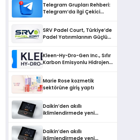
Telegram Grupları Rehberi:
Telegram’da İlgi Çekici
Topluluklar Nasıl Bulunur?
SRV Padel Court, Türkiye’de
Padel Yatırımlarının Güçlü
Markası Olmayı Sürdürüyor
Kleen-Hy-Dro-Gen Inc., Sıfır
Karbon Emisyonlu Hidrojen
Isıtma Teknolojisinde ISO ve
TSSA Düzenleyici Onaylarını
Marie Rose kozmetik
Aldı
sektörüne giriş yaptı
Daikin’den akıllı
iklimlendirmede yeni
dönem: Madoka Plus
Türkiye’de
Daikin’den akıllı
iklimlendirmede yeni