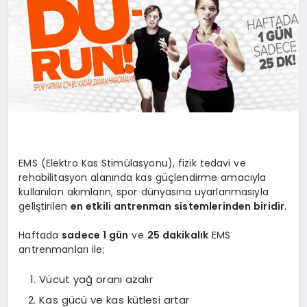
SIYASET
YAŞAM
DÜNYA
SAĞLIK
EĞITIM
EMS (Elektro Kas Stimülasyonu), fizik tedavi ve
rehabilitasyon alanında kas güçlendirme amacıyla
kullanılan akımların, spor dünyasına uyarlanmasıyla
geliştirilen
en etkili antrenman sistemlerinden biridir
.
Haftada
sadece 1 gün
ve
25 dakikalık
EMS
antrenmanları ile;
Vücut yağ oranı azalır
Kas gücü ve kas kütlesi artar