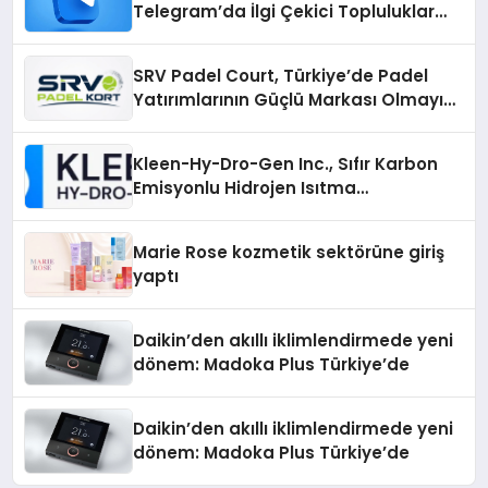
Telegram’da İlgi Çekici Topluluklar
Nasıl Bulunur?
SRV Padel Court, Türkiye’de Padel
Yatırımlarının Güçlü Markası Olmayı
Sürdürüyor
Kleen-Hy-Dro-Gen Inc., Sıfır Karbon
Emisyonlu Hidrojen Isıtma
Teknolojisinde ISO ve TSSA
Düzenleyici Onaylarını Aldı
Marie Rose kozmetik sektörüne giriş
yaptı
Daikin’den akıllı iklimlendirmede yeni
dönem: Madoka Plus Türkiye’de
Daikin’den akıllı iklimlendirmede yeni
dönem: Madoka Plus Türkiye’de