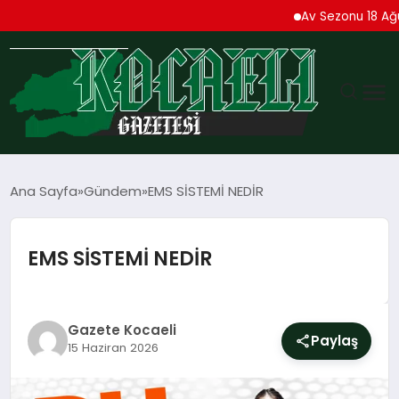
Av Sezonu 18 Ağustos’t
GÜNDEM
Ana Sayfa
Gündem
EMS SİSTEMİ NEDİR
TEKNOLOJI
EMS SİSTEMİ NEDİR
EKONOMI
SPOR
Gazete Kocaeli
Paylaş
15 Haziran 2026
MAGAZIN