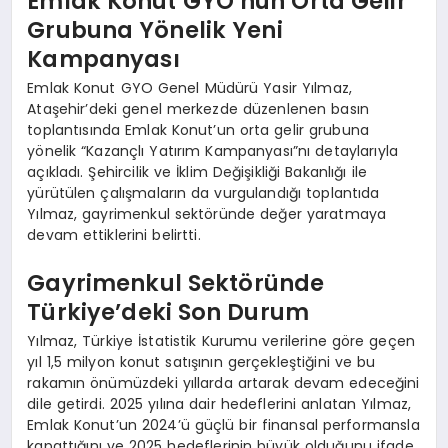
Emlak Konut GYO’nun Orta Gelir
Grubuna Yönelik Yeni
Kampanyası
Emlak Konut GYO Genel Müdürü Yasir Yılmaz,
Ataşehir’deki genel merkezde düzenlenen basın
toplantısında Emlak Konut’un orta gelir grubuna
yönelik “Kazançlı Yatırım Kampanyası”nı detaylarıyla
açıkladı. Şehircilik ve İklim Değişikliği Bakanlığı ile
yürütülen çalışmaların da vurgulandığı toplantıda
Yılmaz, gayrimenkul sektöründe değer yaratmaya
devam ettiklerini belirtti.
Gayrimenkul Sektöründe
Türkiye’deki Son Durum
Yılmaz, Türkiye İstatistik Kurumu verilerine göre geçen
yıl 1,5 milyon konut satışının gerçekleştiğini ve bu
rakamın önümüzdeki yıllarda artarak devam edeceğini
dile getirdi. 2025 yılına dair hedeflerini anlatan Yılmaz,
Emlak Konut’un 2024’ü güçlü bir finansal performansla
kapattığını ve 2025 hedeflerinin büyük olduğunu ifade