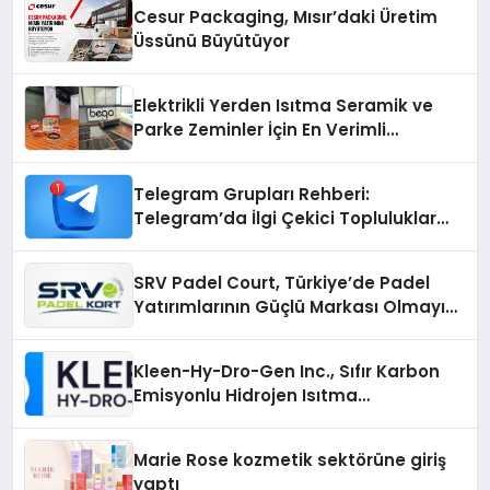
Cesur Packaging, Mısır’daki Üretim
Üssünü Büyütüyor
Elektrikli Yerden Isıtma Seramik ve
Parke Zeminler İçin En Verimli
Çözümler
Telegram Grupları Rehberi:
Telegram’da İlgi Çekici Topluluklar
Nasıl Bulunur?
SRV Padel Court, Türkiye’de Padel
Yatırımlarının Güçlü Markası Olmayı
Sürdürüyor
Kleen-Hy-Dro-Gen Inc., Sıfır Karbon
Emisyonlu Hidrojen Isıtma
Teknolojisinde ISO ve TSSA
Düzenleyici Onaylarını Aldı
Marie Rose kozmetik sektörüne giriş
yaptı