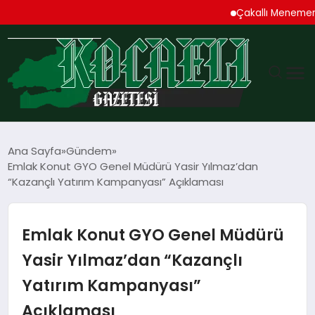
Çakallı Menemeni Den
GÜNDEM
Ana Sayfa
Gündem
Emlak Konut GYO Genel Müdürü Yasir Yılmaz’dan
TEKNOLOJI
“Kazançlı Yatırım Kampanyası” Açıklaması
EKONOMI
Emlak Konut GYO Genel Müdürü
SPOR
Yasir Yılmaz’dan “Kazançlı
Yatırım Kampanyası”
MAGAZIN
Açıklaması