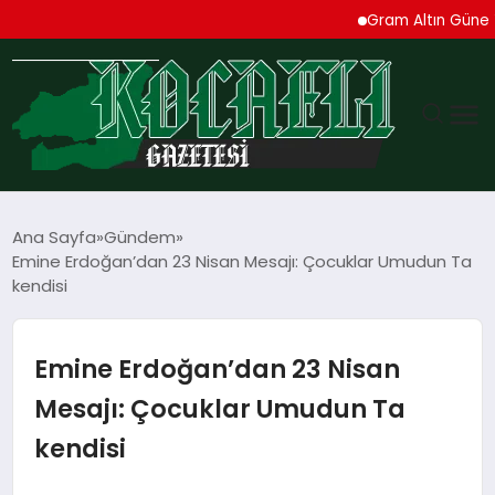
Gram Altın Güne Yüksel
GÜNDEM
Ana Sayfa
Gündem
Emine Erdoğan’dan 23 Nisan Mesajı: Çocuklar Umudun Ta
TEKNOLOJI
kendisi
EKONOMI
Emine Erdoğan’dan 23 Nisan
SPOR
Mesajı: Çocuklar Umudun Ta
kendisi
MAGAZIN