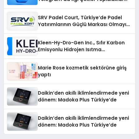
Nasıl Bulunur?
SRV Padel Court, Türkiye’de Padel
Yatırımlarının Güçlü Markası Olmayı
Sürdürüyor
Kleen-Hy-Dro-Gen Inc., Sıfır Karbon
Emisyonlu Hidrojen Isıtma
Teknolojisinde ISO ve TSSA
Düzenleyici Onaylarını Aldı
Marie Rose kozmetik sektörüne giriş
yaptı
Daikin’den akıllı iklimlendirmede yeni
dönem: Madoka Plus Türkiye’de
Daikin’den akıllı iklimlendirmede yeni
dönem: Madoka Plus Türkiye’de