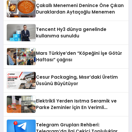
şunları kaydetti:
Çakallı Menemeni Denince Öne Çıkan
Duraklardan Aytaçoğlu Menemen
Tencent Hy3 dünya genelinde
kullanıma sunuldu
Mars Türkiye’den “Köpeğini İşe Götür
Haftası” çağrısı
Cesur Packaging, Mısır’daki Üretim
Üssünü Büyütüyor
Elektrikli Yerden Isıtma Seramik ve
Parke Zeminler İçin En Verimli
Çözümler
Telegram Grupları Rehberi:
Telegram’da İlgi Çekici Topluluklar