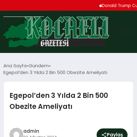
Donald Trump Cueta’daki
GÜNDEM
Ana Sayfa
Gündem
Egepol’den 3 Yılda 2 Bin 500 Obezite Ameliyatı
TEKNOLOJI
EKONOMI
Egepol’den 3 Yılda 2 Bin 500
Obezite Ameliyatı
SPOR
MAGAZIN
admin
Paylaş