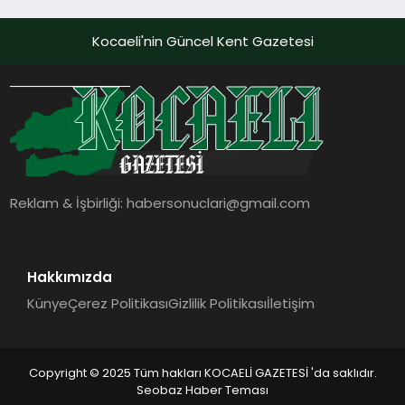
dokunmatik ekranı, mobil uygulama
desteği ve akıllı sensör entegrasyonu
Kocaeli'nin Güncel Kent Gazetesi
sayesinde iklimlendirme sistemlerinin
yönetimini daha kolay, konforlu ve
verimli hale getiriyor. Enerji
verimliliğini artırırken modern yaşam
alanlarında teknolojiyi estetik ile bulu
Reklam & İşbirliği:
habersonuclari@gmail.com
Hakkımızda
Künye
Çerez Politikası
Gizlilik Politikası
İletişim
Copyright © 2025 Tüm hakları KOCAELİ GAZETESİ 'da saklıdır.
Seobaz Haber Teması