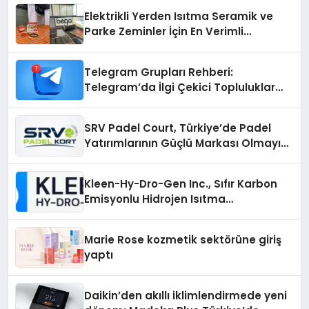
Elektrikli Yerden Isıtma Seramik ve
Parke Zeminler İçin En Verimli
Çözümler
Telegram Grupları Rehberi:
Telegram’da İlgi Çekici Topluluklar
Nasıl Bulunur?
SRV Padel Court, Türkiye’de Padel
Yatırımlarının Güçlü Markası Olmayı
Sürdürüyor
Kleen-Hy-Dro-Gen Inc., Sıfır Karbon
Emisyonlu Hidrojen Isıtma
Teknolojisinde ISO ve TSSA
Düzenleyici Onaylarını Aldı
Marie Rose kozmetik sektörüne giriş
yaptı
Daikin’den akıllı iklimlendirmede yeni