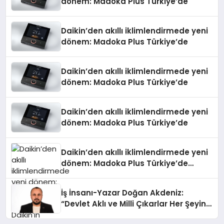
dönem: Madoka Plus Türkiye’de
Daikin’den akıllı iklimlendirmede yeni
dönem: Madoka Plus Türkiye’de
Daikin’den akıllı iklimlendirmede yeni
dönem: Madoka Plus Türkiye’de
Daikin’den akıllı iklimlendirmede yeni
dönem: Madoka Plus Türkiye’de
Daikin’den akıllı iklimlendirmede yeni
dönem: Madoka Plus Türkiye’de
Daikin’in kullanıcı dostu tasarımıyla
öne çıkan Madoka ailesinin yeni nesil
İş İnsanı-Yazar Doğan Akdeniz:
teknolojilerle donatılmış son modeli
“Devlet Aklı ve Milli Çıkarlar Her Şeyin
VRV kontrol ünitesi Madoka Plus
Üzerindedir”
Türkiye’de satışa sunuldu. Tam