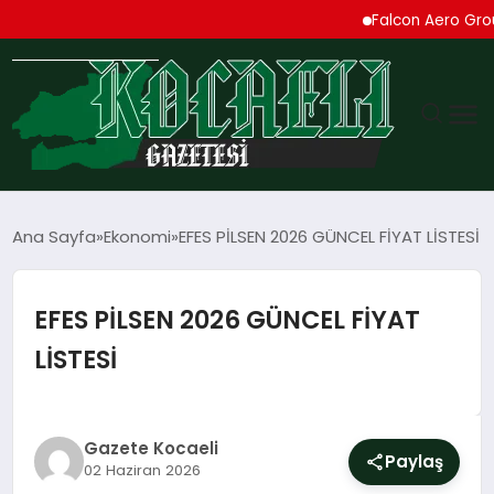
Falcon Aero Group, Kür
GÜNDEM
Ana Sayfa
Ekonomi
EFES PİLSEN 2026 GÜNCEL FİYAT LİSTESİ
TEKNOLOJI
EFES PİLSEN 2026 GÜNCEL FİYAT
EKONOMI
LİSTESİ
SPOR
MAGAZIN
Gazete Kocaeli
Paylaş
02 Haziran 2026