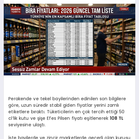
SIYASET
YAŞAM
DÜNYA
SAĞLIK
EĞITIM
Perakende ve tekel bayilerinden edinilen son bilgilere
göre, uzun süredir stabil giden fiyatlar yerini zamlı
etiketlere bıraktı. Tüketicilerin en çok tercih ettiği 50
cl’lik kutu ve şişe Efes Pilsen fiyatı eşitlenerek
108 TL
seviyesine ulaştı.
İşte bayilerde ve zincir marketlerde geçerli olan kuruşu