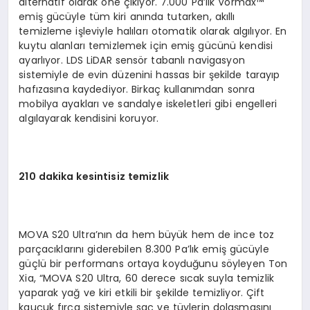
alternatif olarak öne çıkıyor. 7.000 Pa’lık Vormax™
emiş gücüyle tüm kiri anında tutarken, akıllı
temizleme işleviyle halıları otomatik olarak algılıyor. En
kuytu alanları temizlemek için emiş gücünü kendisi
ayarlıyor. LDS LiDAR sensör tabanlı navigasyon
sistemiyle de evin düzenini hassas bir şekilde tarayıp
hafızasına kaydediyor. Birkaç kullanımdan sonra
mobilya ayakları ve sandalye iskeletleri gibi engelleri
algılayarak kendisini koruyor.
210 dakika kesintisiz temizlik
MOVA S20 Ultra’nın da hem büyük hem de ince toz
parçacıklarını giderebilen 8.300 Pa’lık emiş gücüyle
güçlü bir performans ortaya koyduğunu söyleyen Ton
Xia, “MOVA S20 Ultra, 60 derece sıcak suyla temizlik
yaparak yağ ve kiri etkili bir şekilde temizliyor. Çift
kauçuk fırça sistemiyle saç ve tüylerin dolaşmasını