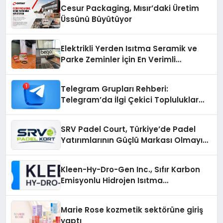
Cesur Packaging, Mısır’daki Üretim
Üssünü Büyütüyor
Elektrikli Yerden Isıtma Seramik ve
Parke Zeminler İçin En Verimli
Çözümler
Telegram Grupları Rehberi:
Telegram’da İlgi Çekici Topluluklar
Nasıl Bulunur?
SRV Padel Court, Türkiye’de Padel
Yatırımlarının Güçlü Markası Olmayı
Sürdürüyor
Kleen-Hy-Dro-Gen Inc., Sıfır Karbon
Emisyonlu Hidrojen Isıtma
Teknolojisinde ISO ve TSSA
Düzenleyici Onaylarını Aldı
Marie Rose kozmetik sektörüne giriş
yaptı