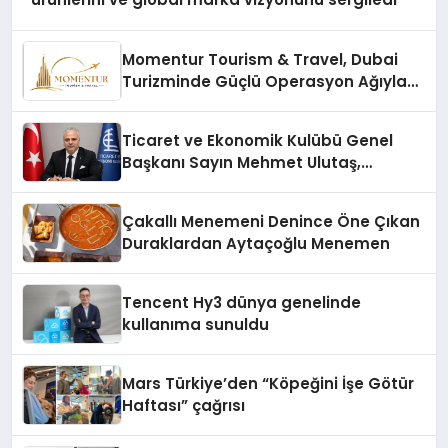
Momentur Tourism & Travel, Dubai
Turizminde Güçlü Operasyon Ağıyla
Fark Yaratıyor
Ticaret ve Ekonomik Kulübü Genel
Başkanı Sayın Mehmet Ulutaş,
ekonomiye dair yaptığı açıklamada
şunları kaydetti:
Çakallı Menemeni Denince Öne Çıkan
Duraklardan Aytaçoğlu Menemen
Tencent Hy3 dünya genelinde
kullanıma sunuldu
Mars Türkiye’den “Köpeğini İşe Götür
Haftası” çağrısı