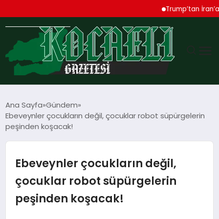
Trump’tan İran’a Sert Uy
GÜNDEM
Ana Sayfa
Gündem
Ebeveynler çocukların değil, çocuklar robot süpürgelerin
TEKNOLOJI
peşinden koşacak!
EKONOMI
Ebeveynler çocukların değil,
SPOR
çocuklar robot süpürgelerin
peşinden koşacak!
MAGAZIN