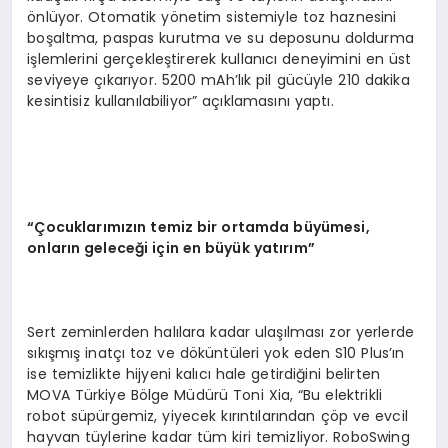
önlüyor. Otomatik yönetim sistemiyle toz haznesini
boşaltma, paspas kurutma ve su deposunu doldurma
işlemlerini gerçekleştirerek kullanıcı deneyimini en üst
seviyeye çıkarıyor. 5200 mAh’lık pil gücüyle 210 dakika
kesintisiz kullanılabiliyor” açıklamasını yaptı.
“Ç
ocuklar
ı
m
ı
z
ı
n temiz bir ortamda b
ü
y
ü
mesi,
onlar
ı
n gelece
ğ
i i
ç
in en b
ü
y
ü
k yat
ı
r
ı
m
”
Sert zeminlerden halılara kadar ulaşılması zor yerlerde
sıkışmış inatçı toz ve döküntüleri yok eden S10 Plus’ın
ise temizlikte hijyeni kalıcı hale getirdiğini belirten
MOVA Türkiye Bölge Müdürü Toni Xia, “Bu elektrikli
robot süpürgemiz, yiyecek kırıntılarından çöp ve evcil
hayvan tüylerine kadar tüm kiri temizliyor. RoboSwing