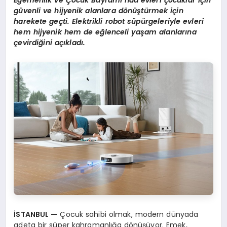
Egemenlik ve
Ç
ocuk Bayram
ı’
nda evleri
ç
ocuklar i
ç
in
g
ü
venli ve hijyenik alanlara d
ö
n
üş
t
ü
rmek i
ç
in
harekete ge
ç
ti. Elektrikli robot s
ü
p
ü
rgeleriyle evleri
hem hijyenik hem de e
ğ
lenceli ya
ş
am alanlar
ı
na
ç
evirdi
ğ
ini a
çı
klad
ı
.
İ
STANBUL
—
Çocuk sahibi olmak, modern dünyada
adeta bir süper kahramanlığa dönüşüyor. Emek,