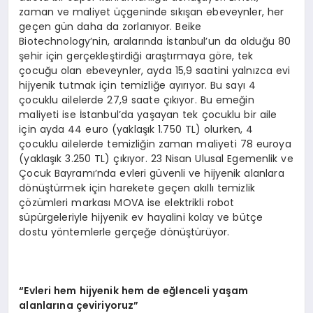
zaman ve maliyet üçgeninde sıkışan ebeveynler, her
geçen gün daha da zorlanıyor. Beike
Biotechnology’nin, aralarında İstanbul’un da olduğu 80
şehir için gerçekleştirdiği araştırmaya göre, tek
çocuğu olan ebeveynler, ayda 15,9 saatini yalnızca evi
hijyenik tutmak için temizliğe ayırıyor. Bu sayı 4
çocuklu ailelerde 27,9 saate çıkıyor. Bu emeğin
maliyeti ise İstanbul’da yaşayan tek çocuklu bir aile
için ayda 44 euro (yaklaşık 1.750 TL) olurken, 4
çocuklu ailelerde temizliğin zaman maliyeti 78 euroya
(yaklaşık 3.250 TL) çıkıyor. 23 Nisan Ulusal Egemenlik ve
Çocuk Bayramı’nda evleri güvenli ve hijyenik alanlara
dönüştürmek için harekete geçen akıllı temizlik
çözümleri markası MOVA ise elektrikli robot
süpürgeleriyle hijyenik ev hayalini kolay ve bütçe
dostu yöntemlerle gerçeğe dönüştürüyor.
“
Evleri hem hijyenik hem de e
ğ
lenceli ya
ş
am
alanlar
ı
na
ç
eviriyoruz
”