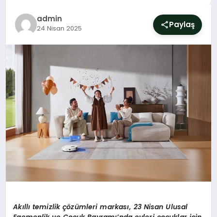
SIYASET
admin
Paylaş
24 Nisan 2025
YAŞAM
DÜNYA
SAĞLIK
EĞITIM
Ak
ı
ll
ı
temizlik
çö
z
ü
mleri markas
ı
, 23 Nisan Ulusal