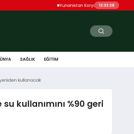
Yunanistan Korydallos Cezaevi’nde Türk Mahku
12:33:30
ÜNYA
SAĞLIK
EĞITIM
 yeniden kullanacak
e su kullanımını %90 geri