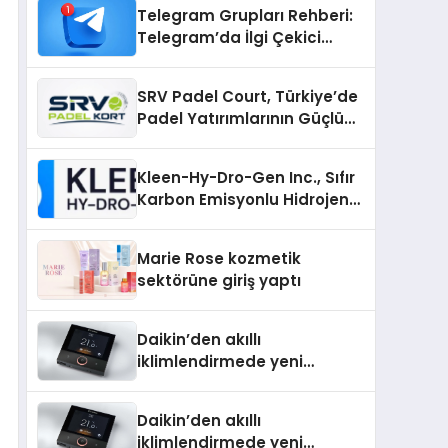
Telegram Grupları Rehberi:
Telegram’da İlgi Çekici
Topluluklar Nasıl Bulunur?
SRV Padel Court, Türkiye’de
Padel Yatırımlarının Güçlü
Markası Olmayı Sürdürüyor
Kleen-Hy-Dro-Gen Inc., Sıfır
Karbon Emisyonlu Hidrojen
Isıtma Teknolojisinde ISO ve
TSSA Düzenleyici Onaylarını
Marie Rose kozmetik
Aldı
sektörüne giriş yaptı
Daikin’den akıllı
iklimlendirmede yeni
dönem: Madoka Plus
Türkiye’de
Daikin’den akıllı
iklimlendirmede yeni