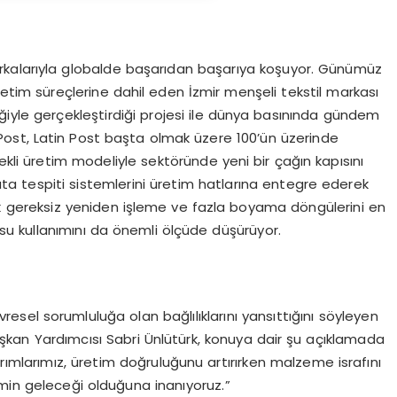
markalarıyla globalde başarıdan başarıya koşuyor. Günümüz
retim süreçlerine dahil eden İzmir menşeli tekstil markası
irliğiyle gerçekleştirdiği projesi ile dünya basınında gündem
ost, Latin Post başta olmak üzere 100’ün üzerinde
i üretim modeliyle sektöründe yeni bir çağın kapısını
ta tespiti sistemlerini üretim hatlarına entegre ederek
k gereksiz yeniden işleme ve fazla boyama döngülerini en
e su kullanımını da önemli ölçüde düşürüyor.
sel sorumluluğa olan bağlılıklarını yansıttığını söyleyen
aşkan Yardımcısı Sabri Ünlütürk, konuya dair şu açıklamada
rımlarımız, üretim doğruluğunu artırırken malzeme israfını
etimin geleceği olduğuna inanıyoruz.”