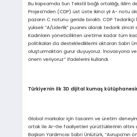
Bu kapsamda Sun Tekstil bağlı ortaklığı, iklim
Projesi’nden (CDP) üst üste ikinci yıl A- notu a
pazarın C notunu geride bıraktı. CDP Tedarikçi 
yüksek “A/Liderlik” puanını alarak tedarik zinciri s
Kadınların yöneticilikten üretime kadar tüm kade
politikaları da desteklediklerini aktaran Sabri Ün
oluşturmaktan gurur duyuyoruz. İnovasyona ve sü
önem veriyoruz” ifadelerini kullandı.
Türkiye
’
nin
ilk 3D dijital kumaş kütüphanesi
Global markalar için tasarım ve üretim deneyimi
ortak ile Ar-Ge faaliyetleri yürüttüklerinin altı
Başkan Yardımcısı Sabri Ünlütürk, “Avrupa’nın ö