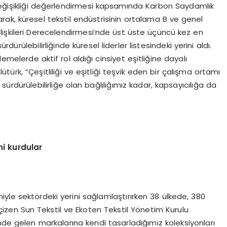
 değişikliği değerlendirmesi kapsamında Karbon Saydamlık
larak, küresel tekstil endüstrisinin ortalama B ve genel
İlişkileri Derecelendirmesi’nde üst üste üçüncü kez en
ürdürülebilirliğinde küresel liderler listesindeki yerini aldı.
melerde aktif rol aldığı cinsiyet eşitliğine dayalı
lütürk, “Çeşitliliği ve eşitliği teşvik eden bir çalışma ortamı
rdürülebilirliğe olan bağlılığımız kadar, kapsayıcılığa da
ni kurdular
yle sektördeki yerini sağlamlaştırırken 38 ülkede, 380
nı çizen Sun Tekstil ve Ekoten Tekstil Yönetim Kurulu
nde gelen markalarına kendi tasarladığımız koleksiyonları