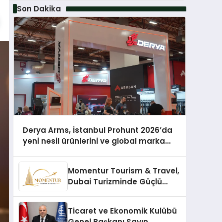
Son Dakika
Derya Arms, İstanbul Prohunt 2026’da
yeni nesil ürünlerini ve global marka
vizyonunu sergiledi
Momentur Tourism & Travel,
Dubai Turizminde Güçlü
Operasyon Ağıyla Fark
Yaratıyor
Ticaret ve Ekonomik Kulübü
Genel Başkanı Sayın