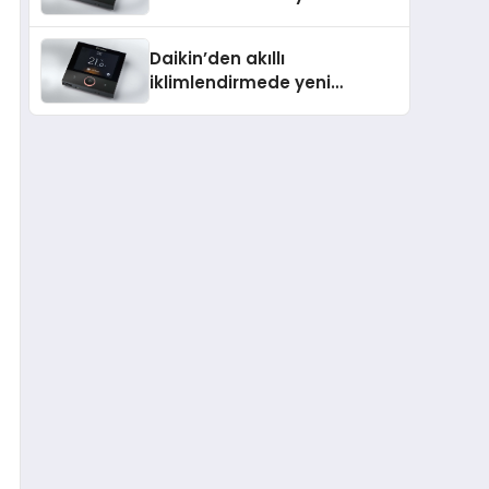
dönem: Madoka Plus
Türkiye’de
Daikin’den akıllı
iklimlendirmede yeni
dönem: Madoka Plus
Türkiye’de