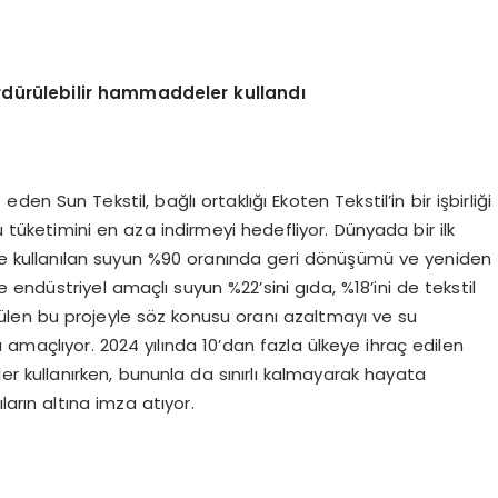
ürdürülebilir hammaddeler kullandı
en Sun Tekstil, bağlı ortaklığı Ekoten Tekstil’in bir işbirliği
u tüketimini en aza indirmeyi hedefliyor. Dünyada bir ilk
nde kullanılan suyun %90 oranında geri dönüşümü ve yeniden
de endüstriyel amaçlı suyun %22’sini gıda, %18’ini de tekstil
rütülen bu projeyle söz konusu oranı azaltmayı ve su
ı amaçlıyor. 2024 yılında 10’dan fazla ülkeye ihraç edilen
r kullanırken, bununla da sınırlı kalmayarak hayata
ıların altına imza atıyor.