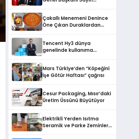
Mehmet Ulutaş, ekonomiye
dair yaptığı açıklamada
Çakallı Menemeni Denince
şunları kaydetti:
Öne Çıkan Duraklardan
Aytaçoğlu Menemen
Tencent Hy3 dünya
genelinde kullanıma
sunuldu
Mars Türkiye’den “Köpeğini
İşe Götür Haftası” çağrısı
Cesur Packaging, Mısır’daki
Üretim Üssünü Büyütüyor
Elektrikli Yerden Isıtma
Seramik ve Parke Zeminler
İçin En Verimli Çözümler