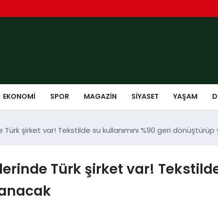
EKONOMI
SPOR
MAGAZIN
SIYASET
YAŞAM
D
Türk şirket var! Tekstilde su kullanımını %90 geri dönüştürüp
rinde Türk şirket var! Tekstild
lanacak