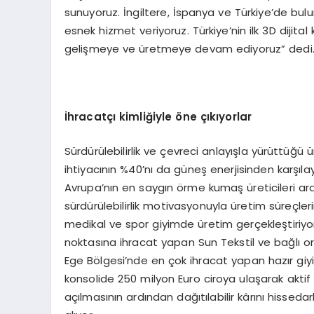
sunuyoruz. İngiltere, İspanya ve Türkiye’de bulun
esnek hizmet veriyoruz. Türkiye’nin ilk 3D dijita
gelişmeye ve üretmeye devam ediyoruz” dedi
İhracatçı kimliğiyle öne çıkıyorlar
Sürdürülebilirlik ve çevreci anlayışla yürüttüğü ü
ihtiyacının %40’nı da güneş enerjisinden karşılay
Avrupa’nın en saygın örme kumaş üreticileri aras
sürdürülebilirlik motivasyonuyla üretim süreçlerin
medikal ve spor giyimde üretim gerçekleştiriy
noktasına ihracat yapan Sun Tekstil ve bağlı orta
Ege Bölgesi’nde en çok ihracat yapan hazır giyi
konsolide 250 milyon Euro ciroya ulaşarak aktif 
açılmasının ardından dağıtılabilir kârını hisseda