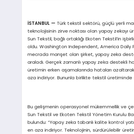
İSTANBUL
—
Türk tekstil sektörü, güçlü yerli 
teknolojisinin zirve noktası olan yapay zekayı ü
Sun Tekstil, bağlı ortaklığı Ekoten Tekstil’in işb
oldu. Washington Independent, America Daily P
mecrada manşet olan şirket, yapay zeka destekl
araladı. Gerçek zamanlı yapay zeka destekli ha
üretimin erken aşamalarında hataları azaltara
aza indiriyor. Bununla birlikte tekstil üretimind
Bu gelişmenin operasyonel mükemmellik ve çevre
Sun Tekstil ve Ekoten Tekstil Yönetim Kurulu B
bulundu: “Yapay zeka tabanlı kalite kontrol yatı
en aza indiriyor. Teknolojinin, sürdürülebilir ür