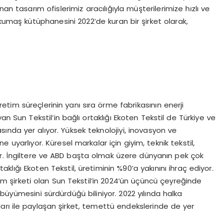
an tasarım ofislerimiz aracılığıyla müşterilerimize hızlı ve
l kumaş kütüphanesini 2022’de kuran bir şirket olarak,
.
retim süreçlerinin yanı sıra örme fabrikasının enerji
an Sun Tekstil’in bağlı ortaklığı Ekoten Tekstil de Türkiye ve
ında yer alıyor. Yüksek teknolojiyi, inovasyon ve
e uyarlıyor. Küresel markalar için giyim, teknik tekstil,
or. İngiltere ve ABD başta olmak üzere dünyanın pek çok
klığı Ekoten Tekstil, üretiminin %90’a yakınını ihraç ediyor.
m şirketi olan Sun Tekstil’in 2024’ün üçüncü çeyreğinde
büyümesini sürdürdüğü biliniyor. 2022 yılında halka
rları ile paylaşan şirket, temettü endekslerinde de yer