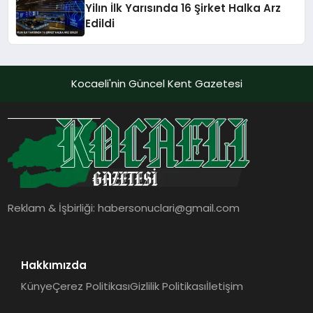
Yilın İlk Yarısında 16 Şirket Halka Arz
Edildi
Kocaeli'nin Güncel Kent Gazetesi
Reklam & İşbirliği:
habersonuclari@gmail.com
Hakkımızda
Künye
Çerez Politikası
Gizlilik Politikası
İletişim