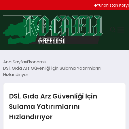
Yunanistan Korydallos
GÜNDEM
Ana Sayfa
Ekonomi
DSİ, Gıda Arz Güvenliği İçin Sulama Yatırımlarını
TEKNOLOJI
Hızlandırıyor
EKONOMI
DSİ, Gıda Arz Güvenliği İçin
SPOR
Sulama Yatırımlarını
Hızlandırıyor
MAGAZIN