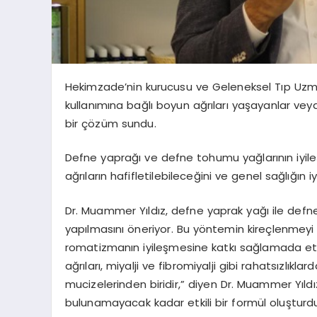
Hekimzade’nin kurucusu ve Geleneksel Tıp Uzma
kullanımına bağlı boyun ağrıları yaşayanlar veya
bir çözüm sundu.
Defne yaprağı ve defne tohumu yağlarının iyileşt
ağrıların hafifletilebileceğini ve genel sağlığın iyi
Dr. Muammer Yıldız, defne yaprak yağı ile defn
yapılmasını öneriyor. Bu yöntemin kireçlenmey
romatizmanın iyileşmesine katkı sağlamada etk
ağrıları, miyalji ve fibromiyalji gibi rahatsızlık
mucizelerinden biridir,” diyen Dr. Muammer Yıldız
bulunamayacak kadar etkili bir formül oluşturd