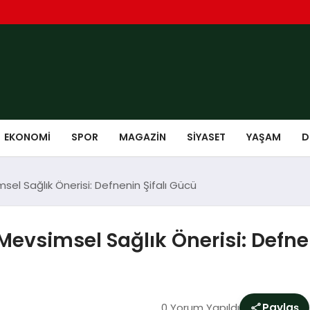
EKONOMI
SPOR
MAGAZIN
SIYASET
YAŞAM
D
el Sağlık Önerisi: Defnenin Şifalı Gücü
evsimsel Sağlık Önerisi: Defne
0 Yorum Yapıldı
Paylaş