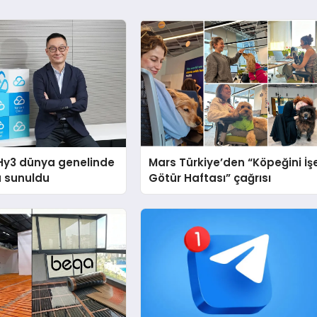
Hy3 dünya genelinde
Mars Türkiye’den “Köpeğini İş
a sunuldu
Götür Haftası” çağrısı