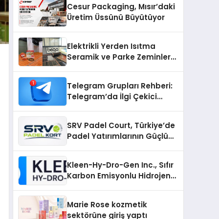
Cesur Packaging, Mısır’daki
Üretim Üssünü Büyütüyor
Elektrikli Yerden Isıtma
Seramik ve Parke Zeminler
İçin En Verimli Çözümler
Telegram Grupları Rehberi:
Telegram’da İlgi Çekici
Topluluklar Nasıl Bulunur?
SRV Padel Court, Türkiye’de
Padel Yatırımlarının Güçlü
Markası Olmayı Sürdürüyor
Kleen-Hy-Dro-Gen Inc., Sıfır
Karbon Emisyonlu Hidrojen
Isıtma Teknolojisinde ISO ve
TSSA Düzenleyici Onaylarını
Marie Rose kozmetik
Aldı
sektörüne giriş yaptı