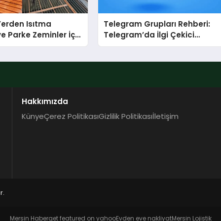
 Yerden Isıtma
Telegram Grupları Rehberi:
e Parke Zeminler İçin
Telegram’da İlgi Çekici
i Çözümler
Topluluklar Nasıl Bulunur?
Hakkımızda
Künye
Çerez Politikası
Gizlilik Politikası
İletişim
r.
Mersin Haber
get featured on yahoo
Evden eve nakliyat
Mersin Lojistik