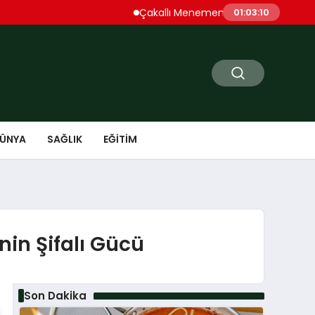
Çakallı Menemeni Denince Öne Çıkan Dur
01:03:11
ÜNYA
SAĞLIK
EĞITIM
nin Şifalı Gücü
Son Dakika