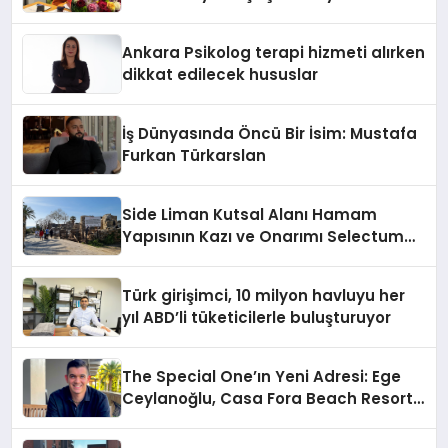
İndirim!
Ankara Psikolog terapi hizmeti alırken
dikkat edilecek hususlar
İş Dünyasında Öncü Bir İsim: Mustafa
Furkan Türkarslan
Side Liman Kutsal Alanı Hamam
Yapısının Kazı ve Onarımı Selectum
Hotels&Resorts’un da Katkılarıyla
Tamamlandı
Türk girişimci, 10 milyon havluyu her
yıl ABD’li tüketicilerle buluşturuyor
The Special One’ın Yeni Adresi: Ege
Ceylanoğlu, Casa Fora Beach Resort
Hotel’i Daha İleri Taşımaya Geldi!