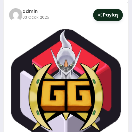
SIYASET
admin
Paylaş
03 Ocak 2025
YAŞAM
DÜNYA
SAĞLIK
EĞITIM