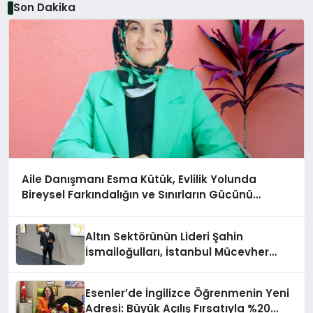
Son Dakika
Aile Danışmanı Esma Kütük, Evlilik Yolunda
Bireysel Farkındalığın ve Sınırların Gücünü
Anlatıyor
Altın Sektörünün Lideri Şahin
İsmailoğulları, İstanbul Mücevher
Fuarı’nda Parladı ￼
Esenler’de İngilizce Öğrenmenin Yeni
Adresi: Büyük Açılış Fırsatıyla %20