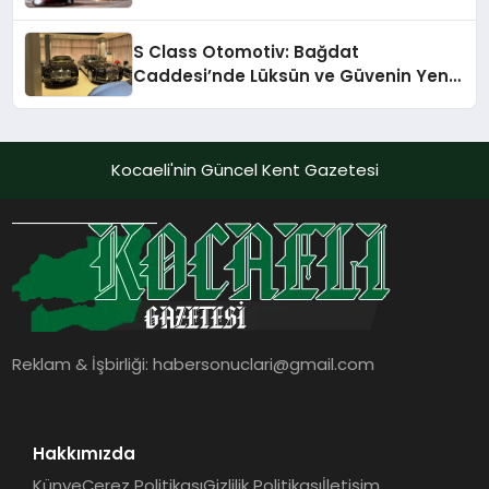
S Class Otomotiv: Bağdat
Caddesi’nde Lüksün ve Güvenin Yeni
Adı
Kocaeli'nin Güncel Kent Gazetesi
Reklam & İşbirliği:
habersonuclari@gmail.com
Hakkımızda
Künye
Çerez Politikası
Gizlilik Politikası
İletişim