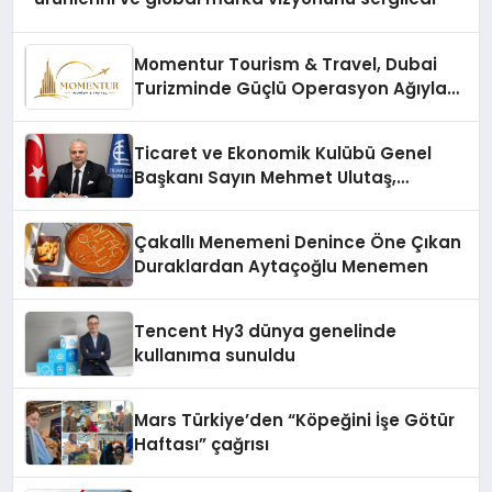
Momentur Tourism & Travel, Dubai
Turizminde Güçlü Operasyon Ağıyla
Fark Yaratıyor
Ticaret ve Ekonomik Kulübü Genel
Başkanı Sayın Mehmet Ulutaş,
ekonomiye dair yaptığı açıklamada
şunları kaydetti:
Çakallı Menemeni Denince Öne Çıkan
Duraklardan Aytaçoğlu Menemen
Tencent Hy3 dünya genelinde
kullanıma sunuldu
Mars Türkiye’den “Köpeğini İşe Götür
Haftası” çağrısı