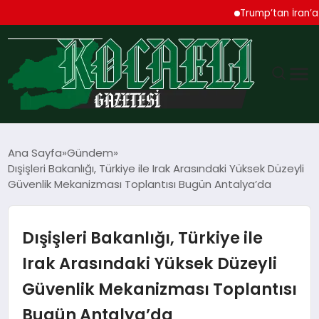
Trump’tan İran’a Sert 
GÜNDEM
Ana Sayfa
Gündem
Dışişleri Bakanlığı, Türkiye ile Irak Arasındaki Yüksek Düzeyli
TEKNOLOJI
Güvenlik Mekanizması Toplantısı Bugün Antalya’da
EKONOMI
Dışişleri Bakanlığı, Türkiye ile
SPOR
Irak Arasındaki Yüksek Düzeyli
Güvenlik Mekanizması Toplantısı
MAGAZIN
Bugün Antalya’da