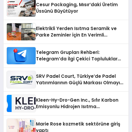
Cesur Packaging, Mısır’daki Üretim
Üssünü Büyütüyor
Elektrikli Yerden Isıtma Seramik ve
Parke Zeminler İçin En Verimli
Çözümler
Telegram Grupları Rehberi:
Telegram’da İlgi Çekici Topluluklar
Nasıl Bulunur?
SRV Padel Court, Türkiye’de Padel
Yatırımlarının Güçlü Markası Olmayı
Sürdürüyor
Kleen-Hy-Dro-Gen Inc., Sıfır Karbon
Emisyonlu Hidrojen Isıtma
Teknolojisinde ISO ve TSSA
Düzenleyici Onaylarını Aldı
Marie Rose kozmetik sektörüne giriş
yaptı