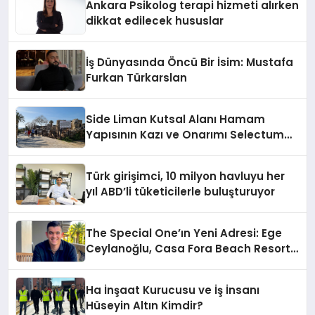
Ankara Psikolog terapi hizmeti alırken
dikkat edilecek hususlar
İş Dünyasında Öncü Bir İsim: Mustafa
Furkan Türkarslan
Side Liman Kutsal Alanı Hamam
Yapısının Kazı ve Onarımı Selectum
Hotels&Resorts’un da Katkılarıyla
Tamamlandı
Türk girişimci, 10 milyon havluyu her
yıl ABD’li tüketicilerle buluşturuyor
The Special One’ın Yeni Adresi: Ege
Ceylanoğlu, Casa Fora Beach Resort
Hotel’i Daha İleri Taşımaya Geldi!
Ha İnşaat Kurucusu ve İş İnsanı
Hüseyin Altın Kimdir?