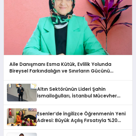
Aile Danışmanı Esma Kütük, Evlilik Yolunda
Bireysel Farkındalığın ve Sınırların Gücünü
Anlatıyor
Altın Sektörünün Lideri Şahin
İsmailoğulları, İstanbul Mücevher
Fuarı’nda Parladı ￼
Esenler’de İngilizce Öğrenmenin Yeni
Adresi: Büyük Açılış Fırsatıyla %20
İndirim!