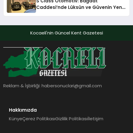
S Class Otomotiv: Bağdat
Caddesi’nde Lüksün ve Güvenin Yeni
Adı
Kocaeli'nin Güncel Kent Gazetesi
Reklam & İşbirliği:
habersonuclari@gmail.com
Hakkımızda
Künye
Çerez Politikası
Gizlilik Politikası
İletişim