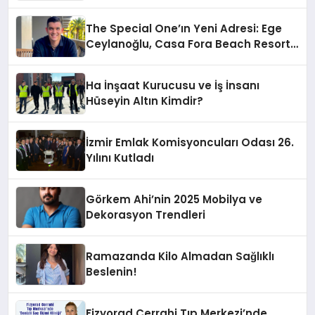
The Special One’ın Yeni Adresi: Ege
Ceylanoğlu, Casa Fora Beach Resort
Hotel’i Daha İleri Taşımaya Geldi!
Ha İnşaat Kurucusu ve İş İnsanı
Hüseyin Altın Kimdir?
İzmir Emlak Komisyoncuları Odası 26.
Yılını Kutladı
Görkem Ahi’nin 2025 Mobilya ve
Dekorasyon Trendleri
Ramazanda Kilo Almadan Sağlıklı
Beslenin!
Fizyorad Cerrahi Tıp Merkezi’nde