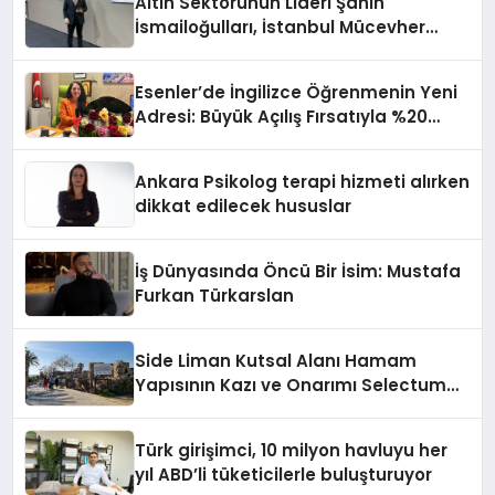
Altın Sektörünün Lideri Şahin
İsmailoğulları, İstanbul Mücevher
Fuarı’nda Parladı ￼
Esenler’de İngilizce Öğrenmenin Yeni
Adresi: Büyük Açılış Fırsatıyla %20
İndirim!
Ankara Psikolog terapi hizmeti alırken
dikkat edilecek hususlar
İş Dünyasında Öncü Bir İsim: Mustafa
Furkan Türkarslan
Side Liman Kutsal Alanı Hamam
Yapısının Kazı ve Onarımı Selectum
Hotels&Resorts’un da Katkılarıyla
Tamamlandı
Türk girişimci, 10 milyon havluyu her
yıl ABD’li tüketicilerle buluşturuyor