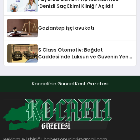
‘Denizli Saç Ekimi Kliniği’ Açıldı!
Gaziantep işçi avukatı
S Class Otomotiv: Bağdat
Caddesi’nde Lüksün ve Güvenin Yeni
Adı
Kocaeli'nin Güncel Kent Gazetesi
Reklam & İşbirliği:
habersonuclari@gmail.com