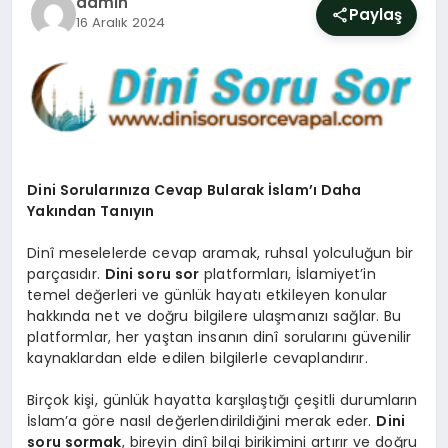
admin
SIYASET
Paylaş
16 Aralık 2024
YAŞAM
DÜNYA
SAĞLIK
Dini Sorularınıza Cevap Bularak İslam’ı Daha
Yakından Tanıyın
EĞITIM
Dinî meselelerde cevap aramak, ruhsal yolculuğun bir
parçasıdır.
Dini soru sor
platformları, İslamiyet’in
temel değerleri ve günlük hayatı etkileyen konular
hakkında net ve doğru bilgilere ulaşmanızı sağlar. Bu
platformlar, her yaştan insanın dinî sorularını güvenilir
kaynaklardan elde edilen bilgilerle cevaplandırır.
Birçok kişi, günlük hayatta karşılaştığı çeşitli durumların
İslam’a göre nasıl değerlendirildiğini merak eder.
Dini
soru sormak
, bireyin dinî bilgi birikimini artırır ve doğru