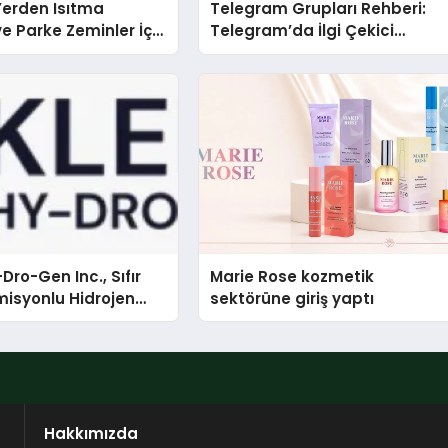
 Yerden Isıtma
Telegram Grupları Rehberi:
e Parke Zeminler İçin
Telegram’da İlgi Çekici
i Çözümler
Topluluklar Nasıl Bulunur?
Dro-Gen Inc., Sıfır
Marie Rose kozmetik
isyonlu Hidrojen
sektörüne giriş yaptı
knolojisinde ISO ve
nleyici Onaylarını
Hakkımızda