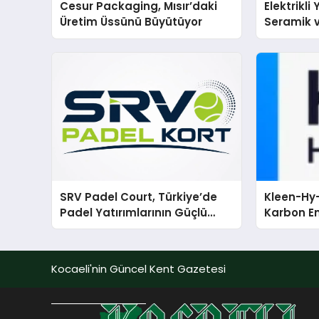
Cesur Packaging, Mısır’daki
Elektrikli
Üretim Üssünü Büyütüyor
Seramik v
En Veriml
SRV Padel Court, Türkiye’de
Kleen-Hy-
Padel Yatırımlarının Güçlü
Karbon Em
Markası Olmayı Sürdürüyor
Isıtma Te
TSSA Düze
Aldı
Kocaeli'nin Güncel Kent Gazetesi