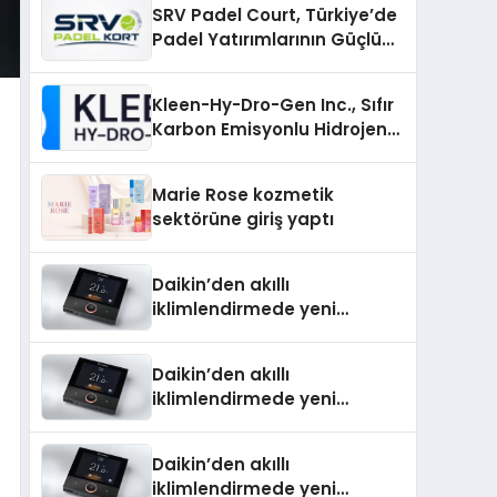
SRV Padel Court, Türkiye’de
Padel Yatırımlarının Güçlü
Markası Olmayı Sürdürüyor
Kleen-Hy-Dro-Gen Inc., Sıfır
Karbon Emisyonlu Hidrojen
Isıtma Teknolojisinde ISO ve
TSSA Düzenleyici Onaylarını
Marie Rose kozmetik
Aldı
sektörüne giriş yaptı
Daikin’den akıllı
iklimlendirmede yeni
dönem: Madoka Plus
Türkiye’de
Daikin’den akıllı
iklimlendirmede yeni
dönem: Madoka Plus
Türkiye’de
Daikin’den akıllı
iklimlendirmede yeni