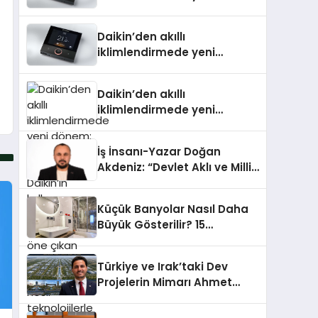
dönem: Madoka Plus
Türkiye’de
Daikin’den akıllı
iklimlendirmede yeni
dönem: Madoka Plus
Türkiye’de
Daikin’den akıllı
iklimlendirmede yeni
dönem: Madoka Plus
Türkiye’de Daikin’in kullanıcı
İş İnsanı-Yazar Doğan
dostu tasarımıyla öne çıkan
Akdeniz: “Devlet Aklı ve Milli
Madoka ailesinin yeni nesil
Çıkarlar Her Şeyin
teknolojilerle donatılmış son
Üzerindedir”
modeli VRV kontrol ünitesi
Küçük Banyolar Nasıl Daha
Madoka Plus Türkiye’de
Büyük Gösterilir? 15
satışa sunuldu. Tam
Profesyonel Dekorasyon
dokunmatik ekranı, mobil
Önerisi
uygulama desteği ve akıllı
Türkiye ve Irak’taki Dev
sensör entegrasyonu
Projelerin Mimarı Ahmet
sayesinde iklimlendirme
Hasan Salim Beyoğlu, 10
sistemlerinin yönetimini
Milyon Metrekarelik “Al Yusuf