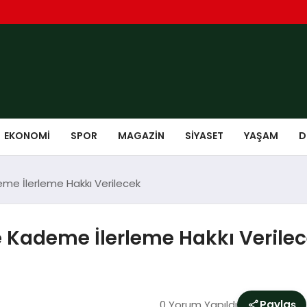
EKONOMI
SPOR
MAGAZIN
SIYASET
YAŞAM
D
me İlerleme Hakkı Verilecek
e Kademe İlerleme Hakkı Verile
0 Yorum Yapıldı
Paylaş