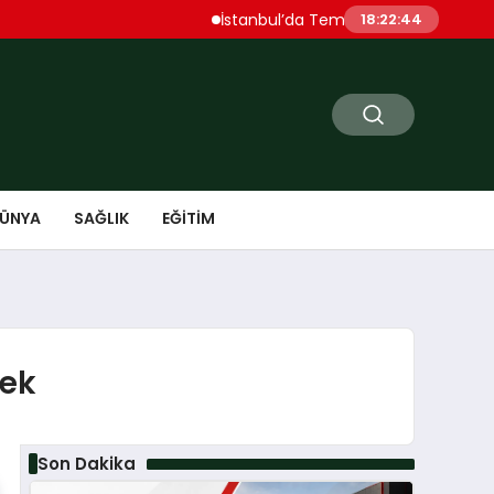
İstanbul’da Temmuz Ayı Fiyat Hareketleri Si
18:22:45
ÜNYA
SAĞLIK
EĞITIM
cek
Son Dakika